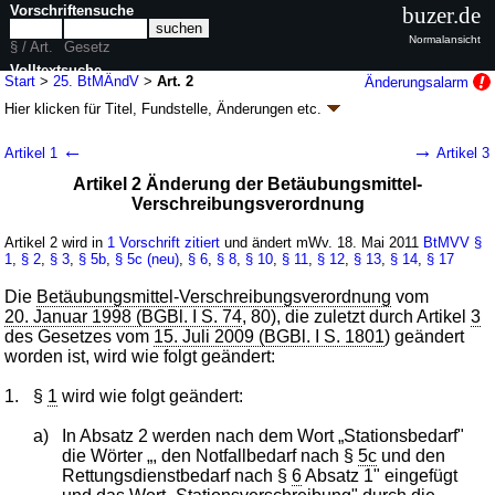
Vorschriftensuche
buzer.de
Normalansicht
§ / Art.
Gesetz
Volltextsuche
Start
>
25. BtMÄndV
>
Art. 2
Änderungsalarm
Hier klicken für
Titel, Fundstelle, Änderungen
etc.
nur in 25. BtMÄndV
Artikel 2 - Fünfundzwanzigste Verordnung zur
←
→
Artikel 1
Artikel 3
Änderung betäubungsmittelrechtlicher
Artikel 2 Änderung der Betäubungsmittel-
Vorschriften (25. BtMÄndV
k.a.Abk.
)
Verschreibungsverordnung
V. v. 11.05.2011
BGBl. I S. 821
(
Nr. 22
); Geltung ab 18.05.2011,
abweichend siehe
Artikel 3
Artikel 2 wird in
1 Vorschrift zitiert
und ändert mWv. 18. Mai 2011
BtMVV
§
3 Änderungen
|
Drucksachen / Entwurf / Begründung
|
1
,
§ 2
,
§ 3
,
§ 5b
,
§ 5c (neu)
,
§ 6
,
§ 8
,
§ 10
,
§ 11
,
§ 12
,
§ 13
,
§ 14
,
§ 17
wird in 4 Vorschriften zitiert
Die
Betäubungsmittel-Verschreibungsverordnung
vom
20. Januar 1998 (BGBl. I S. 74
, 80), die zuletzt durch Artikel
3
des Gesetzes vom
15. Juli 2009 (BGBl. I S. 1801
) geändert
worden ist, wird wie folgt geändert:
1.
§
1
wird wie folgt geändert:
a)
In Absatz 2 werden nach dem Wort „Stationsbedarf"
die Wörter „, den Notfallbedarf nach §
5c
und den
Rettungsdienstbedarf nach §
6
Absatz 1" eingefügt