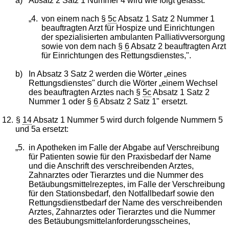
a)
Absatz 2 Satz 1 Nummer 4 wird wie folgt gefasst:
„4.
von einem nach §
5c
Absatz 1 Satz 2 Nummer 1
beauftragten Arzt für Hospize und Einrichtungen
der spezialisierten ambulanten Palliativversorgung
sowie von dem nach §
6
Absatz 2 beauftragten Arzt
für Einrichtungen des Rettungsdienstes,".
b)
In Absatz 3 Satz 2 werden die Wörter „eines
Rettungsdienstes" durch die Wörter „einem Wechsel
des beauftragten Arztes nach §
5c
Absatz 1 Satz 2
Nummer 1 oder §
6
Absatz 2 Satz 1" ersetzt.
12.
§
14
Absatz 1 Nummer 5 wird durch folgende Nummern 5
und 5a ersetzt:
„5.
in Apotheken im Falle der Abgabe auf Verschreibung
für Patienten sowie für den Praxisbedarf der Name
und die Anschrift des verschreibenden Arztes,
Zahnarztes oder Tierarztes und die Nummer des
Betäubungsmittelrezeptes, im Falle der Verschreibung
für den Stationsbedarf, den Notfallbedarf sowie den
Rettungsdienstbedarf der Name des verschreibenden
Arztes, Zahnarztes oder Tierarztes und die Nummer
des Betäubungsmittelanforderungsscheines,