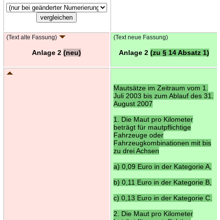
(Text alte Fassung)
(Text neue Fassung)
Anlage 2
(neu)
Anlage 2
(zu § 14 Absatz 1)
Mautsätze im Zeitraum vom 1.
Juli 2003 bis zum Ablauf des 31.
August 2007
1. Die Maut pro Kilometer
beträgt für mautpflichtige
Fahrzeuge oder
Fahrzeugkombinationen mit bis
zu drei Achsen
a) 0,09 Euro in der Kategorie A,
b) 0,11 Euro in der Kategorie B,
c) 0,13 Euro in der Kategorie C.
2. Die Maut pro Kilometer