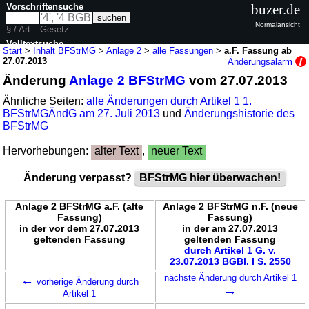
Vorschriftensuche
buzer.de
Normalansicht
§ / Art.
Gesetz
Volltextsuche
Start
>
Inhalt BFStrMG
>
Anlage 2
>
alle Fassungen
>
a.F. Fassung ab
27.07.2013
Änderungsalarm
nur in BFStrMG
Änderung
Anlage 2 BFStrMG
vom 27.07.2013
Ähnliche Seiten:
alle Änderungen durch Artikel 1 1.
BFStrMGÄndG am 27. Juli 2013
und
Änderungshistorie des
BFStrMG
Hervorhebungen:
alter Text
,
neuer Text
Änderung verpasst?
BFStrMG hier überwachen!
Anlage 2 BFStrMG a.F. (alte
Anlage 2 BFStrMG n.F. (neue
Fassung)
Fassung)
in der vor dem 27.07.2013
in der am 27.07.2013
geltenden Fassung
geltenden Fassung
durch Artikel 1 G. v.
23.07.2013 BGBl. I S. 2550
←
nächste Änderung durch Artikel 1
vorherige Änderung durch
→
Artikel 1