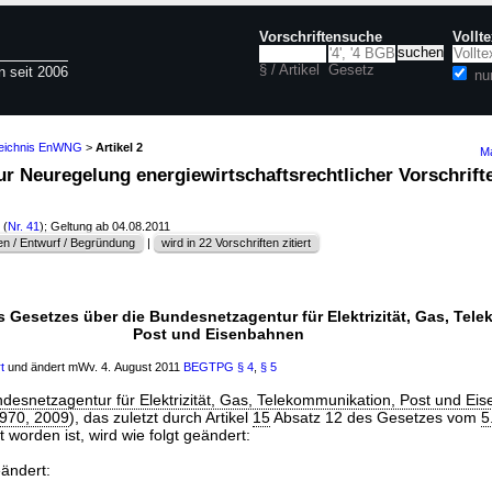
Vorschriftensuche
Vollt
§ / Artikel
Gesetz
n seit 2006
nu
zeichnis EnWNG
>
Artikel 2
Ma
zur Neuregelung energiewirtschaftsrechtlicher Vorschrift
(
Nr. 41
); Geltung ab 04.08.2011
n / Entwurf / Begründung
|
wird in 22 Vorschriften zitiert
s Gesetzes über die Bundesnetzagentur für Elektrizität, Gas, Tel
Post und Eisenbahnen
t
und ändert mWv. 4. August 2011
BEGTPG
§ 4
,
§ 5
desnetzagentur für Elektrizität, Gas, Telekommunikation, Post und Ei
 1970, 2009
), das zuletzt durch Artikel
15
Absatz 12 des Gesetzes vom
5
 worden ist, wird wie folgt geändert:
eändert: