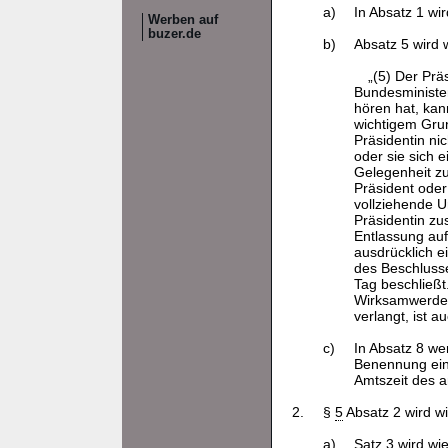
a)
In Absatz 1 wi
Werben auf
buzer.de
b)
Absatz 5 wird w
„(5) Der Prä
Bundesminister
hören hat, kan
wichtigem Grun
Präsidentin ni
oder sie sich 
Gelegenheit zu
Präsident oder
vollziehende U
Präsidentin zu
Entlassung auf
ausdrücklich e
des Beschlusse
Tag beschließt
Wirksamwerdens
verlangt, ist 
c)
In Absatz 8 we
Benennung eine
Amtszeit des a
2.
§
5
Absatz 2 wird wi
a)
Satz 3 wird wie