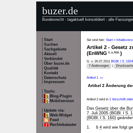
buzer.de
Bundesrecht - tagaktuell konsolidiert - alle Fassunge
Start
Sie sind hier:
Start
>
Inhaltsver
Suchen
Artikel 2 - Gesetz 
Sachgebiete
(EnWNG
k.a.Abk.
)
Aktuell
Verkündet
G. v. 26.07.2011
BGBl. I S. 1554
Über buzer.de
7 Änderungen
|
Drucksache
Qualität
Kontakt
←
Datenschutz
Artikel 1
Impressum
Artikel 2 Änderung de
Tools:
Blog-Plugin
Artikel 2 wird in
1 Vorschrift zitier
Mobilversion
Das
Gesetz über die Bun
Update via:
7. Juli 2005 (BGBl. I S.
Web-Widget
(BGBl. I S. 160
) geändert
Feed
Rechtskataster
1.
§
4
wird wie folgt g