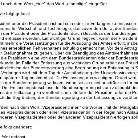
rd nach dem Wort „eine" das Wort „einmalige" eingefügt.
ie folgt gefasst:
sident oder die Präsidentin ist auf sein oder ihr Verlangen zu entlassen
iums für Wirtschaft und Technologie, das zuvor den Beirat der Bundes
n der Präsident oder die Präsidentin durch Beschluss der Bundesregie
d entlassen werden. Ein wichtiger Grund liegt vor, wenn der Präsident
cht mehr die Voraussetzungen für die Ausübung des Amtes erfüllt, ins
eines erheblichen Fehlverhaltens schuldig gemacht hat. Vor dem Antrag i
r Stellungnahme zu geben. Über die Beendigung des Amtsverhältnisses
 die Präsidentin eine von dem Bundespräsidenten oder der Bundespräs
rkunde. Im Falle der Entlassung aus wichtigem Grund erhält der Präsid
sätzlich von der Bundesregierung eine Begründung der Entlassung in Sc
 Verlangen wird mit dem Tag der Aushändigung der Urkunde wirksam, w
in späterer Tag bestimmt ist. Die Entlassung aus wichtigem Grund wird
s der Bundesregierung wirksam, wenn sie sie nicht ausdrücklich für e
. Der Entlassungsbeschluss der Bundesregierung ist zum Zeitpunkt de
 der Entlassung zu veröffentlichen. Sofern der Präsident oder die Prä
auch die Begründung der Bundesregierung zu der Entlassung zu veröffent
rden nach dem Wort „Vizepräsidentinnen" die Wörter „mit der Maßgabe
s Vizepräsidenten oder einer Vizepräsidentin in der Regel nach Ablau
nderen Vizepräsidenten oder der anderen Vizepräsidentin erfolgen sollt
e folgt geändert:
 folgt gefasst: