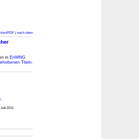
cken/PDF
|
nach oben
cher
ten in
EnWNG
ehobenen Titeln
.
,
Juli 2011