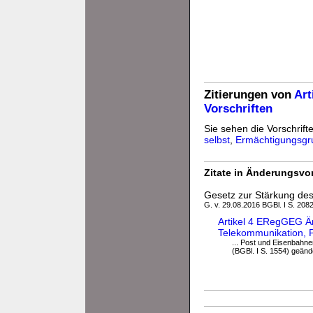
Zitierungen von
Art
Vorschriften
Sie sehen die Vorschrifte
selbst
,
Ermächtigungsgr
Zitate in Änderungsvor
Gesetz zur Stärkung de
G. v. 29.08.2016 BGBl. I S. 208
Artikel 4 ERegGEG Än
Telekommunikation, 
... Post und Eisenbahnen
(BGBl. I S. 1554) geänder