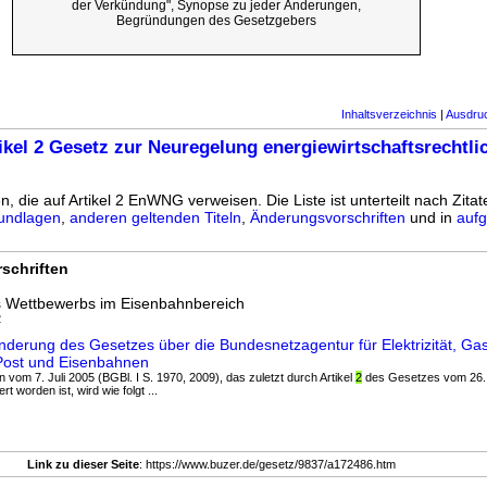
der Verkündung", Synopse zu jeder Änderungen,
Begründungen des Gesetzgebers
Inhaltsverzeichnis
|
Ausdru
ikel 2 Gesetz zur Neuregelung energiewirtschaftsrechtli
n, die auf Artikel 2 EnWNG verweisen. Die Liste ist unterteilt nach Zita
undlagen
,
anderen geltenden Titeln
,
Änderungsvorschriften
und in
aufg
schriften
s Wettbewerbs im Eisenbahnbereich
2
derung des Gesetzes über die Bundesnetzagentur für Elektrizität, Gas
Post und Eisenbahnen
 vom 7. Juli 2005 (BGBl. I S. 1970, 2009), das zuletzt durch Artikel
2
des Gesetzes vom 26. 
t worden ist, wird wie folgt ...
Link zu dieser Seite
: https://www.buzer.de/gesetz/9837/a172486.htm