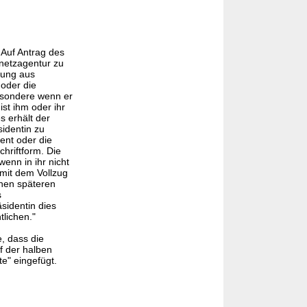
. Auf Antrag des
netzagentur zu
rung aus
 oder die
besondere wenn er
st ihm oder ihr
 erhält der
identin zu
ent oder die
hriftform. Die
enn in ihr nicht
 mit dem Vollzug
inen späteren
s
sidentin dies
lichen."
, dass die
f der halben
e" eingefügt.