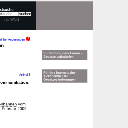
extsuche
r in EnWNG
il bei Änderungen
en
Für Ihr Blog oder Forum -
Gesetze verknüpfen
Für Ihre Internetseite -
→
Artikel 3
Ticker aktuellste
Gesetzesänderungen
ekommunikation,
senbahnen
vom
. Februar 2009