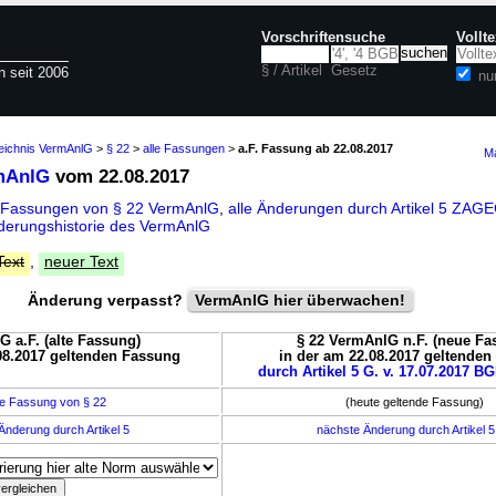
Vorschriftensuche
Vollt
§ / Artikel
Gesetz
n seit 2006
nu
zeichnis VermAnlG
>
§ 22
>
alle Fassungen
>
a.F. Fassung ab 22.08.2017
Ma
mAnlG
vom 22.08.2017
 Fassungen von § 22 VermAnlG
,
alle Änderungen durch Artikel 5 ZAG
derungshistorie des VermAnlG
Text
,
neuer Text
Änderung verpasst?
VermAnlG hier überwachen!
G a.F. (alte Fassung)
§ 22 VermAnlG n.F. (neue Fa
08.2017 geltenden Fassung
in der am 22.08.2017 geltende
durch Artikel 5 G. v. 17.07.2017 BG
e Fassung von § 22
(heute geltende Fassung)
Änderung durch Artikel 5
nächste Änderung durch Artikel 