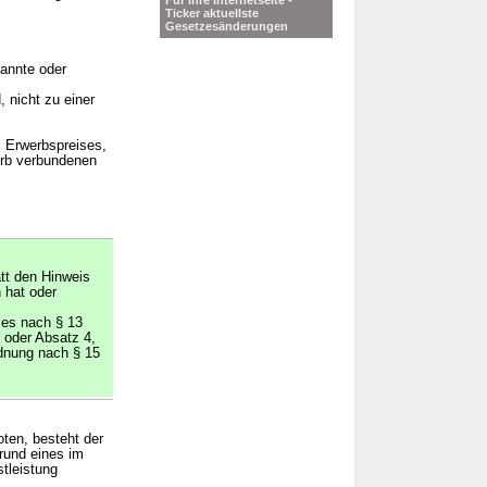
Für Ihre Internetseite -
Ticker aktuellste
Gesetzesänderungen
kannte oder
 nicht zu einer
 Erwerbspreises,
erb verbundenen
tt den Hinweis
n hat oder
ses nach § 13
 oder Absatz 4,
rdnung nach § 15
ten, besteht der
rund eines im
tleistung