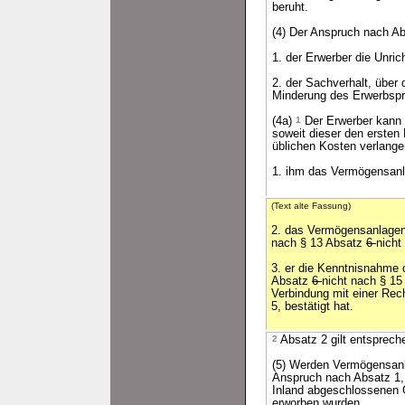
beruht.
(4) Der Anspruch nach Ab
1. der Erwerber die Unri
2. der Sachverhalt, über 
Minderung des Erwerbspr
(4a)
1
Der Erwerber kann 
soweit dieser den ersten
üblichen Kosten verlang
1. ihm das Vermögensanla
(Text alte Fassung)
2. das Vermögensanlagen-
nach § 13 Absatz
6
nicht
3. er die Kenntnisnahme
Absatz
6
nicht nach § 15
Verbindung mit einer Rec
5, bestätigt hat.
2
Absatz 2 gilt entsprech
(5) Werden Vermögensanla
Anspruch nach Absatz 1, 
Inland abgeschlossenen G
erworben wurden.