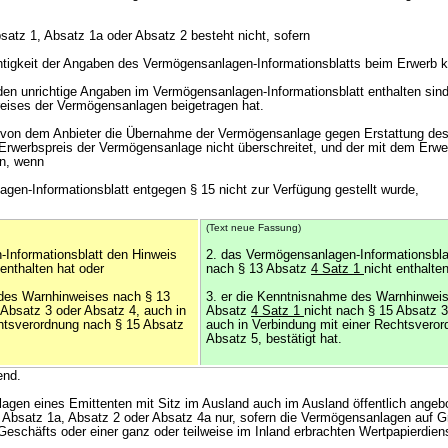
satz 1, Absatz 1a oder Absatz 2 besteht nicht, sofern
chtigkeit der Angaben des Vermögensanlagen-Informationsblatts beim Erwerb 
den unrichtige Angaben im Vermögensanlagen-Informationsblatt enthalten sind,
eises der Vermögensanlagen beigetragen hat.
von dem Anbieter die Übernahme der Vermögensanlage gegen Erstattung des
 Erwerbspreis der Vermögensanlage nicht überschreitet, und der mit dem Erw
en, wenn
gen-Informationsblatt entgegen § 15 nicht zur Verfügung gestellt wurde,
(Text neue Fassung)
Informationsblatt den Hinweis
2. das Vermögensanlagen-Informationsbla
 enthalten hat oder
nach § 13 Absatz
4 Satz 1
nicht enthalte
 des Warnhinweises nach § 13
3. er die Kenntnisnahme des Warnhinwei
 Absatz 3 oder Absatz 4, auch in
Absatz
4 Satz 1
nicht nach § 15 Absatz 3
htsverordnung nach § 15 Absatz
auch in Verbindung mit einer Rechtsvero
Absatz 5, bestätigt hat.
end.
gen eines Emittenten mit Sitz im Ausland auch im Ausland öffentlich angebo
Absatz 1a, Absatz 2 oder Absatz 4a nur, sofern die Vermögensanlagen auf G
eschäfts oder einer ganz oder teilweise im Inland erbrachten Wertpapierdiens