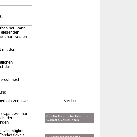
tt
rben hat, kann
 dieser den
üblichen Kosten
t mit den
tlichen
ot der
nspruch nach
 und
nerhalb von zwei
Anzeige
betrags zwischen
Für Ihr Blog oder Forum -
eis der
Gesetze verknüpfen
angen.
 Unrichtigkeit
Fahrlässigkeit