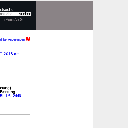
extsuche
r in VermAnlG
il bei Änderungen
EG 2018 am
ssung)
n Fassung
Bl. I S. 2446
→
5