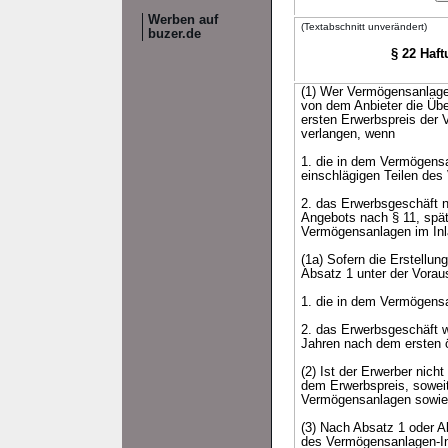
Werben auf
(Textabschnitt unverändert)
buzer.de
§ 22 Haf
(1) Wer Vermögensanlage
von dem Anbieter die Üb
ersten Erwerbspreis der 
verlangen, wenn
1. die in dem Vermögensan
einschlägigen Teilen des
2. das Erwerbsgeschäft n
Angebots nach § 11, spät
Vermögensanlagen im Inl
(1a) Sofern die Erstellun
Absatz 1 unter der Vora
1. die in dem Vermögensa
2. das Erwerbsgeschäft w
Jahren nach dem ersten 
(2) Ist der Erwerber nic
dem Erwerbspreis, soweit
Vermögensanlagen sowie 
(3) Nach Absatz 1 oder A
des Vermögensanlagen-Inf