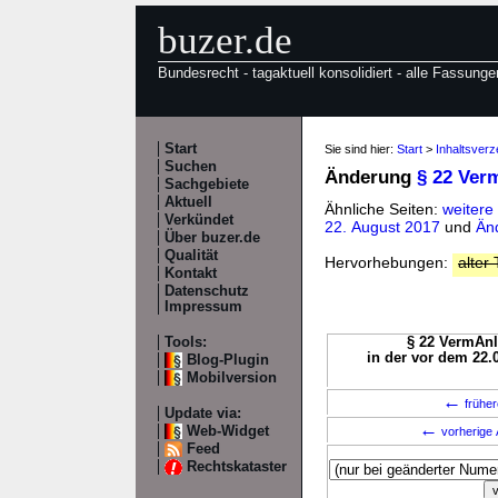
buzer.de
Bundesrecht - tagaktuell konsolidiert - alle Fassunge
Start
Sie sind hier:
Start
>
Inhaltsver
Suchen
Änderung
§ 22 Ver
Sachgebiete
Aktuell
Ähnliche Seiten:
weitere
Verkündet
22. August 2017
und
Än
Über buzer.de
Qualität
Hervorhebungen:
alter 
Kontakt
Datenschutz
Impressum
Tools:
§ 22 VermAnl
in der vor dem 22.
Blog-Plugin
Mobilversion
←
früher
Update via:
←
Web-Widget
vorherige 
Feed
Rechtskataster