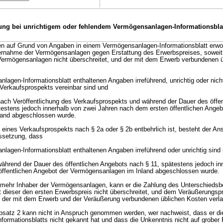
tung bei unrichtigem oder fehlendem Vermögensanlagen-Informationsbla
n auf Grund von Angaben in einem Vermögensanlagen-Informationsblatt erwo
ernahme der Vermögensanlagen gegen Erstattung des Erwerbspreises, soweit
Vermögensanlagen nicht überschreitet, und der mit dem Erwerb verbundenen 
lagen-Informationsblatt enthaltenen Angaben irreführend, unrichtig oder nich
 Verkaufsprospekts vereinbar sind und
ach Veröffentlichung des Verkaufsprospekts und während der Dauer des öffen
estens jedoch innerhalb von zwei Jahren nach dem ersten öffentlichen Angeb
and abgeschlossen wurde.
g eines Verkaufsprospekts nach § 2a oder § 2b entbehrlich ist, besteht der A
ussetzung, dass
nlagen-Informationsblatt enthaltenen Angaben irreführend oder unrichtig sind
ährend der Dauer des öffentlichen Angebots nach § 11, spätestens jedoch in
öffentlichen Angebot der Vermögensanlagen im Inland abgeschlossen wurde.
ht mehr Inhaber der Vermögensanlagen, kann er die Zahlung des Unterschieds
 dieser den ersten Erwerbspreis nicht überschreitet, und dem Veräußerungspr
der mit dem Erwerb und der Veräußerung verbundenen üblichen Kosten verl
bsatz 2 kann nicht in Anspruch genommen werden, wer nachweist, dass er die
ormationsblatts nicht gekannt hat und dass die Unkenntnis nicht auf grober 