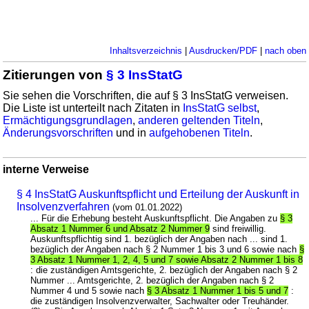
Inhaltsverzeichnis
|
Ausdrucken/PDF
|
nach oben
Zitierungen von
§ 3 InsStatG
Sie sehen die Vorschriften, die auf § 3 InsStatG verweisen.
Die Liste ist unterteilt nach Zitaten in
InsStatG selbst
,
Ermächtigungsgrundlagen
,
anderen geltenden Titeln
,
Änderungsvorschriften
und in
aufgehobenen Titeln
.
interne Verweise
§ 4 InsStatG Auskunftspflicht und Erteilung der Auskunft in
Insolvenzverfahren
(vom 01.01.2022)
... Für die Erhebung besteht Auskunftspflicht. Die Angaben zu
§ 3
Absatz 1 Nummer 6 und Absatz 2 Nummer 9
sind freiwillig.
Auskunftspflichtig sind 1. bezüglich der Angaben nach ... sind 1.
bezüglich der Angaben nach § 2 Nummer 1 bis 3 und 6 sowie nach
§
3 Absatz 1 Nummer 1, 2, 4, 5 und 7 sowie Absatz 2 Nummer 1 bis 8
: die zuständigen Amtsgerichte, 2. bezüglich der Angaben nach § 2
Nummer ... Amtsgerichte, 2. bezüglich der Angaben nach § 2
Nummer 4 und 5 sowie nach
§ 3 Absatz 1 Nummer 1 bis 5 und 7
:
die zuständigen Insolvenzverwalter, Sachwalter oder Treuhänder.