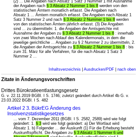
(2) ... Die Angaben nach Absatz 1 Satz 3 Nummer 1 mit Ausnahme
der Angaben nach
§ 3 Absatz 2 Nummer 1 bis 8
werden von den
statistischen Ämtern monatlich erfasst. Die Angaben nach
Absatz 1 ... Ämtern monatlich erfasst. Die Angaben nach Absatz 1
Satz 3 Nummer 2 und nach
§ 3 Absatz 2 Nummer 1 bis 8
werden
von den statistischen Ämtern jährlich erfasst. (3) Die Angaben
sind ... zu übermitteln: 1. die Angaben der Amtsgerichte mit
Ausnahme der Angaben zu
§ 3 Absatz 2 Nummer 1 bis 8
: innerhalb
von zwei Wochen nach Ablauf des Kalendermonats, in dem die
jeweilige gerichtliche ... Angaben zu § 2 Nummer 2 zu übermitteln, 2.
die Angaben der Amtsgerichte zu
§ 3 Absatz 2 Nummer 1 bis 8
: bis
zum 31. März für alle Verfahren, für die nach Absatz 1 Satz 3
Nummer 2 ...
Inhaltsverzeichnis
|
Ausdrucken/PDF
|
nach oben
Zitate in Änderungsvorschriften
Drittes Bürokratieentlastungsgesetz
G. v. 22.11.2019 BGBl. I S. 1746; zuletzt geändert durch Artikel 4b G. v.
23.03.2022 BGBl. I S. 482
Artikel 2 3. BükrEG Änderung des
Insolvenzstatistikgesetzes
... vom 7. Dezember 2011 (BGBl. I S. 2582, 2589) wird wie folgt
geändert: 1.
§ 3
wird wie folgt geändert: a) Der Wortlaut wird
Absatz 1. b) Folgender ... der Auskunft (1) Für die Erhebung besteht
Auskunftspflicht. Die Angaben zu
§ 3 Absatz 1 Nummer 6 und