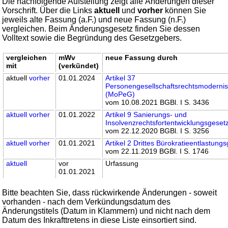
Die nachfolgende Aufstellung zeigt alle Änderungen dieser
Vorschrift. Über die Links
aktuell
und
vorher
können Sie
jeweils alte Fassung (a.F.) und neue Fassung (n.F.)
vergleichen. Beim Änderungsgesetz finden Sie dessen
Volltext sowie die Begründung des Gesetzgebers.
vergleichen
mWv
neue Fassung durch
mit
(verkündet)
aktuell
vorher
01.01.2024
Artikel 37
Personengesellschaftsrechtsmoderni
(MoPeG)
vom 10.08.2021 BGBl. I S. 3436
aktuell
vorher
01.01.2022
Artikel 9 Sanierungs- und
Insolvenzrechtsfortentwicklungsgese
vom 22.12.2020 BGBl. I S. 3256
aktuell
vorher
01.01.2021
Artikel 2 Drittes Bürokratieentlastung
vom 22.11.2019 BGBl. I S. 1746
aktuell
vor
Urfassung
01.01.2021
Bitte beachten Sie, dass rückwirkende Änderungen - soweit
vorhanden - nach dem Verkündungsdatum des
Änderungstitels (Datum in Klammern) und nicht nach dem
Datum des Inkrafttretens in diese Liste einsortiert sind.