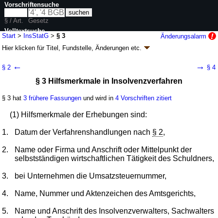
Vorschriftensuche
§ / Art.
Gesetz
Volltextsuche
Start
>
InsStatG
>
§ 3
Änderungsalarm
Hier klicken für
Titel, Fundstelle, Änderungen
etc.
nur in InsStatG
§ 3 - Insolvenzstatistikgesetz (InsStatG)
←
→
§ 2
§ 4
Artikel 7 G. v. 07.12.2011
BGBl. I S. 2582
, 2589 (
Nr. 64
); zuletzt geändert
§ 3 Hilfsmerkmale in Insolvenzverfahren
durch
Artikel 37
G. v. 10.08.2021
BGBl. I S. 3436
Geltung ab 01.01.2013; FNA: 311-15
Vergleich, Konkurs,
Einzelgläubigeranfechtung
§ 3 hat
3 frühere Fassungen
und wird in
4 Vorschriften zitiert
4 weitere Fassungen
|
Drucksachen / Entwurf / Begründung
|
(1) Hilfsmerkmale der Erhebungen sind:
wird in 4 Vorschriften zitiert
1.
Datum der Verfahrenshandlungen nach
§ 2
,
2.
Name oder Firma und Anschrift oder Mittelpunkt der
selbstständigen wirtschaftlichen Tätigkeit des Schuldners,
3.
bei Unternehmen die Umsatzsteuernummer,
4.
Name, Nummer und Aktenzeichen des Amtsgerichts,
5.
Name und Anschrift des Insolvenzverwalters, Sachwalters