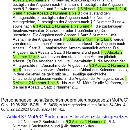
Absatz 2 Nummer 9
sind freiwillig. Auskunftspflichtig sind 1.
bezüglich der Angaben nach § 2 ... sind 1. bezüglich der Angaben
nach § 2 Nummer 1 und 2 sowie nach
§ 3 Absatz 1 Nummer 1, 2, 4,
5 und 7 sowie Absatz 2 Nummer 1 bis 8
: die zuständigen
Amtsgerichte, 2. bezüglich der Angaben nach § 2 Nummer ...
Amtsgerichte, 2. bezüglich der Angaben nach § 2 Nummer 3 und 4
sowie nach
§ 3 Absatz 1 Nummer 1 bis 5 und 7
: die zuständigen
Insolvenzverwalter, Sachwalter oder Treuhänder. (2) Die ...
übermittelt. Die Angaben nach Absatz 1 Satz 3 Nummer 1 mit
Ausnahme der Angaben nach
§ 3 Absatz 2 Nummer 1 bis 8
werden
von den statistischen Ämtern monatlich erfasst. Die Angaben nach
Absatz 1 Satz 3 ... statistischen Ämtern monatlich erfasst. Die
Angaben nach Absatz 1 Satz 3 Nummer 2 und nach
§ 3 Absatz 2
Nummer 1 bis 8
werden von den statistischen Ämtern jährlich
erfasst. (3) Die Angaben sind ... zu übermitteln: 1. die Angaben der
Amtsgerichte mit Ausnahme der Angaben zu
§ 3 Absatz 2 Nummer 1
bis 8
: innerhalb von zwei Wochen nach Ablauf des Kalendermonats,
in dem die jeweilige gerichtliche ... jeweilige gerichtliche
Entscheidung erlassen wurde, 2. die Angaben der Amtsgerichte zu
§
3 Absatz 2 Nummer 1 bis 8
: bis zum 31. März für alle Verfahren, für
die nach Absatz 1 Satz 3 Nummer 2 ...
Personengesellschaftsrechtsmodernisierungsgesetz (MoPeG)
G. v. 10.08.2021 BGBl. I S. 3436; zuletzt geändert durch Artikel 34 Abs. 4
G. v. 22.12.2023 BGBl. 2023 I Nr. 411
Artikel 37 MoPeG Änderung des Insolvenzstatistikgesetzes
... § 2 Nummer 2 Buchstabe b,
§ 3 Absatz 1 Nummer 7
, § 4a
Nummer 1 Buchstabe b und § 4b Nummer 6 des