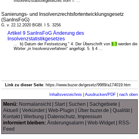
Insolvenzstatistikgesetzes vom 7. ...
Sanierungs- und Insolvenzrechtsfortentwicklungsgesetz
(SanInsFoG)
G. v. 22.12.2020 BGBl. I S. 3256
Artikel 9 SanInsFoG Änderung des
Insolvenzstatistikgesetzes
... b) Datum der Festsetzung." 4. Der Überschrift von
§ 3
werden die
Wörter „in Insolvenzverfahren" angefügt. 5. § 4 ...
Link zu dieser Seite
: https://www.buzer.de/gesetz/9989/a174019.htm
Inhaltsverzeichnis
|
Ausdrucken/PDF
|
nach oben
Menü:
Normalansicht
|
Start
|
Suchen
|
Sachgebiete
|
Aktuell
|
Verkündet
|
Web-Plugin
|
Über buzer.de
|
Qualität
|
Kontakt
|
Werbung
|
Datenschutz, Impressum
informiert bleiben:
Änderungsalarm
|
Web-Widget
|
RSS-
Feed