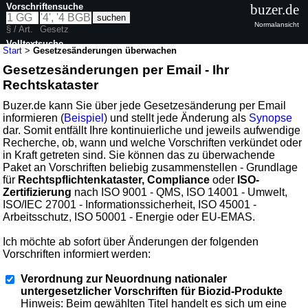
Vorschriftensuche
buzer.de
Normalansicht
§ / Art.
Gesetz
Volltextsuche
Start
>
Gesetzesänderungen überwachen
Gesetzesänderungen per Email - Ihr
Rechtskataster
Buzer.de kann Sie über jede Gesetzesänderung per Email
informieren (
Beispiel
) und stellt jede Änderung als
Synopse
dar. Somit entfällt Ihre kontinuierliche und jeweils aufwendige
Recherche, ob, wann und welche Vorschriften verkündet oder
in Kraft getreten sind. Sie können das zu überwachende
Paket an Vorschriften beliebig zusammenstellen - Grundlage
für
Rechtspflichtenkataster, Compliance
oder
ISO-
Zertifizierung
nach ISO 9001 - QMS, ISO 14001 - Umwelt,
ISO/IEC 27001 - Informationssicherheit, ISO 45001 -
Arbeitsschutz, ISO 50001 - Energie oder EU-EMAS.
Ich möchte ab sofort über Änderungen der folgenden
Vorschriften informiert werden:
Verordnung zur Neuordnung nationaler
untergesetzlicher Vorschriften für Biozid-Produkte
Hinweis: Beim gewählten Titel handelt es sich um eine