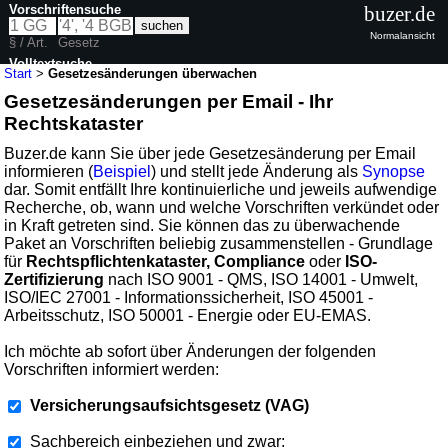
Vorschriftensuche
buzer.de
Normalansicht
§ / Art.
Gesetz
Volltextsuche
Start
>
Gesetzesänderungen überwachen
Gesetzesänderungen per Email - Ihr
Rechtskataster
Buzer.de kann Sie über jede Gesetzesänderung per Email
informieren (
Beispiel
) und stellt jede Änderung als
Synopse
dar. Somit entfällt Ihre kontinuierliche und jeweils aufwendige
Recherche, ob, wann und welche Vorschriften verkündet oder
in Kraft getreten sind. Sie können das zu überwachende
Paket an Vorschriften beliebig zusammenstellen - Grundlage
für
Rechtspflichtenkataster, Compliance
oder
ISO-
Zertifizierung
nach ISO 9001 - QMS, ISO 14001 - Umwelt,
ISO/IEC 27001 - Informationssicherheit, ISO 45001 -
Arbeitsschutz, ISO 50001 - Energie oder EU-EMAS.
Ich möchte ab sofort über Änderungen der folgenden
Vorschriften informiert werden:
Versicherungsaufsichtsgesetz (VAG)
Sachbereich einbeziehen und zwar: