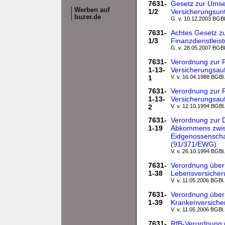
7631-
Gesetz zur Umset
Werben auf
1/2
Versicherungsunt
buzer.de
G. v. 10.12.2003 BGBl.
7631-
Achtes Gesetz z
1/3
Finanzdienstleis
G. v. 28.05.2007 BGBl.
7631-
Verordnung zur 
1-13-
Versicherungsauf
1
V. v. 16.04.1988 BGBl.
7631-
Verordnung zur 
1-13-
Versicherungsauf
2
V. v. 12.10.1994 BGBl.
7631-
Verordnung zur D
1-19
Abkommens zwisc
Eidgenossenschaf
(91/371/EWG)
V. v. 26.10.1994 BGBl.
7631-
Verordnung über 
1-38
Lebensversicher
V. v. 11.05.2006 BGBl.
7631-
Verordnung über 
1-39
Krankenversiche
V. v. 11.05.2006 BGBl.
7631-
RfB-Verordnung 