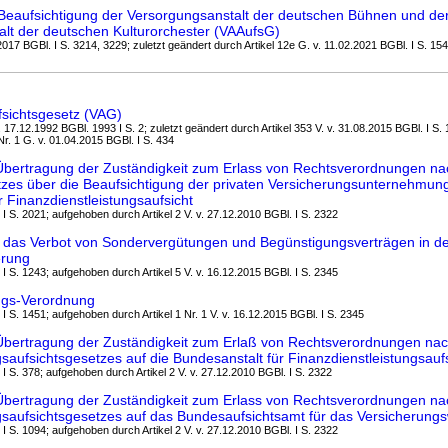
Beaufsichtigung der Versorgungsanstalt der deutschen Bühnen und de
lt der deutschen Kulturorchester (VAAufsG)
.2017 BGBl. I S. 3214, 3229; zuletzt geändert durch Artikel 12e G. v. 11.02.2021 BGBl. I S. 154
fsichtsgesetz (VAG)
 17.12.1992 BGBl. 1993 I S. 2; zuletzt geändert durch Artikel 353 V. v. 31.08.2015 BGBl. I S
 Nr. 1 G. v. 01.04.2015 BGBl. I S. 434
Übertragung der Zuständigkeit zum Erlass von Rechtsverordnungen nac
zes über die Beaufsichtigung der privaten Versicherungsunternehmung
r Finanzdienstleistungsaufsicht
 I S. 2021; aufgehoben durch Artikel 2 V. v. 27.12.2010 BGBl. I S. 2322
 das Verbot von Sondervergütungen und Begünstigungsverträgen in d
erung
 I S. 1243; aufgehoben durch Artikel 5 V. v. 16.12.2015 BGBl. I S. 2345
ungs-Verordnung
 I S. 1451; aufgehoben durch Artikel 1 Nr. 1 V. v. 16.12.2015 BGBl. I S. 2345
Übertragung der Zuständigkeit zum Erlaß von Rechtsverordnungen nac
saufsichtsgesetzes auf die Bundesanstalt für Finanzdienstleistungsauf
 I S. 378; aufgehoben durch Artikel 2 V. v. 27.12.2010 BGBl. I S. 2322
Übertragung der Zuständigkeit zum Erlass von Rechtsverordnungen na
gsaufsichtsgesetzes auf das Bundesaufsichtsamt für das Versicherung
 I S. 1094; aufgehoben durch Artikel 2 V. v. 27.12.2010 BGBl. I S. 2322