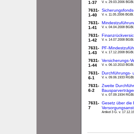
1-37
V. v. 29.03.2006 BGBl.
7631-
Sicherungsfonds
1-40
V. v. 11.05.2006 BGBl.
7631-
Mindestzuführun
1-41
V. v. 04.04.2008 BGBl.
7631-
Finanzrückversi
1-42
V. v. 14.07.2008 BGBl.
7631-
PF-Mindestzufü
1-43
V. v. 17.12.2008 BGBl.
7631-
Versicherungs-V
1-44
V. v. 06.10.2010 BGBl.
7631-
Durchführungs- 
6-1
V. v. 09.06.1933 RGBl.
7631-
Zweite Durchfüh
6-2
Bausparverträge
V. v. 07.09.1934 RGBl.
7631-
Gesetz über die 
7
Versorgungsansta
Artikel 3 G. v. 17.12.