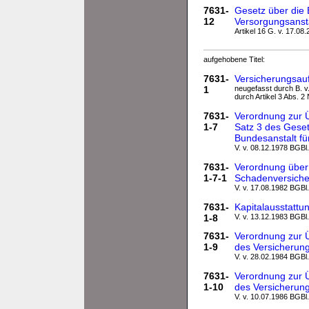
7631-
Gesetz über die 
12
Versorgungsansta
Artikel 16 G. v. 17.08
aufgehobene Titel:
7631-
Versicherungsau
1
neugefasst durch B. v.
durch Artikel 3 Abs. 2
7631-
Verordnung zur 
1-7
Satz 3 des Geset
Bundesanstalt fü
V. v. 08.12.1978 BGBl.
7631-
Verordnung über
1-7-1
Schadenversich
V. v. 17.08.1982 BGBl.
7631-
Kapitalausstatt
1-8
V. v. 13.12.1983 BGBl.
7631-
Verordnung zur 
1-9
des Versicherung
V. v. 28.02.1984 BGBl.
7631-
Verordnung zur 
1-10
des Versicherun
V. v. 10.07.1986 BGBl.