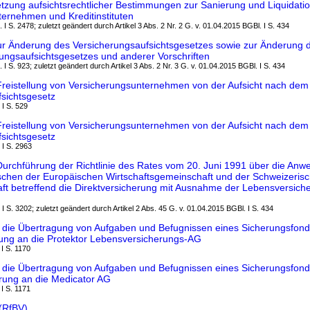
zung aufsichtsrechtlicher Bestimmungen zur Sanierung und Liquidati
ernehmen und Kreditinstituten
 I S. 2478; zuletzt geändert durch Artikel 3 Abs. 2 Nr. 2 G. v. 01.04.2015 BGBl. I S. 434
ur Änderung des Versicherungsaufsichtsgesetzes sowie zur Änderung 
tungsaufsichtsgesetzes und anderer Vorschriften
 I S. 923; zuletzt geändert durch Artikel 3 Abs. 2 Nr. 3 G. v. 01.04.2015 BGBl. I S. 434
Freistellung von Versicherungsunternehmen von der Aufsicht nach dem
sichtsgesetz
 I S. 529
Freistellung von Versicherungsunternehmen von der Aufsicht nach dem
sichtsgesetz
 I S. 2963
urchführung der Richtlinie des Rates vom 20. Juni 1991 über die An
hen der Europäischen Wirtschaftsgemeinschaft und der Schweizeris
t betreffend die Direktversicherung mit Ausnahme der Lebensversich
 I S. 3202; zuletzt geändert durch Artikel 2 Abs. 45 G. v. 01.04.2015 BGBl. I S. 434
die Übertragung von Aufgaben und Befugnissen eines Sicherungsfonds
ung an die Protektor Lebensversicherungs-AG
 I S. 1170
die Übertragung von Aufgaben und Befugnissen eines Sicherungsfonds
rung an die Medicator AG
 I S. 1171
(RfBV)