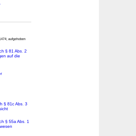
r
. 1474; aufgehoben
h § 81 Abs. 2
en auf die
er
h § 81c Abs. 3
sicht
ch § 55a Abs. 1
swesen