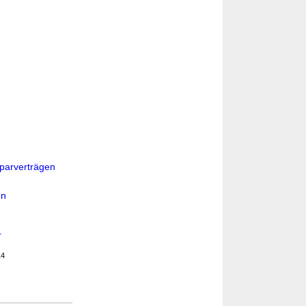
parverträgen
on
r
14