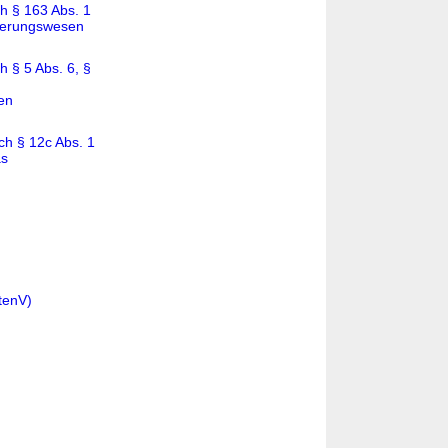
h § 163 Abs. 1
cherungswesen
 § 5 Abs. 6, §
en
ch § 12c Abs. 1
as
tenV)