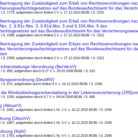
Übertragung der Zuständigkeit zum Erlaß von Rechtsverordnungen nac
cherungsaufsichtsgesetzes auf das Bundesaufsichtsamt für das Versi
 I S. 1773; aufgehoben durch Artikel 2 V. v. 27.12.2010 BGBl. I S. 2322
bertragung der Zuständigkeit zum Erlaß von Rechtsverordnungen nach
Abs. 2, § 81c Abs. 3, § 81d Abs. 3 und § 104 Abs. 6 des
fsichtsgesetzes auf das Bundesaufsichtsamt für das Versicherungswes
 I S. 2398; aufgehoben durch Artikel 2 V. v. 27.12.2010 BGBl. I S. 2322
Übertragung der Zuständigkeit zum Erlass von Rechtsverordnungen na
des Versicherungsaufsichtsgesetzes auf das Bundesaufsichtsamt für d
esen
 I S. 2399; aufgehoben durch Artikel 2 V. v. 27.12.2010 BGBl. I S. 2322
ichterstattungs-Verordnung (BerVersV)
 I S. 858; aufgehoben durch § 27 V. v. 29.03.2006 BGBl. I S. 622
llungsverordnung (DeckRV)
 I S. 670; aufgehoben durch Artikel 3 V. v. 16.12.2015 BGBl. I S. 2345
 die Mindestbeitragsrückerstattung in der Lebensversicherung (ZRQuo
 I S. 1190; aufgehoben durch § 7 V. v. 04.04.2008 BGBl. I S. 690
g (AktuarV)
 I S. 1681; aufgehoben durch Artikel 1 Nr. 2 V. v. 16.12.2015 BGBl. I S. 2345
dnung (ÜbschV)
 I S. 1687; aufgehoben durch Artikel 1 Nr. 3 V. v. 16.12.2015 BGBl. I S. 2345
rdnung (KalV)
 I S. 1783; aufgehoben durch Artikel 1 Nr. 4 V. v. 16.12.2015 BGBl. I S. 2345