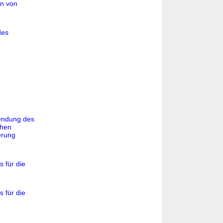
on von
des
wendung des
chen
erung
 für die
 für die