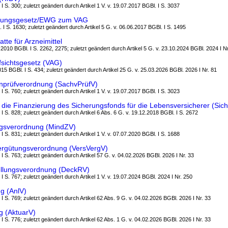
 I S. 300; zuletzt geändert durch Artikel 1 V. v. 19.07.2017 BGBl. I S. 3037
ührungsgesetz/EWG zum VAG
 I S. 1630; zuletzt geändert durch Artikel 5 G. v. 06.06.2017 BGBl. I S. 1495
tte für Arzneimittel
2.2010 BGBl. I S. 2262, 2275; zuletzt geändert durch Artikel 5 G. v. 23.10.2024 BGBl. 2024 I N
fsichtsgesetz (VAG)
2015 BGBl. I S. 434; zuletzt geändert durch Artikel 25 G. v. 25.03.2026 BGBl. 2026 I Nr. 81
nprüfverordnung (SachvPrüfV)
 I S. 760; zuletzt geändert durch Artikel 1 V. v. 19.07.2017 BGBl. I S. 3023
die Finanzierung des Sicherungsfonds für die Lebensversicherer (Sic
 I S. 828; zuletzt geändert durch Artikel 6 Abs. 6 G. v. 19.12.2018 BGBl. I S. 2672
gsverordnung (MindZV)
 I S. 831; zuletzt geändert durch Artikel 1 V. v. 07.07.2020 BGBl. I S. 1688
ergütungsverordnung (VersVergV)
 I S. 763; zuletzt geändert durch Artikel 57 G. v. 04.02.2026 BGBl. 2026 I Nr. 33
llungsverordnung (DeckRV)
 I S. 767; zuletzt geändert durch Artikel 1 V. v. 19.07.2024 BGBl. 2024 I Nr. 250
g (AnlV)
 I S. 769; zuletzt geändert durch Artikel 62 Abs. 9 G. v. 04.02.2026 BGBl. 2026 I Nr. 33
g (AktuarV)
 I S. 776; zuletzt geändert durch Artikel 62 Abs. 1 G. v. 04.02.2026 BGBl. 2026 I Nr. 33