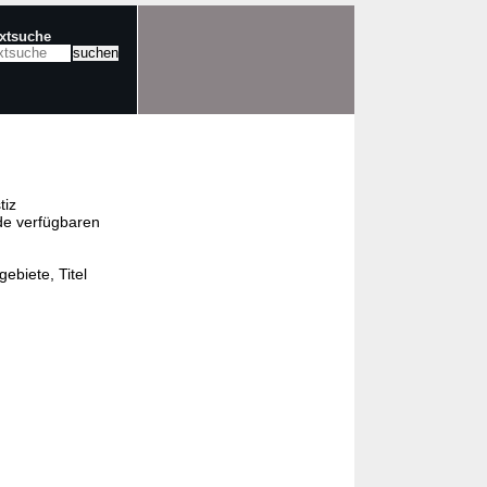
extsuche
tiz
de verfügbaren
ebiete, Titel