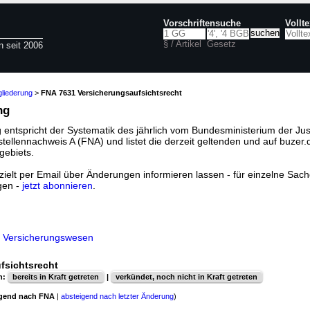
Vorschriftensuche
Vollt
§ / Artikel
Gesetz
n seit 2006
liederung
>
FNA 7631 Versicherungsaufsichtsrecht
ng
 entspricht der Systematik des jährlich vom Bundesministerium der Jus
llennachweis A (FNA) und listet die derzeit geltenden und auf buzer.
gebiets.
ielt per Email über Änderungen informieren lassen - für einzelne Sachg
gen -
jetzt abonnieren
.
nd Versicherungswesen
fsichtsrecht
n:
bereits in Kraft getreten
|
verkündet, noch nicht in Kraft getreten
igend nach FNA
|
absteigend nach letzter Änderung
)