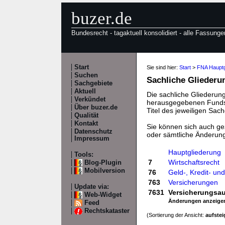
buzer.de
Bundesrecht - tagaktuell konsolidiert - alle Fassunge
Start
Sie sind hier:
Start
>
FNA Hauptg
Suchen
Sachliche Gliederu
Sachgebiete
Aktuell
Die sachliche Gliederung
Verkündet
herausgegebenen Fundste
Über buzer.de
Titel des jeweiligen Sach
Qualität
Kontakt
Sie können sich auch gez
Datenschutz
oder sämtliche Änderun
Impressum
Hauptgliederung
Tools:
7
Wirtschaftsrecht
Blog-Plugin
Mobilversion
76
Geld-, Kredit- u
763
Versicherungen
Update via:
7631
Versicherungsau
Web-Widget
Änderungen anzeige
Feed
Rechtskataster
(Sortierung der Ansicht:
aufste