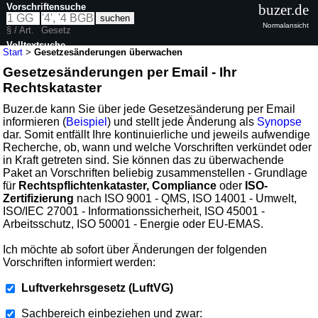
Vorschriftensuche
buzer.de
Normalansicht
§ / Art.
Gesetz
Volltextsuche
Start
>
Gesetzesänderungen überwachen
Gesetzesänderungen per Email - Ihr
Rechtskataster
Buzer.de kann Sie über jede Gesetzesänderung per Email
informieren (
Beispiel
) und stellt jede Änderung als
Synopse
dar. Somit entfällt Ihre kontinuierliche und jeweils aufwendige
Recherche, ob, wann und welche Vorschriften verkündet oder
in Kraft getreten sind. Sie können das zu überwachende
Paket an Vorschriften beliebig zusammenstellen - Grundlage
für
Rechtspflichtenkataster, Compliance
oder
ISO-
Zertifizierung
nach ISO 9001 - QMS, ISO 14001 - Umwelt,
ISO/IEC 27001 - Informationssicherheit, ISO 45001 -
Arbeitsschutz, ISO 50001 - Energie oder EU-EMAS.
Ich möchte ab sofort über Änderungen der folgenden
Vorschriften informiert werden:
Luftverkehrsgesetz (LuftVG)
Sachbereich einbeziehen und zwar: