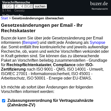
Vorschriftensuche
buzer.de
Normalansicht
§ / Art.
Gesetz
Volltextsuche
Start
>
Gesetzesänderungen überwachen
Gesetzesänderungen per Email - Ihr
Rechtskataster
Buzer.de kann Sie über jede Gesetzesänderung per Email
informieren (
Beispiel
) und stellt jede Änderung als
Synopse
dar. Somit entfällt Ihre kontinuierliche und jeweils aufwendige
Recherche, ob, wann und welche Vorschriften verkündet oder
in Kraft getreten sind. Sie können das zu überwachende
Paket an Vorschriften beliebig zusammenstellen - Grundlage
für
Rechtspflichtenkataster, Compliance
oder
ISO-
Zertifizierung
nach ISO 9001 - QMS, ISO 14001 - Umwelt,
ISO/IEC 27001 - Informationssicherheit, ISO 45001 -
Arbeitsschutz, ISO 50001 - Energie oder EU-EMAS.
Ich möchte ab sofort über Änderungen der folgenden
Vorschriften informiert werden:
Zulassungsverordnung für Vertragszahnärzte
(Zahnärzte-ZV)