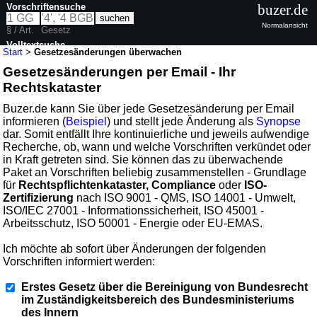
Vorschriftensuche
buzer.de
Normalansicht
§ / Art.
Gesetz
Volltextsuche
Start
>
Gesetzesänderungen überwachen
Gesetzesänderungen per Email - Ihr
Rechtskataster
Buzer.de kann Sie über jede Gesetzesänderung per Email
informieren (
Beispiel
) und stellt jede Änderung als
Synopse
dar. Somit entfällt Ihre kontinuierliche und jeweils aufwendige
Recherche, ob, wann und welche Vorschriften verkündet oder
in Kraft getreten sind. Sie können das zu überwachende
Paket an Vorschriften beliebig zusammenstellen - Grundlage
für
Rechtspflichtenkataster, Compliance
oder
ISO-
Zertifizierung
nach ISO 9001 - QMS, ISO 14001 - Umwelt,
ISO/IEC 27001 - Informationssicherheit, ISO 45001 -
Arbeitsschutz, ISO 50001 - Energie oder EU-EMAS.
Ich möchte ab sofort über Änderungen der folgenden
Vorschriften informiert werden:
Erstes Gesetz über die Bereinigung von Bundesrecht
im Zuständigkeitsbereich des Bundesministeriums
des Innern