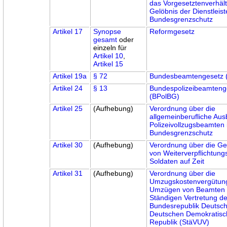
das Vorgesetztenverhäl
Gelöbnis der Dienstleis
Bundesgrenzschutz
Artikel 17
Synopse
Reformgesetz
gesamt
oder
einzeln für
Artikel 10
,
Artikel 15
Artikel 19a
§ 72
Bundesbeamtengesetz 
Artikel 24
§ 13
Bundespolizeibeamteng
(BPolBG)
Artikel 25
(Aufhebung)
Verordnung über die
allgemeinberufliche Aus
Polizeivollzugsbeamten
Bundesgrenzschutz
Artikel 30
(Aufhebung)
Verordnung über die G
von Weiterverpflichtung
Soldaten auf Zeit
Artikel 31
(Aufhebung)
Verordnung über die
Umzugskostenvergütung
Umzügen von Beamten 
Ständigen Vertretung de
Bundesrepublik Deutsch
Deutschen Demokratis
Republik (StäVUV)