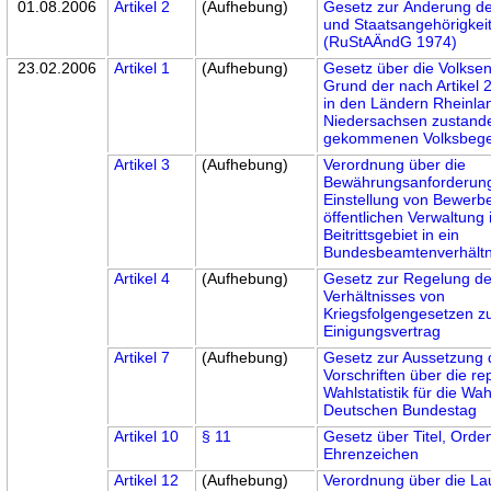
01.08.2006
Artikel 2
(Aufhebung)
Gesetz zur Änderung de
und Staatsangehörigkei
(RuStAÄndG 1974)
23.02.2006
Artikel 1
(Aufhebung)
Gesetz über die Volksen
Grund der nach Artikel 
in den Ländern Rheinla
Niedersachsen zustand
gekommenen Volksbeg
Artikel 3
(Aufhebung)
Verordnung über die
Bewährungsanforderung
Einstellung von Bewerb
öffentlichen Verwaltung
Beitrittsgebiet in ein
Bundesbeamtenverhältn
Artikel 4
(Aufhebung)
Gesetz zur Regelung d
Verhältnisses von
Kriegsfolgengesetzen 
Einigungsvertrag
Artikel 7
(Aufhebung)
Gesetz zur Aussetzung 
Vorschriften über die re
Wahlstatistik für die Wa
Deutschen Bundestag
Artikel 10
§ 11
Gesetz über Titel, Orde
Ehrenzeichen
Artikel 12
(Aufhebung)
Verordnung über die La