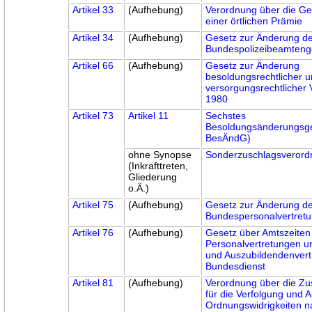
Artikel 33
(Aufhebung)
Verordnung über die G
einer örtlichen Prämie
Artikel 34
(Aufhebung)
Gesetz zur Änderung d
Bundespolizeibeamteng
Artikel 66
(Aufhebung)
Gesetz zur Änderung
besoldungsrechtlicher 
versorgungsrechtlicher 
1980
Artikel 73
Artikel 11
Sechstes
Besoldungsänderungsge
BesÄndG)
ohne Synopse
Sonderzuschlagsveror
(Inkrafttreten,
Gliederung
o.Ä.)
Artikel 75
(Aufhebung)
Gesetz zur Änderung d
Bundespersonalvertret
Artikel 76
(Aufhebung)
Gesetz über Amtszeiten
Personalvertretungen u
und Auszubildendenvert
Bundesdienst
Artikel 81
(Aufhebung)
Verordnung über die Zu
für die Verfolgung und
Ordnungswidrigkeiten n