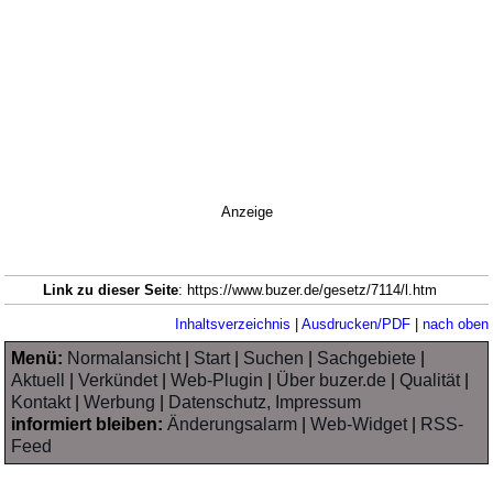
Anzeige
Link zu dieser Seite
: https://www.buzer.de/gesetz/7114/l.htm
Inhaltsverzeichnis
|
Ausdrucken/PDF
|
nach oben
Menü:
Normalansicht
|
Start
|
Suchen
|
Sachgebiete
|
Aktuell
|
Verkündet
|
Web-Plugin
|
Über buzer.de
|
Qualität
|
Kontakt
|
Werbung
|
Datenschutz, Impressum
informiert bleiben:
Änderungsalarm
|
Web-Widget
|
RSS-
Feed