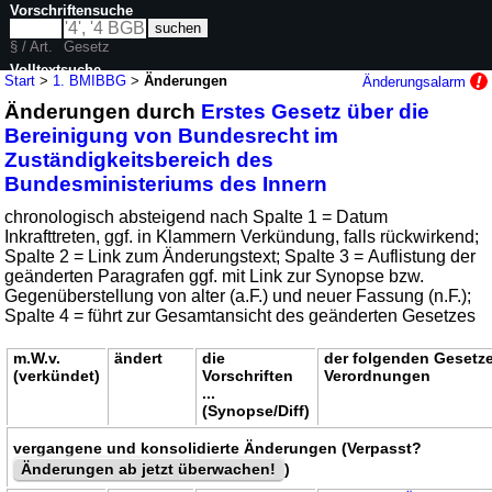
Vorschriftensuche
§ / Art.
Gesetz
Volltextsuche
Start
>
1. BMIBBG
>
Änderungen
Änderungsalarm
Änderungen durch
Erstes Gesetz über die
nur in 1. BMIBBG
Bereinigung von Bundesrecht im
Zuständigkeitsbereich des
Bundesministeriums des Innern
chronologisch absteigend nach Spalte 1 = Datum
Inkrafttreten, ggf. in Klammern Verkündung, falls rückwirkend;
Spalte 2 = Link zum Änderungstext; Spalte 3 = Auflistung der
geänderten Paragrafen ggf. mit Link zur Synopse bzw.
Gegenüberstellung von alter (a.F.) und neuer Fassung (n.F.);
Spalte 4 = führt zur Gesamtansicht des geänderten Gesetzes
m.W.v.
ändert
die
der folgenden Gesetz
(verkündet)
Vorschriften
Verordnungen
...
(Synopse/Diff)
vergangene und konsolidierte Änderungen (Verpasst?
Änderungen ab jetzt überwachen!
)