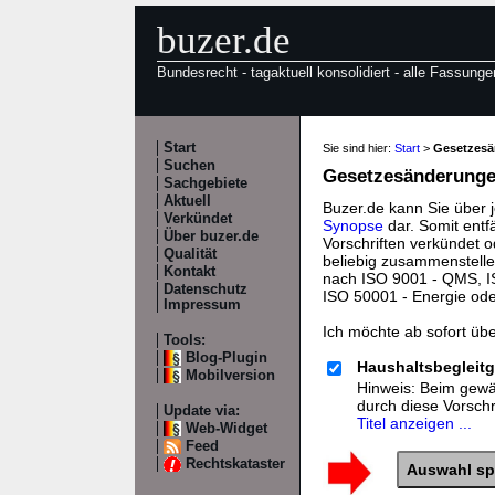
buzer.de
Bundesrecht - tagaktuell konsolidiert - alle Fassunge
Start
Sie sind hier:
Start
>
Gesetzes
Suchen
Gesetzesänderungen
Sachgebiete
Aktuell
Buzer.de kann Sie über 
Verkündet
Synopse
dar. Somit entf
Über buzer.de
Vorschriften verkündet o
Qualität
beliebig zusammenstelle
Kontakt
nach ISO 9001 - QMS, IS
Datenschutz
ISO 50001 - Energie od
Impressum
Ich möchte ab sofort üb
Tools:
Blog-Plugin
Haushaltsbegleitg
Mobilversion
Hinweis: Beim gewäh
durch diese Vorsch
Update via:
Titel anzeigen ...
Web-Widget
Feed
Rechtskataster