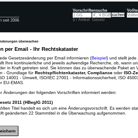
Vorschriftensuche
Vollt
§ / Artikel
Gesetz
n seit 2006
änderungen überwachen
 per Email - Ihr Rechtskataster
jede Gesetzesänderung per Email informieren (
Beispiel
) und stellt jed
ällt Ihre kontinuierliche und jeweils aufwendige Recherche, ob, wann u
der in Kraft getreten sind. Sie können das zu überwachende Paket an V
n - Grundlage für
Rechtspflichtenkataster, Compliance
oder
ISO-Ze
O 14001 - Umwelt, ISO/IEC 27001 - Informationssicherheit, ISO 45001 
er EU-EMAS.
er Änderungen der folgenden Vorschriften informiert werden:
esetz 2011 (HBeglG 2011)
lten Titel handelt es sich um eine Änderungsvorschrift. Es werden sta
rift geänderten 22 Stammtitel in die Überwachung aufgenommen.