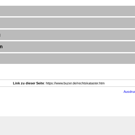
g
en
Link zu dieser Seite
: https://www.buzer.de/rechtskataster.htm
Ausdru