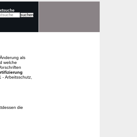
extsuche
e Änderung als
nd welche
orschriften
rtifizierung
- Arbeitsschutz,
ttdessen die