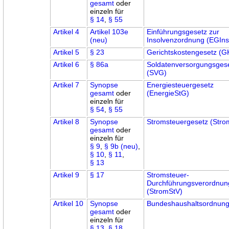
gesamt
oder
einzeln für
§ 14
,
§ 55
Artikel 4
Artikel 103e
Einführungsgesetz zur
(neu)
Insolvenzordnung (EGIn
Artikel 5
§ 23
Gerichtskostengesetz (
Artikel 6
§ 86a
Soldatenversorgungsges
(SVG)
Artikel 7
Synopse
Energiesteuergesetz
gesamt
oder
(EnergieStG)
einzeln für
§ 54
,
§ 55
Artikel 8
Synopse
Stromsteuergesetz (Str
gesamt
oder
einzeln für
§ 9
,
§ 9b (neu)
,
§ 10
,
§ 11
,
§ 13
Artikel 9
§ 17
Stromsteuer-
Durchführungsverordnun
(StromStV)
Artikel 10
Synopse
Bundeshaushaltsordnun
gesamt
oder
einzeln für
§ 13
,
§ 18