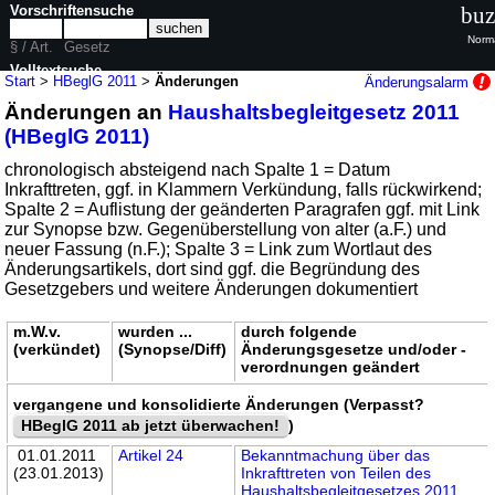
Vorschriftensuche
buz
Norma
§ / Art.
Gesetz
Volltextsuche
Start
>
HBeglG 2011
>
Änderungen
Änderungsalarm
Änderungen an
Haushaltsbegleitgesetz 2011
nur in HBeglG 2011
(HBeglG 2011)
chronologisch absteigend nach Spalte 1 = Datum
Inkrafttreten, ggf. in Klammern Verkündung, falls rückwirkend;
Spalte 2 = Auflistung der geänderten Paragrafen ggf. mit Link
zur Synopse bzw. Gegenüberstellung von alter (a.F.) und
neuer Fassung (n.F.); Spalte 3 = Link zum Wortlaut des
Änderungsartikels, dort sind ggf. die Begründung des
Gesetzgebers und weitere Änderungen dokumentiert
m.W.v.
wurden ...
durch folgende
(verkündet)
(Synopse/Diff)
Änderungsgesetze und/oder -
verordnungen geändert
vergangene und konsolidierte Änderungen (Verpasst?
HBeglG 2011 ab jetzt überwachen!
)
01.01.2011
Artikel 24
Bekanntmachung über das
(23.01.2013)
Inkrafttreten von Teilen des
Haushaltsbegleitgesetzes 2011