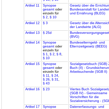
Artikel 11
Synopse
Gesetz über die Errichtu
gesamt
oder
Bundesanstalt für Landwi
einzeln für
und Ernährung (BLEG)
§ 2
,
§ 10
Artikel 12
§ 3
Gesetz über die Alterssi
der Landwirte (ALG)
Artikel 13
§ 25d
Bundesversorgungsgese
(BVG)
Artikel 14
Synopse
Bundeselterngeld- und
gesamt
oder
Elternzeitgesetz (BEEG)
einzeln für
§ 1
,
§ 2
,
§ 8
,
§ 10
Artikel 15
Synopse
Sozialgesetzbuch (SGB) 
gesamt
oder
Buch (II) - Grundsicherun
einzeln für
Arbeitsuchende (SGB II)
§ 11
,
§ 24
,
§ 26
,
§ 31
,
§ 43
Artikel 16
§ 23
Viertes Buch Sozialgese
(SGB IV) - Gemeinsame
Vorschriften für die
Sozialversicherung - (SG
Artikel 17
Synopse
Datenerfassungs- und