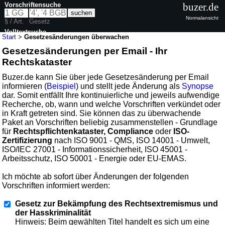
Vorschriftensuche
buzer.de
Normalansicht
§ / Art.
Gesetz
Volltextsuche
Start
>
Gesetzesänderungen überwachen
Gesetzesänderungen per Email - Ihr
Rechtskataster
Buzer.de kann Sie über jede Gesetzesänderung per Email
informieren (
Beispiel
) und stellt jede Änderung als
Synopse
dar. Somit entfällt Ihre kontinuierliche und jeweils aufwendige
Recherche, ob, wann und welche Vorschriften verkündet oder
in Kraft getreten sind. Sie können das zu überwachende
Paket an Vorschriften beliebig zusammenstellen - Grundlage
für
Rechtspflichtenkataster, Compliance
oder
ISO-
Zertifizierung
nach ISO 9001 - QMS, ISO 14001 - Umwelt,
ISO/IEC 27001 - Informationssicherheit, ISO 45001 -
Arbeitsschutz, ISO 50001 - Energie oder EU-EMAS.
Ich möchte ab sofort über Änderungen der folgenden
Vorschriften informiert werden:
Gesetz zur Bekämpfung des Rechtsextremismus und
der Hasskriminalität
Hinweis: Beim gewählten Titel handelt es sich um eine