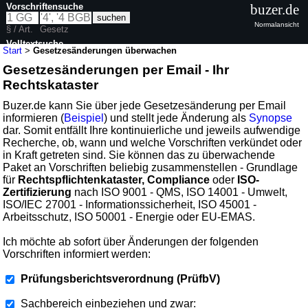
Vorschriftensuche
buzer.de
Normalansicht
§ / Art.
Gesetz
Volltextsuche
Start
>
Gesetzesänderungen überwachen
Gesetzesänderungen per Email - Ihr
Rechtskataster
Buzer.de kann Sie über jede Gesetzesänderung per Email
informieren (
Beispiel
) und stellt jede Änderung als
Synopse
dar. Somit entfällt Ihre kontinuierliche und jeweils aufwendige
Recherche, ob, wann und welche Vorschriften verkündet oder
in Kraft getreten sind. Sie können das zu überwachende
Paket an Vorschriften beliebig zusammenstellen - Grundlage
für
Rechtspflichtenkataster, Compliance
oder
ISO-
Zertifizierung
nach ISO 9001 - QMS, ISO 14001 - Umwelt,
ISO/IEC 27001 - Informationssicherheit, ISO 45001 -
Arbeitsschutz, ISO 50001 - Energie oder EU-EMAS.
Ich möchte ab sofort über Änderungen der folgenden
Vorschriften informiert werden:
Prüfungsberichtsverordnung (PrüfbV)
Sachbereich einbeziehen und zwar: