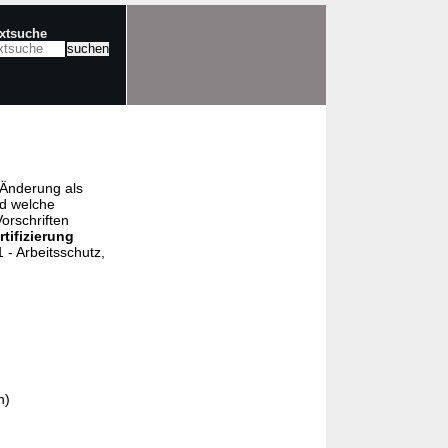
extsuche
e Änderung als
nd welche
orschriften
rtifizierung
- Arbeitsschutz,
n)