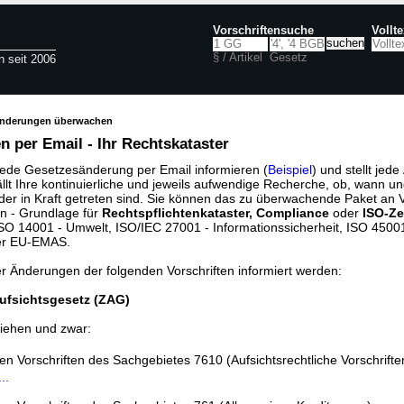
Vorschriftensuche
Vollt
§ / Artikel
Gesetz
n seit 2006
änderungen überwachen
 per Email - Ihr Rechtskataster
jede Gesetzesänderung per Email informieren (
Beispiel
) und stellt jed
ällt Ihre kontinuierliche und jeweils aufwendige Recherche, ob, wann u
der in Kraft getreten sind. Sie können das zu überwachende Paket an V
n - Grundlage für
Rechtspflichtenkataster, Compliance
oder
ISO-Ze
O 14001 - Umwelt, ISO/IEC 27001 - Informationssicherheit, ISO 45001 
er EU-EMAS.
er Änderungen der folgenden Vorschriften informiert werden:
ufsichtsgesetz (ZAG)
iehen und zwar:
den Vorschriften des Sachgebietes 7610 (Aufsichtsrechtliche Vorschrifte
..