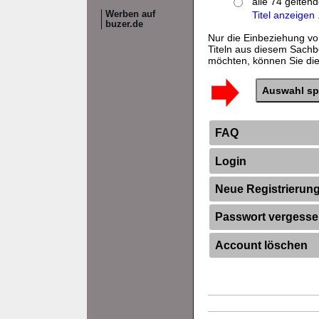
alle 74 gelten
Werben auf
Titel anzeigen .
buzer.de
Nur die Einbeziehung vo
Titeln aus diesem Sachb
möchten, können Sie dies
FAQ
Login
Neue Registrierun
Passwort vergess
Account löschen