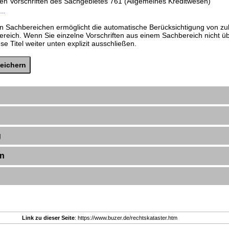
den Vorschriften des Sachgebietes 761 (Allgemeines Kreditwesen)
..
n Sachbereichen ermöglicht die automatische Berücksichtigung von zu
ereich. Wenn Sie einzelne Vorschriften aus einem Sachbereich nicht 
e Titel weiter unten explizit ausschließen.
g
en
Link zu dieser Seite
: https://www.buzer.de/rechtskataster.htm