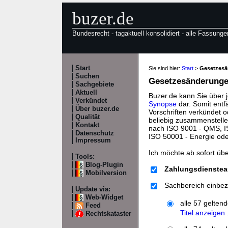
buzer.de
Bundesrecht - tagaktuell konsolidiert - alle Fassunge
Start
Sie sind hier:
Start
>
Gesetzes
Suchen
Gesetzesänderungen
Sachgebiete
Aktuell
Buzer.de kann Sie über 
Verkündet
Synopse
dar. Somit entf
Über buzer.de
Vorschriften verkündet o
Qualität
beliebig zusammenstelle
Kontakt
nach ISO 9001 - QMS, IS
Datenschutz
ISO 50001 - Energie od
Impressum
Ich möchte ab sofort üb
Tools:
Blog-Plugin
Zahlungsdienstea
Mobilversion
Sachbereich einbez
Update via:
Web-Widget
alle 57 gelten
Feed
Titel anzeigen .
Rechtskataster