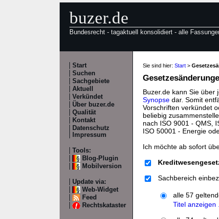
buzer.de
Bundesrecht - tagaktuell konsolidiert - alle Fassunge
Start
Sie sind hier:
Start
>
Gesetzes
Suchen
Gesetzesänderungen
Sachgebiete
Aktuell
Buzer.de kann Sie über 
Verkündet
Synopse
dar. Somit entf
Über buzer.de
Vorschriften verkündet o
Qualität
beliebig zusammenstelle
Kontakt
nach ISO 9001 - QMS, IS
Datenschutz
ISO 50001 - Energie od
Impressum
Ich möchte ab sofort üb
Tools:
Blog-Plugin
Kreditwesengeset
Mobilversion
Sachbereich einbez
Update via:
Web-Widget
alle 57 gelten
Feed
Titel anzeigen .
Rechtskataster