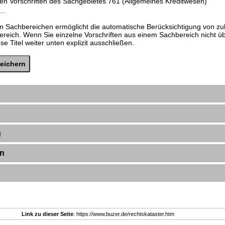
den Vorschriften des Sachgebietes 761 (Allgemeines Kreditwesen)
..
n Sachbereichen ermöglicht die automatische Berücksichtigung von zu
ereich. Wenn Sie einzelne Vorschriften aus einem Sachbereich nicht 
e Titel weiter unten explizit ausschließen.
g
en
Link zu dieser Seite
: https://www.buzer.de/rechtskataster.htm