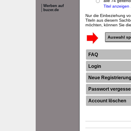
alle 74 gelten
Werben auf
Titel anzeigen .
buzer.de
Nur die Einbeziehung vo
Titeln aus diesem Sachb
möchten, können Sie dies
FAQ
Login
Neue Registrierun
Passwort vergess
Account löschen