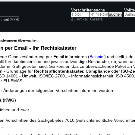
Vorschriftensuche
Vollt
§ / Artikel
Gesetz
n seit 2006
änderungen überwachen
 per Email - Ihr Rechtskataster
jede Gesetzesänderung per Email informieren (
Beispiel
) und stellt jed
ällt Ihre kontinuierliche und jeweils aufwendige Recherche, ob, wann u
der in Kraft getreten sind. Sie können das zu überwachende Paket an V
n - Grundlage für
Rechtspflichtenkataster, Compliance
oder
ISO-Ze
O 14001 - Umwelt, ISO/IEC 27001 - Informationssicherheit, ISO 45001 
er EU-EMAS.
er Änderungen der folgenden Vorschriften informiert werden:
z (KWG)
iehen und zwar:
den Vorschriften des Sachgebietes 7610 (Aufsichtsrechtliche Vorschrifte
..