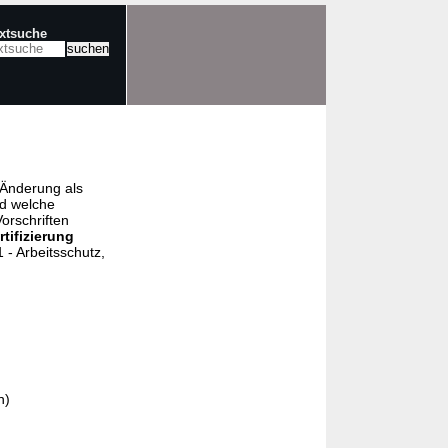
extsuche
e Änderung als
nd welche
orschriften
rtifizierung
- Arbeitsschutz,
n)