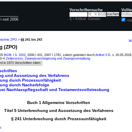
Vorschriftensuche
Vollt
§ / Artikel
Gesetz
n seit 2006
nu
zeichnis ZPO
>
§§ 241 bis 243
Ma
g (ZPO)
005
BGBl. I S. 3202
, 2006 I 431, 2007 I 1781; zuletzt geändert durch
Artikel 3
G. v. 20.05.202
10-4
Zivilprozess, Zwangsversteigerung und Zwangsverwaltung
rd in 1971 Vorschriften zitiert
schriften
ung und Aussetzung des Verfahrens
hung durch Prozessunfähigkeit
hung durch Nacherbfolge
bei Nachlasspflegschaft und Testamentsvollstreckung
Buch 1 Allgemeine Vorschriften
Titel 5 Unterbrechung und Aussetzung des Verfahrens
§ 241 Unterbrechung durch Prozessunfähigkeit
t