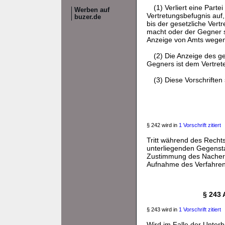
(1) Verliert eine Parte
Werben auf
Vertretungsbefugnis auf,
buzer.de
bis der gesetzliche Vert
macht oder der Gegner s
Anzeige von Amts wegen 
(2) Die Anzeige des ge
Gegners ist dem Vertrete
(3) Diese Vorschrifte
§ 242 wird in
1 Vorschrift zitiert
Tritt während des Recht
unterliegenden Gegenstan
Zustimmung des Nacherb
Aufnahme des Verfahrens
§ 243 
§ 243 wird in
1 Vorschrift zitiert
Wird im Falle der Unterb