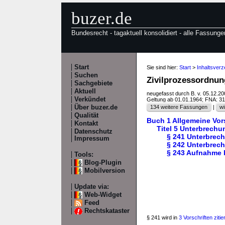
buzer.de
Bundesrecht - tagaktuell konsolidiert - alle Fassunge
Start
Sie sind hier:
Start
>
Inhaltsver
Suchen
Zivilprozessordnun
Sachgebiete
Aktuell
neugefasst durch B. v. 05.12.2
Verkündet
Geltung ab 01.01.1964; FNA: 3
Über buzer.de
134 weitere Fassungen
|
wi
Qualität
Buch 1 Allgemeine Vor
Kontakt
Titel 5 Unterbrech
Datenschutz
§ 241 Unterbrec
Impressum
§ 242 Unterbrec
§ 243 Aufnahme 
Tools:
Blog-Plugin
Mobilversion
Update via:
Web-Widget
Feed
Rechtskataster
§ 241 wird in
3 Vorschriften zitier