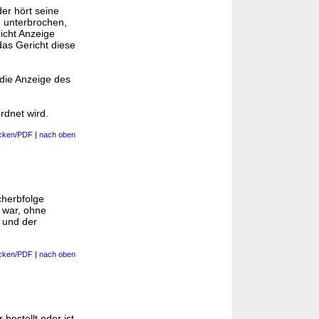
der hört seine
n unterbrochen,
richt Anzeige
das Gericht diese
 die Anzeige des
rdnet wird.
cken/PDF
|
nach oben
cherbfolge
t war, ohne
 und der
cken/PDF
|
nach oben
bestellt oder ist