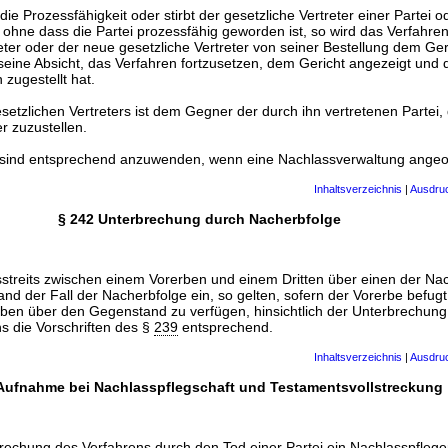
i die Prozessfähigkeit oder stirbt der gesetzliche Vertreter einer Partei o
 ohne dass die Partei prozessfähig geworden ist, so wird das Verfahre
reter oder der neue gesetzliche Vertreter von seiner Bestellung dem Ge
eine Absicht, das Verfahren fortzusetzen, dem Gericht angezeigt und 
zugestellt hat.
setzlichen Vertreters ist dem Gegner der durch ihn vertretenen Partei,
r zuzustellen.
n sind entsprechend anzuwenden, wenn eine Nachlassverwaltung angeo
Inhaltsverzeichnis
|
Ausdru
§ 242 Unterbrechung durch Nacherbfolge
sstreits zwischen einem Vorerben und einem Dritten über einen der Na
d der Fall der Nacherbfolge ein, so gelten, sofern der Vorerbe befug
en über den Gegenstand zu verfügen, hinsichtlich der Unterbrechung
 die Vorschriften des §
239
entsprechend.
Inhaltsverzeichnis
|
Ausdru
Aufnahme bei Nachlasspflegschaft und Testamentsvollstreckung
rechung des Verfahrens durch den Tod einer Partei ein Nachlasspfleger 