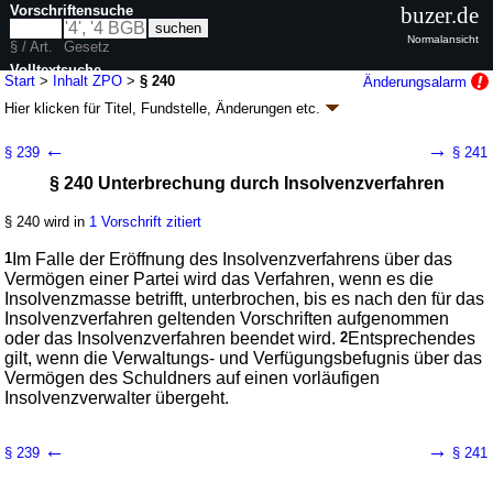
Vorschriftensuche
buzer.de
Normalansicht
§ / Art.
Gesetz
Volltextsuche
Start
>
Inhalt ZPO
>
§ 240
Änderungsalarm
Hier klicken für
Titel, Fundstelle, Änderungen
etc.
nur in ZPO
§ 240 - Zivilprozessordnung (ZPO)
←
→
§ 239
§ 241
neugefasst durch B. v. 05.12.2005
BGBl. I S. 3202
, 2006 I 431, 2007 I
§ 240 Unterbrechung durch Insolvenzverfahren
1781; zuletzt geändert durch
Artikel 3
G. v. 20.05.2026
BGBl. 2026 I Nr.
152
Geltung ab 01.01.1964; FNA: 310-4
Zivilprozess, Zwangsversteigerung und
§ 240 wird in
1 Vorschrift zitiert
Zwangsverwaltung
134 weitere Fassungen
|
wird in 1971 Vorschriften zitiert
1
Im Falle der Eröffnung des Insolvenzverfahrens über das
Vermögen einer Partei wird das Verfahren, wenn es die
Buch 1 Allgemeine Vorschriften
Insolvenzmasse betrifft, unterbrochen, bis es nach den für das
Titel 5 Unterbrechung und Aussetzung des Verfahrens
Insolvenzverfahren geltenden Vorschriften aufgenommen
oder das Insolvenzverfahren beendet wird.
2
Entsprechendes
gilt, wenn die Verwaltungs- und Verfügungsbefugnis über das
Vermögen des Schuldners auf einen vorläufigen
Insolvenzverwalter übergeht.
←
→
§ 239
§ 241