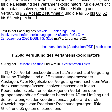
für die Bestellung des Verfahrenskoordinators, für die Aufsicht
durch das Insolvenzgericht sowie für die Haftung und
Vergütung
§ 27 Absatz 2 Nummer 4
und die
§§ 56
bis
60
,
62
bis
65
entsprechend.
Text in der Fassung des
Artikels 5 Sanierungs- und
Insolvenzrechtsfortentwicklungsgesetz (SanInsFoG) G. v.
22. Dezember 2020 BGBl. I S. 3256
m.W.v. 1. Januar 2021
Inhaltsverzeichnis
|
Ausdrucken/PDF
|
nach oben
§ 269g Vergütung des Verfahrenskoordinators
§ 269g hat
1 frühere Fassung
und wird in
9 Vorschriften zitiert
(1)
1
Der Verfahrenskoordinator hat Anspruch auf Vergütung
für seine Tätigkeit und auf Erstattung angemessener
Auslagen.
2
Der Regelsatz der Vergütung wird nach dem Wert
der zusammengefassten Insolvenzmassen der in das
Koordinationsverfahren einbezogenen Verfahren über
gruppenangehörige Schuldner berechnet.
3
Dem Umfang und
der Schwierigkeit der Koordinationsaufgabe wird durch
Abweichungen vom Regelsatz Rechnung getragen.
4
Die
§§ 64
und
65
gelten entsprechend.