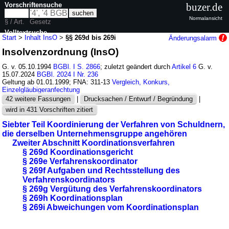
Vorschriftensuche
buzer.de
Normalansicht
§ / Art.
Gesetz
Volltextsuche
Start
>
Inhalt InsO
>
§§ 269d bis 269i
Änderungsalarm
Insolvenzordnung (InsO)
nur in InsO
G. v. 05.10.1994
BGBl. I S. 2866
; zuletzt geändert durch
Artikel 6
G. v.
15.07.2024
BGBl. 2024 I Nr. 236
Geltung ab 01.01.1999; FNA: 311-13
Vergleich, Konkurs,
Einzelgläubigeranfechtung
42 weitere Fassungen
|
Drucksachen / Entwurf / Begründung
|
wird in 431 Vorschriften zitiert
Siebter Teil Koordinierung der Verfahren von Schuldnern,
die derselben Unternehmensgruppe angehören
Zweiter Abschnitt Koordinationsverfahren
§ 269d Koordinationsgericht
§ 269e Verfahrenskoordinator
§ 269f Aufgaben und Rechtsstellung des
Verfahrenskoordinators
§ 269g Vergütung des Verfahrenskoordinators
§ 269h Koordinationsplan
§ 269i Abweichungen vom Koordinationsplan