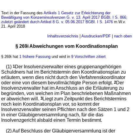
Text in der Fassung des
Artikels 1 Gesetz zur Erleichterung der
Bewältigung von Konzerninsolvenzen G. v. 13. April 2017 BGBl. I S. 866;
zuletzt geändert durch Artikel 8 G. v. 05.06.2017 BGBl. I S. 1476
m.W.v.
21. April 2018
Inhaltsverzeichnis
|
Ausdrucken/PDF
|
nach oben
§ 269i Abweichungen vom Koordinationsplan
§ 269i hat
1 frühere Fassung
und wird in
9 Vorschriften zitiert
(1)
1
Der Insolvenzverwalter eines gruppenangehörigen
Schuldners hat im Berichtstermin den Koordinationsplan zu
erläutern, wenn dies nicht durch den Verfahrenskoordinator
oder eine von diesem bevollmächtigte Person erfolgt.
2
Der
Insolvenzverwalter hat im Anschluss an die Erläuterung zu
begründen, von welchen im Plan beschriebenen Maßnahmen
er abweichen will.
3
Liegt zum Zeitpunkt des Berichtstermins
noch kein Koordinationsplan vor, so kommt der
Insolvenzverwalter seinen Pflichten nach den Sätzen 1 und 2
in einer Gläubigerversammlung nach, für die das
Insolvenzgericht alsbald einen Termin bestimmt.
(2) Auf Beschluss der Gläubigerversammlung ist der