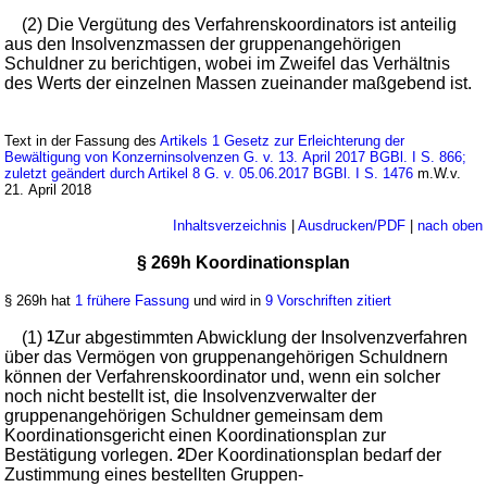
(2) Die Vergütung des Verfahrenskoordinators ist anteilig
aus den Insolvenzmassen der gruppenangehörigen
Schuldner zu berichtigen, wobei im Zweifel das Verhältnis
des Werts der einzelnen Massen zueinander maßgebend ist.
Text in der Fassung des
Artikels 1 Gesetz zur Erleichterung der
Bewältigung von Konzerninsolvenzen G. v. 13. April 2017 BGBl. I S. 866;
zuletzt geändert durch Artikel 8 G. v. 05.06.2017 BGBl. I S. 1476
m.W.v.
21. April 2018
Inhaltsverzeichnis
|
Ausdrucken/PDF
|
nach oben
§ 269h Koordinationsplan
§ 269h hat
1 frühere Fassung
und wird in
9 Vorschriften zitiert
(1)
1
Zur abgestimmten Abwicklung der Insolvenzverfahren
über das Vermögen von gruppenangehörigen Schuldnern
können der Verfahrenskoordinator und, wenn ein solcher
noch nicht bestellt ist, die Insolvenzverwalter der
gruppenangehörigen Schuldner gemeinsam dem
Koordinationsgericht einen Koordinationsplan zur
Bestätigung vorlegen.
2
Der Koordinationsplan bedarf der
Zustimmung eines bestellten Gruppen-