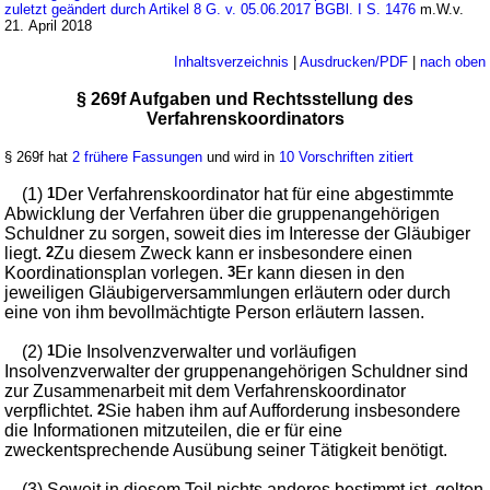
zuletzt geändert durch Artikel 8 G. v. 05.06.2017 BGBl. I S. 1476
m.W.v.
21. April 2018
Inhaltsverzeichnis
|
Ausdrucken/PDF
|
nach oben
§ 269f Aufgaben und Rechtsstellung des
Verfahrenskoordinators
§ 269f hat
2 frühere Fassungen
und wird in
10 Vorschriften zitiert
(1)
1
Der Verfahrenskoordinator hat für eine abgestimmte
Abwicklung der Verfahren über die gruppenangehörigen
Schuldner zu sorgen, soweit dies im Interesse der Gläubiger
liegt.
2
Zu diesem Zweck kann er insbesondere einen
Koordinationsplan vorlegen.
3
Er kann diesen in den
jeweiligen Gläubigerversammlungen erläutern oder durch
eine von ihm bevollmächtigte Person erläutern lassen.
(2)
1
Die Insolvenzverwalter und vorläufigen
Insolvenzverwalter der gruppenangehörigen Schuldner sind
zur Zusammenarbeit mit dem Verfahrenskoordinator
verpflichtet.
2
Sie haben ihm auf Aufforderung insbesondere
die Informationen mitzuteilen, die er für eine
zweckentsprechende Ausübung seiner Tätigkeit benötigt.
(3) Soweit in diesem Teil nichts anderes bestimmt ist, gelten