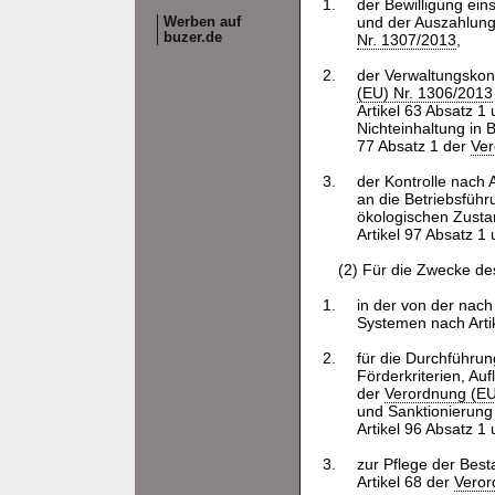
1.
der Bewilligung ei
und der Auszahlung
Werben auf
buzer.de
Nr. 1307/2013
,
2.
der Verwaltungskont
(EU) Nr. 1306/2013
Artikel 63 Absatz 1 
Nichteinhaltung in 
77 Absatz 1 der
Ver
3.
der Kontrolle nach 
an die Betriebsführ
ökologischen Zusta
Artikel 97 Absatz 1
(2) Für die Zwecke des
1.
in der von der nac
Systemen nach Arti
2.
für die Durchführun
Förderkriterien, Au
der
Verordnung (EU
und Sanktionierung n
Artikel 96 Absatz 1
3.
zur Pflege der Best
Artikel 68 der
Veror