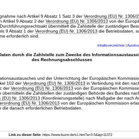
nahme nach Artikel 9 Absatz 1 Satz 3 der
Verordnung (EU) Nr. 1306/
 Artikel 9 Absatz 2 der
Verordnung (EU) Nr. 1306/2013
von der Europ
urchführungsrechtsakt übermittelt die Zahlstelle der zuständigen Be
kels 9 Absatz 1 der
Verordnung (EU) Nr. 1306/2013
die Betriebsdaten, so
e erforderlich sind.
Inhaltsverzeichnis
|
Ausdru
 Daten durch die Zahlstelle zum Zwecke des Informationsaustaus
des Rechnungsabschlusses
tionsaustausches und der Unterrichtung der Europäischen Kommissio
ikel 102 der
Verordnung (EU) Nr. 1306/2013
in Verbindung mit den nach
 c der
Verordnung (EU) Nr. 1306/2013
von der Europäischen Kommissi
 übermitteln die Zahlstellen der zuständigen Behörde des Bundes nach 
 (EU) Nr. 1306/2013
(Koordinierungsstelle) nach Maßgabe der nach Art
erordnung (EU) Nr. 1306/2013
von der Europäischen Kommission erla
 die danach erforderlichen Betriebsdaten.
Link zu dieser Seite
: https://www.buzer.de/s1.htm?a=3-5&ag=11372