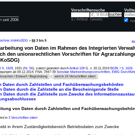
Vorschriftensuche
Vollt
§ / Artikel
Gesetz
n seit 2006
nu
zeichnis InVeKoSDG
>
§§ 3 bis 5
Ma
rarbeitung von Daten im Rahmen des Integrierten Verwal
ch den unionsrechtlichen Vorschriften für Agrarzahlung
VeKoSDG)
I S. 1928
, 1931 (
Nr. 56
); zuletzt geändert durch
Artikel 108
G. v. 20.11.2019
BGBl. I S. 1626
tigungen ab 09.12.2014; FNA: 7847-39
Sonstige Marktordnungsvorschriften, EWG-Durchfü
ksachen / Entwurf / Begründung
|
wird in 24 Vorschriften zitiert
on Daten durch Zahlstellen und Fachüberwachungsbehörden
n Daten durch die Zahlstelle an die Bescheinigende Stelle
on Daten durch die Zahlstelle zum Zwecke des Informationsausta
ungsabschlusses
beitung von Daten durch Zahlstellen und Fachüberwachungsbehö
ird in
3 Vorschriften zitiert
rhebt in ihrem Zuständigkeitsbereich Betriebsdaten zum Zwecke