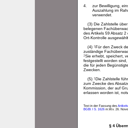
4.
zur Bewilligung, e
Auszahlung im Rah
verwendet.
(3) Die Zahlstelle üb
belegenen Fachüberwachu
des Artikels 59 Absatz 2
Ort-Kontrolle ausgewähl
(4)
1
Für den Zweck de
zuständige Fachüberwach
2
Sie erhebt, speichert, 
festgestellt worden sind
die für jeden Begünstig
Zwecken.
(5)
1
Die Zahlstelle füh
zum Zwecke des Absatze
Kommission, der auf Gru
erlassen worden ist, n
Text in der Fassung des
Artike
BGBl. I S. 1626
m.W.v. 26. Nov
§ 4 Überm