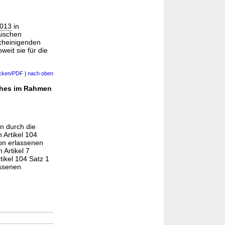
2013
in
äischen
scheinigenden
weit sie für die
cken/PDF
|
nach oben
ches im Rahmen
n durch die
 Artikel 104
on erlassenen
Artikel 7
ikel 104 Satz 1
ssenen