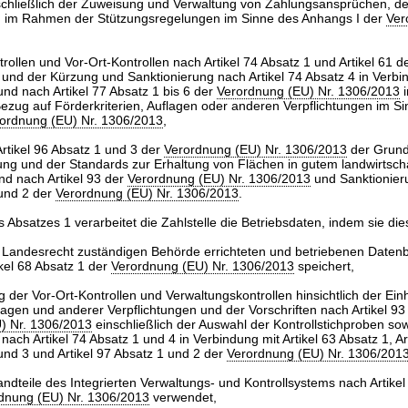
nschließlich der Zuweisung und Verwaltung von Zahlungsansprüchen, d
 im Rahmen der Stützungsregelungen im Sinne des Anhangs I der
Ver
rollen und Vor-Ort-Kontrollen nach Artikel 74 Absatz 1 und Artikel 61 d
und der Kürzung und Sanktionierung nach Artikel 74 Absatz 4 in Verbi
und nach Artikel 77 Absatz 1 bis 6 der
Verordnung (EU) Nr. 1306/2013
i
Bezug auf Förderkriterien, Auflagen oder anderen Verpflichtungen im Si
ordnung (EU) Nr. 1306/2013
,
Artikel 96 Absatz 1 und 3 der
Verordnung (EU) Nr. 1306/2013
der Grund
ung und der Standards zur Erhaltung von Flächen in gutem landwirtsch
nd nach Artikel 93 der
Verordnung (EU) Nr. 1306/2013
und Sanktionier
 und 2 der
Verordnung (EU) Nr. 1306/2013
.
 Absatzes 1 verarbeitet die Zahlstelle die Betriebsdaten, indem sie di
h Landesrecht zuständigen Behörde errichteten und betriebenen Daten
kel 68 Absatz 1 der
Verordnung (EU) Nr. 1306/2013
speichert,
g der Vor-Ort-Kontrollen und Verwaltungskontrollen hinsichtlich der Ein
flagen und anderer Verpflichtungen und der Vorschriften nach Artikel 93
) Nr. 1306/2013
einschließlich der Auswahl der Kontrollstichproben so
ach Artikel 74 Absatz 1 und 4 in Verbindung mit Artikel 63 Absatz 1, Art
 und 3 und Artikel 97 Absatz 1 und 2 der
Verordnung (EU) Nr. 1306/201
andteile des Integrierten Verwaltungs- und Kontrollsystems nach Artike
dnung (EU) Nr. 1306/2013
verwendet,