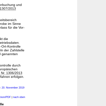
Verbuchung und
 1307/2013
eitsbereich
probe im Sinne
ass für die Vor-
kt die
etriebsdaten.
-Ort-Kontrolle
n der Zahlstelle
 3 genannten
ontrolle durch
uropäischen
 Nr. 1306/2013
fahren erfolgen.
. 20. November 2019
cken/PDF
|
nach oben
lle