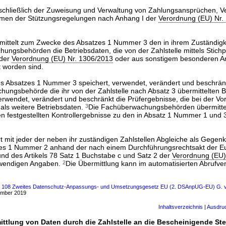
inschließlich der Zuweisung und Verwaltung von Zahlungsansprüchen, 
men der Stützungsregelungen nach Anhang I der
Verordnung (EU) Nr.
ermittelt zum Zwecke des Absatzes 1 Nummer 3 den in ihrem Zuständigk
ngsbehörden die Betriebsdaten, die von der Zahlstelle mittels Stich
 der
Verordnung (EU) Nr. 1306/2013
oder aus sonstigem besonderen Anl
t worden sind.
s Absatzes 1 Nummer 3 speichert, verwendet, verändert und beschrän
ungsbehörde die ihr von der Zahlstelle nach Absatz 3 übermittelten B
verwendet, verändert und beschränkt die Prüfergebnisse, die bei der Vor
, als weitere Betriebsdaten.
3
Die Fachüberwachungsbehörden übermittel
ten festgestellten Kontrollergebnisse zu den in Absatz 1 Nummer 1 und
rt mit jeder der neben ihr zuständigen Zahlstellen Abgleiche als Gegenk
s 1 Nummer 2 anhand der nach einem Durchführungsrechtsakt der E
nd des Artikels 78 Satz 1 Buchstabe c und Satz 2 der
Verordnung (EU)
otwendigen Angaben.
2
Die Übermittlung kann im automatisierten Abrufver
ls 108 Zweites Datenschutz-Anpassungs- und Umsetzungsgesetz EU (2. DSAnpUG-EU) G. v
ember 2019
Inhaltsverzeichnis
|
Ausdru
ittlung von Daten durch die Zahlstelle an die Bescheinigende Ste