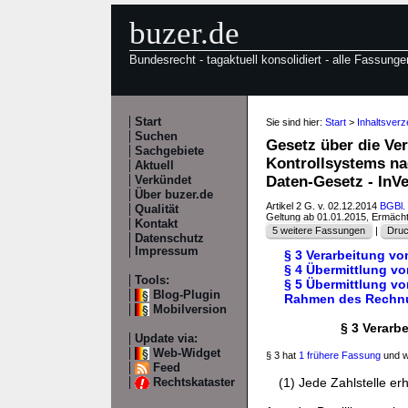
buzer.de
Bundesrecht - tagaktuell konsolidiert - alle Fassunge
Start
Sie sind hier:
Start
>
Inhaltsver
Suchen
Gesetz über die Ve
Sachgebiete
Kontrollsystems na
Aktuell
Daten-Gesetz - In
Verkündet
Über buzer.de
Artikel 2 G. v. 02.12.2014
BGBl. 
Qualität
Geltung ab 01.01.2015, Ermäch
Kontakt
5 weitere Fassungen
|
Druc
Datenschutz
Impressum
§ 3 Verarbeitung v
§ 4 Übermittlung vo
Tools:
§ 5 Übermittlung v
Blog-Plugin
Rahmen des Rechn
Mobilversion
§ 3 Verar
Update via:
Web-Widget
§ 3 hat
1 frühere Fassung
und w
Feed
(1) Jede Zahlstelle e
Rechtskataster