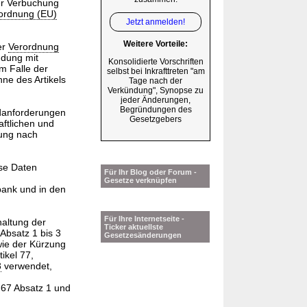
er Verbuchung
ordnung (EU)
Jetzt anmelden!
Weitere Vorteile:
er
Verordnung
ndung mit
Konsolidierte Vorschriften
m Falle der
selbst bei Inkrafttreten "am
nne des Artikels
Tage nach der
Verkündung", Synopse zu
jeder Änderungen,
Begründungen des
anforderungen
Gesetzgebers
aftlichen und
ung nach
ese Daten
Für Ihr Blog oder Forum -
Gesetze verknüpfen
bank und in den
Für Ihre Internetseite -
haltung der
Ticker aktuellste
 Absatz 1 bis 3
Gesetzesänderungen
wie der Kürzung
ikel 77,
3
verwendet,
l 67 Absatz 1 und