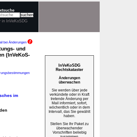
extsuche
r in InVeKoSDG
il bei Änderungen
tungs- und
en (InVeKoS-
InVeKoSDG
Rechtskataster
hrungsbestimmungen
Änderungen
überwachen
Sie werden über jede
verkündete oder in Kraft
usches im
tretende Änderung per
Mail informiert, sofort,
wöchentlich oder in dem
rden
Intervall, das Sie gewählt
haben.
Stellen Sie Ihr Paket zu
überwachender
Vorschriften beliebig
zusammen.