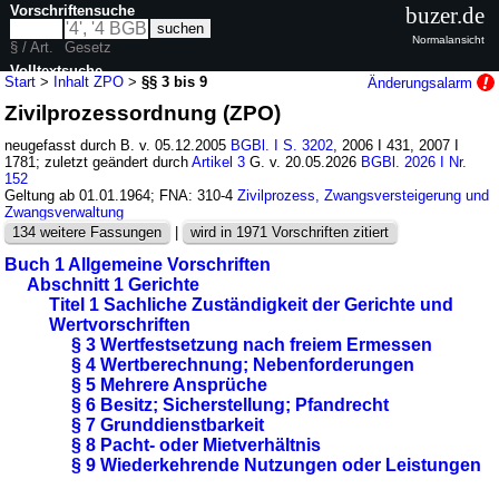
Vorschriftensuche
buzer.de
Normalansicht
§ / Art.
Gesetz
Volltextsuche
Start
>
Inhalt ZPO
>
§§ 3 bis 9
Änderungsalarm
Zivilprozessordnung (ZPO)
nur in ZPO
neugefasst durch B. v. 05.12.2005
BGBl. I S. 3202
, 2006 I 431, 2007 I
1781; zuletzt geändert durch
Artikel 3
G. v. 20.05.2026
BGBl. 2026 I Nr.
152
Geltung ab 01.01.1964; FNA: 310-4
Zivilprozess, Zwangsversteigerung und
Zwangsverwaltung
134 weitere Fassungen
|
wird in 1971 Vorschriften zitiert
Buch 1 Allgemeine Vorschriften
Abschnitt 1 Gerichte
Titel 1 Sachliche Zuständigkeit der Gerichte und
Wertvorschriften
§ 3 Wertfestsetzung nach freiem Ermessen
§ 4 Wertberechnung; Nebenforderungen
§ 5 Mehrere Ansprüche
§ 6 Besitz; Sicherstellung; Pfandrecht
§ 7 Grunddienstbarkeit
§ 8 Pacht- oder Mietverhältnis
§ 9 Wiederkehrende Nutzungen oder Leistungen