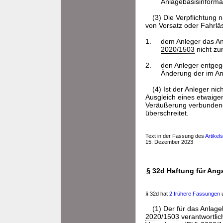
Anlagebasisinformat
(3) Die Verpflichtung
von Vorsatz oder Fahrläs
1.
dem Anleger das Anl
2020/1503
nicht zur
2.
den Anleger entgege
Änderung der im Anl
(4) Ist der Anleger n
Ausgleich eines etwaige
Veräußerung verbundene
überschreitet.
Text in der Fassung des
Artikel
15. Dezember 2023
§ 32d Haftung für Anga
§ 32d hat
2 frühere Fassungen
u
(1) Der für das Anlage
2020/1503
verantwortlic