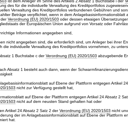
1503
ist dem Anleger im Sinne des Artikels 2 Absatz 1 Buchstabe i der
V
ng des für die individuelle Verwaltung des Kreditportfolios zugewiese
iduellen Verwaltung des Kreditportfolios verbundenen Gebühren und son
ahlter Beträge verpflichtet, wenn in dem Anlagebasisinformationsblatt
4 der
Verordnung (EU) 2020/1503
oder dessen etwaigen Übersetzungen
liedstaats der Europäischen Union aufgrund von Vorsatz oder Fahrläss
nrichtige Informationen angegeben sind,
nen nicht angegeben sind, die erforderlich sind, um Anleger bei ihrer E
ch die individuelle Verwaltung des Kreditportfolios vornehmen, zu unter
 Absatz 1 Buchstabe c der
Verordnung (EU) 2020/1503
abzugebende Erk
 nach Absatz 1 besteht auch dann, wenn der Schwarmfinanzierungsdiens
sigkeit
agebasisinformationsblatt auf Ebene der Plattform entgegen Artikel 24
020/1503
nicht zur Verfügung gestellt hat,
rmationsblatt auf Ebene der Plattform entgegen Artikel 24 Absatz 2 Sat
020/1503
nicht auf dem neusten Stand gehalten hat oder
n Artikel 24 Absatz 2 Satz 2 der
Verordnung (EU) 2020/1503
nicht unv
derung der im Anlagebasisinformationsblatt auf Ebene der Plattform e
iert hat.