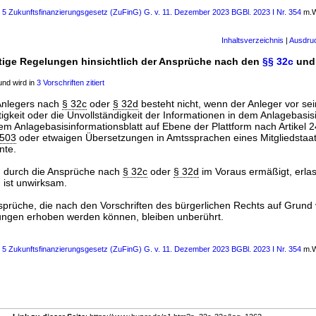
s 5 Zukunftsfinanzierungsgesetz (ZuFinG) G. v. 11. Dezember 2023 BGBl. 2023 I Nr. 354
m.W
Inhaltsverzeichnis
|
Ausdru
tige Regelungen hinsichtlich der Ansprüche nach den
§§ 32c
un
nd wird in
3 Vorschriften zitiert
 Anlegers nach
§ 32c
oder
§ 32d
besteht nicht, wenn der Anleger vor sei
igkeit oder die Unvollständigkeit der Informationen in dem Anlagebasis
dem Anlagebasisinformationsblatt auf Ebene der Plattform nach Artikel 2
1503
oder etwaigen Übersetzungen in Amtssprachen eines Mitgliedstaat
nte.
, durch die Ansprüche nach
§ 32c
oder
§ 32d
im Voraus ermäßigt, erla
 ist unwirksam.
prüche, die nach den Vorschriften des bürgerlichen Rechts auf Grund
ungen erhoben werden können, bleiben unberührt.
s 5 Zukunftsfinanzierungsgesetz (ZuFinG) G. v. 11. Dezember 2023 BGBl. 2023 I Nr. 354
m.W