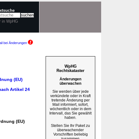
extsuche
r in WpHG
il bei Änderungen
WpHG
Rechtskataster
rdnung (EU)
Änderungen
überwachen
ach Artikel 24
Sie werden über jede
verkündete oder in Kraft
tretende Änderung per
Mail informiert, sofort,
wöchentlich oder in dem
Intervall, das Sie gewählt
haben.
ordnung (EU)
Stellen Sie Ihr Paket zu
überwachender
Vorschriften beliebig
zusammen.