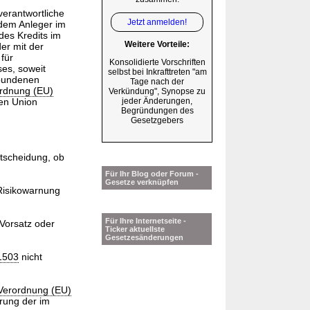
erantwortliche
Jetzt anmelden!
 dem Anleger im
es Kredits im
Weitere Vorteile:
er mit der
für
Konsolidierte Vorschriften
es, soweit
selbst bei Inkrafttreten "am
rbundenen
Tage nach der
rdnung (EU)
Verkündung", Synopse zu
en Union
jeder Änderungen,
Begründungen des
Gesetzgebers
ntscheidung, ob
Für Ihr Blog oder Forum -
Gesetze verknüpfen
isikowarnung
Für Ihre Internetseite -
 Vorsatz oder
Ticker aktuellste
Gesetzesänderungen
1503
nicht
Verordnung (EU)
rung der im