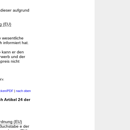
 dieser aufgrund
g (EU)
 wesentliche
 informiert hat.
o kann er den
rwerb und der
reis nicht
.v.
cken/PDF
|
nach oben
 Artikel 24 der
rdnung (EU)
 Buchstabe e der