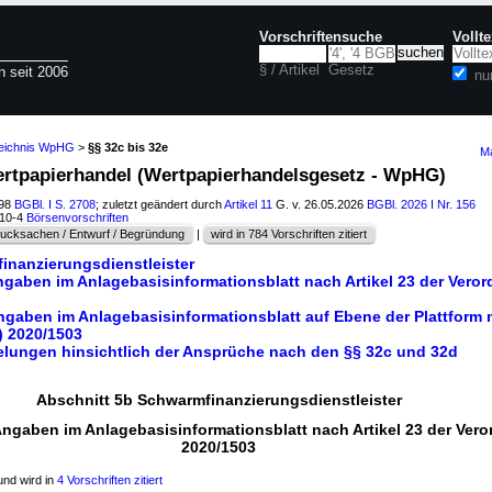
Vorschriftensuche
Vollt
§ / Artikel
Gesetz
n seit 2006
nu
zeichnis WpHG
>
§§ 32c bis 32e
Ma
rtpapierhandel (Wertpapierhandelsgesetz - WpHG)
998
BGBl. I S. 2708
; zuletzt geändert durch
Artikel 11
G. v. 26.05.2026
BGBl. 2026 I Nr. 156
110-4
Börsenvorschriften
ucksachen / Entwurf / Begründung
|
wird in 784 Vorschriften zitiert
inanzierungsdienstleister
ngaben im Anlagebasisinformationsblatt nach Artikel 23 der Vero
ngaben im Anlagebasisinformationsblatt auf Ebene der Plattform n
) 2020/1503
elungen hinsichtlich der Ansprüche nach den §§ 32c und 32d
Abschnitt 5b Schwarmfinanzierungsdienstleister
Angaben im Anlagebasisinformationsblatt nach Artikel 23 der Ver
2020/1503
nd wird in
4 Vorschriften zitiert