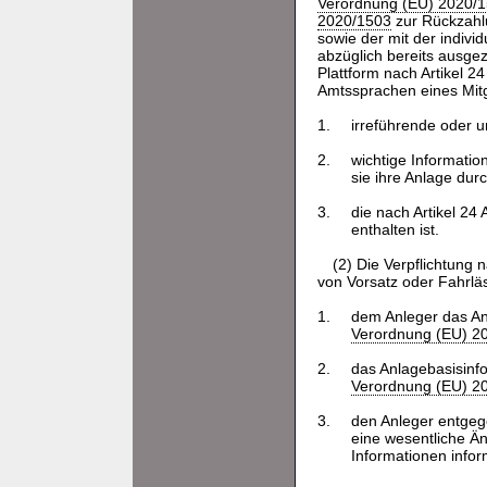
Verordnung (EU) 2020/
2020/1503
zur Rückzahlu
sowie der mit der indiv
abzüglich bereits ausgez
Plattform nach Artikel 2
Amtssprachen eines Mitg
1.
irreführende oder u
2.
wichtige Informatio
sie ihre Anlage dur
3.
die nach Artikel 24
enthalten ist.
(2) Die Verpflichtung
von Vorsatz oder Fahrläs
1.
dem Anleger das Anl
Verordnung (EU) 2
2.
das Anlagebasisinfo
Verordnung (EU) 2
3.
den Anleger entgege
eine wesentliche Än
Informationen inform