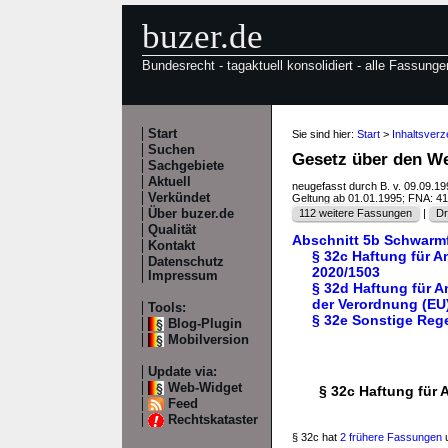
buzer.de
Bundesrecht - tagaktuell konsolidiert - alle Fassunge
Start
Sie sind hier:
Start
>
Inhaltsver
Suchen
Gesetz über den We
Sachgebiete
Aktuell
neugefasst durch B. v. 09.09.1
Verkündet
Geltung ab 01.01.1995; FNA: 4
Über buzer.de
112 weitere Fassungen
|
Dr
Qualität
Abschnitt 5b Schwarmf
Kontakt
§ 32c Haftung für A
Datenschutz
2020/1503
Impressum
§ 32d Haftung für A
der Verordnung (EU
Tools:
§ 32e Sonstige Reg
Blog-Plugin
Mobilversion
Update via:
Web-Widget
§ 32c Haftung für 
Feed
Rechtskataster
§ 32c hat
2 frühere Fassungen
u