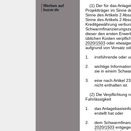
(1) Der für das Anlage
Werben auf
buzer.de
Projektträger im Sinne d
Sinne des Artikels 2 Abs
Sinne des Artikels 2 Ab
Kreditgewährung verbun
Schwarmfinanzierungszw
dieser den ersten Erwer
üblichen Kosten verpflic
2020/1503
oder etwaige
aufgrund von Vorsatz ode
1.
irreführende oder u
2.
wichtige Informatio
sie in einem Schwar
3.
eine nach Artikel 2
nicht enthalten ist.
(2) Die Verpflichtung
Fahrlässigkeit
1.
das Anlagebasisinfo
erstellt hat oder
2.
dem Schwarmfinanzi
2020/1503
entgegen