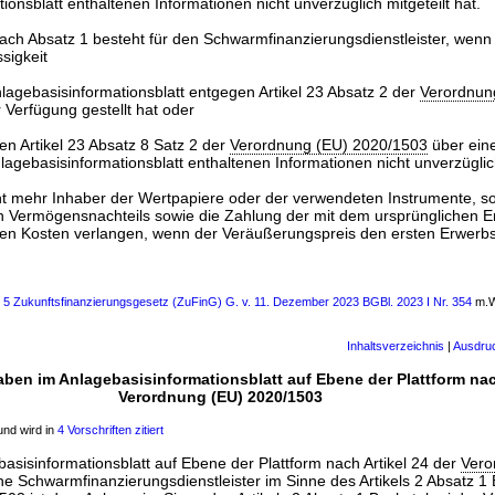
ionsblatt enthaltenen Informationen nicht unverzüglich mitgeteilt hat.
 nach Absatz 1 besteht für den Schwarmfinanzierungsdienstleister, wenn
sigkeit
agebasisinformationsblatt entgegen Artikel 23 Absatz 2 der
Verordnun
 Verfügung gestellt hat oder
n Artikel 23 Absatz 8 Satz 2 der
Verordnung (EU) 2020/1503
über eine
agebasisinformationsblatt enthaltenen Informationen nicht unverzüglich
icht mehr Inhaber der Wertpapiere oder der verwendeten Instrumente, s
n Vermögensnachteils sowie die Zahlung der mit dem ursprünglichen E
n Kosten verlangen, wenn der Veräußerungspreis den ersten Erwerbsp
s 5 Zukunftsfinanzierungsgesetz (ZuFinG) G. v. 11. Dezember 2023 BGBl. 2023 I Nr. 354
m.W
Inhaltsverzeichnis
|
Ausdru
ben im Anlagebasisinformationsblatt auf Ebene der Plattform nach
Verordnung (EU) 2020/1503
nd wird in
4 Vorschriften zitiert
basisinformationsblatt auf Ebene der Plattform nach Artikel 24 der
Vero
he Schwarmfinanzierungsdienstleister im Sinne des Artikels 2 Absatz 1