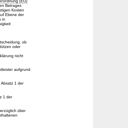
erordnung (EU)
nen Betrages
stigen Kosten
 auf Ebene der
 in
igkeit
ntscheidung, ob
stützen oder
lärung nicht
tleister aufgrund
 Absatz 1 der
z 1 der
erzüglich über
nthaltenen