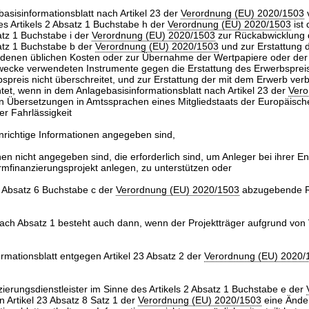
basisinformationsblatt nach Artikel 23 der
Verordnung (EU) 2020/1503
v
es Artikels 2 Absatz 1 Buchstabe h der
Verordnung (EU) 2020/1503
ist
atz 1 Buchstabe i der
Verordnung (EU) 2020/1503
zur Rückabwicklung d
satz 1 Buchstabe b der
Verordnung (EU) 2020/1503
und zur Erstattung d
denen üblichen Kosten oder zur Übernahme der Wertpapiere oder der 
ecke verwendeten Instrumente gegen die Erstattung des Erwerbspreis
bspreis nicht überschreitet, und zur Erstattung der mit dem Erwerb ve
htet, wenn in dem Anlagebasisinformationsblatt nach Artikel 23 der
Vero
n Übersetzungen in Amtssprachen eines Mitgliedstaats der Europäisch
r Fahrlässigkeit
nrichtige Informationen angegeben sind,
nen nicht angegeben sind, die erforderlich sind, um Anleger bei ihrer E
mfinanzierungsprojekt anlegen, zu unterstützen oder
3 Absatz 6 Buchstabe c der
Verordnung (EU) 2020/1503
abzugebende R
 nach Absatz 1 besteht auch dann, wenn der Projektträger aufgrund von
rmationsblatt entgegen Artikel 23 Absatz 2 der
Verordnung (EU) 2020/
erungsdienstleister im Sinne des Artikels 2 Absatz 1 Buchstabe e der
 Artikel 23 Absatz 8 Satz 1 der
Verordnung (EU) 2020/1503
eine Ände