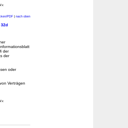
.v.
cken/PDF
|
nach oben
d
32d
ner
informationsblatt
4 der
s der
ssen oder
 von Verträgen
.v.