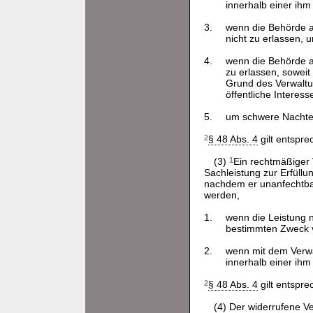
innerhalb einer ihm 
3.
wenn die Behörde a
nicht zu erlassen, 
4.
wenn die Behörde au
zu erlassen, sowei
Grund des Verwaltu
öffentliche Interes
5.
um schwere Nachtei
2
§ 48 Abs. 4
gilt entspre
(3)
1
Ein rechtmäßiger 
Sachleistung zur Erfüll
nachdem er unanfechtbar
werden,
1.
wenn die Leistung n
bestimmten Zweck 
2.
wenn mit dem Verwal
innerhalb einer ihm 
2
§ 48 Abs. 4
gilt entspre
(4) Der widerrufene 