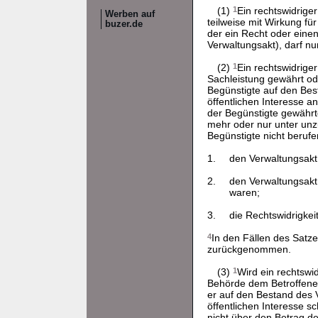
(1)
1
Ein rechtswidrige
Werben auf
teilweise mit Wirkung f
buzer.de
der ein Recht oder einen
Verwaltungsakt), darf n
(2)
1
Ein rechtswidrige
Sachleistung gewährt od
Begünstigte auf den Bes
öffentlichen Interesse 
der Begünstigte gewährte
mehr oder nur unter un
Begünstigte nicht berufe
1.
den Verwaltungsakt
2.
den Verwaltungsakt 
waren;
3.
die Rechtswidrigkei
4
In den Fällen des Satze
zurückgenommen.
(3)
1
Wird ein rechtswi
Behörde dem Betroffenen
er auf den Bestand des 
öffentlichen Interesse sc
nicht über den Betrag d