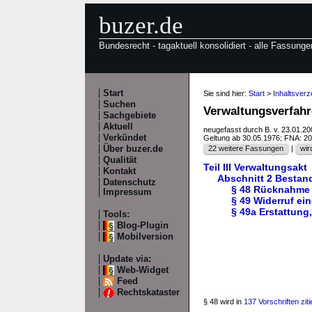
buzer.de
Bundesrecht - tagaktuell konsolidiert - alle Fassunge
Start
Sie sind hier:
Start
>
Inhaltsver
Suchen
Verwaltungsverfah
Sachgebiete
Aktuell
neugefasst durch B. v. 23.01.2
Verkündet
Geltung ab 30.05.1976; FNA: 2
Über buzer.de
22 weitere Fassungen
|
wir
Qualität
Teil III Verwaltungsakt
Kontakt
Abschnitt 2 Bestan
Datenschutz
§ 48 Rücknahme 
Impressum
§ 49 Widerruf ei
§ 49a Erstattung
Tools:
Blog-Plugin
Mobilversion
Update via:
Web-Widget
Feed
Rechtskataster
§ 48 wird in
137 Vorschriften ziti