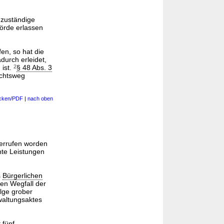
zuständige
örde erlassen
en, so hat die
durch erleidet,
 ist.
2
§ 48 Abs. 3
echtsweg
cken/PDF
|
nach oben
derrufen worden
hte Leistungen
s
Bürgerlichen
en Wegfall der
olge grober
waltungsaktes
 fünf