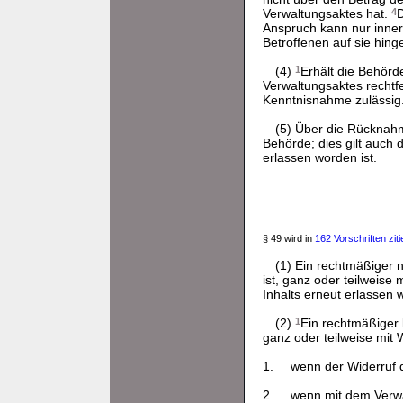
Verwaltungsaktes hat.
4
D
Anspruch kann nur inner
Betroffenen auf sie hing
(4)
1
Erhält die Behörd
Verwaltungsaktes rechtfe
Kenntnisnahme zulässig
(5) Über die Rücknah
Behörde; dies gilt auc
erlassen worden ist.
§ 49 wird in
162 Vorschriften ziti
(1) Ein rechtmäßiger
ist, ganz oder teilweise
Inhalts erneut erlassen
(2)
1
Ein rechtmäßiger 
ganz oder teilweise mit 
1.
wenn der Widerruf d
2.
wenn mit dem Verwal