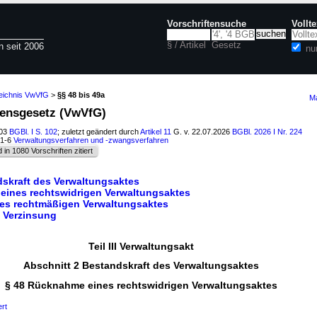
Vorschriftensuche
Vollt
§ / Artikel
Gesetz
n seit 2006
nu
zeichnis VwVfG
>
§§ 48 bis 49a
Ma
rensgesetz (VwVfG)
003
BGBl. I S. 102
; zuletzt geändert durch
Artikel 11
G. v. 22.07.2026
BGBl. 2026 I Nr. 224
01-6
Verwaltungsverfahren und -zwangsverfahren
d in 1080 Vorschriften zitiert
dskraft des Verwaltungsaktes
eines rechtswidrigen Verwaltungsaktes
nes rechtmäßigen Verwaltungsaktes
, Verzinsung
Teil III Verwaltungsakt
Abschnitt 2 Bestandskraft des Verwaltungsaktes
§ 48 Rücknahme eines rechtswidrigen Verwaltungsaktes
ert