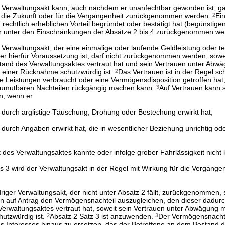
r Verwaltungsakt kann, auch nachdem er unanfechtbar geworden ist, g
ür die Zukunft oder für die Vergangenheit zurückgenommen werden.
2
Ei
 rechtlich erheblichen Vorteil begründet oder bestätigt hat (begünstige
ur unter den Einschränkungen der Absätze 2 bis 4 zurückgenommen we
r Verwaltungsakt, der eine einmalige oder laufende Geldleistung oder te
er hierfür Voraussetzung ist, darf nicht zurückgenommen werden, sowe
tand des Verwaltungsaktes vertraut hat und sein Vertrauen unter Abw
an einer Rücknahme schutzwürdig ist.
2
Das Vertrauen ist in der Regel s
 Leistungen verbraucht oder eine Vermögensdisposition getroffen hat, 
zumutbaren Nachteilen rückgängig machen kann.
3
Auf Vertrauen kann s
n, wenn er
 durch arglistige Täuschung, Drohung oder Bestechung erwirkt hat;
durch Angaben erwirkt hat, die in wesentlicher Beziehung unrichtig ode
t des Verwaltungsaktes kannte oder infolge grober Fahrlässigkeit nicht 
s 3 wird der Verwaltungsakt in der Regel mit Wirkung für die Vergange
driger Verwaltungsakt, der nicht unter Absatz 2 fällt, zurückgenommen, 
 auf Antrag den Vermögensnachteil auszugleichen, den dieser dadurch
Verwaltungsaktes vertraut hat, soweit sein Vertrauen unter Abwägung 
hutzwürdig ist.
2
Absatz 2 Satz 3 ist anzuwenden.
3
Der Vermögensnachtei
es Interesses hinaus zu ersetzen, das der Betroffene an dem Bestand 