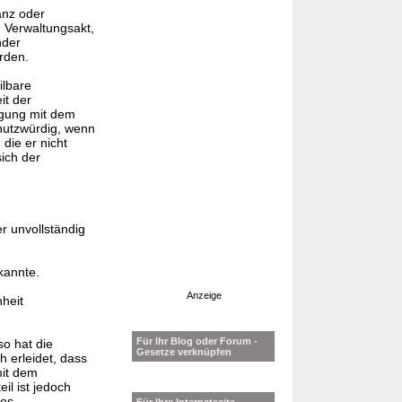
anz oder
n Verwaltungsakt,
nder
rden.
ilbare
it der
ägung mit dem
chutzwürdig, wenn
die er nicht
ich der
r unvollständig
kannte.
Anzeige
nheit
Für Ihr Blog oder Forum -
so hat die
Gesetze verknüpfen
 erleidet, dass
mit dem
l ist jedoch
des