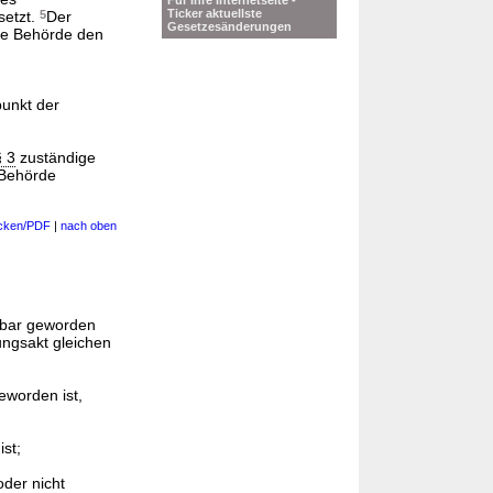
Für Ihre Internetseite -
Ticker aktuellste
setzt.
5
Der
Gesetzesänderungen
die Behörde den
punkt der
§ 3
zuständige
 Behörde
cken/PDF
|
nach oben
tbar geworden
ungsakt gleichen
eworden ist,
st;
oder nicht