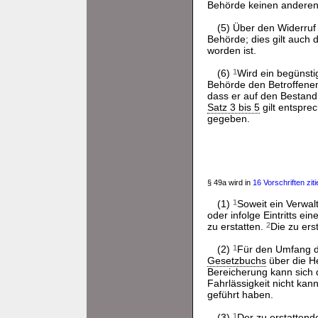
Behörde keinen anderen
(5) Über den Widerruf
Behörde; dies gilt auch
worden ist.
(6)
1
Wird ein begünsti
Behörde den Betroffenen
dass er auf den Bestand 
Satz 3 bis 5
gilt entspre
gegeben.
§ 49a wird in
16 Vorschriften ziti
(1)
1
Soweit ein Verwa
oder infolge Eintritts e
zu erstatten.
2
Die zu ers
(2)
1
Für den Umfang de
Gesetzbuchs
über die H
Bereicherung kann sich d
Fahrlässigkeit nicht ka
geführt haben.
(3)
1
Der zu erstattend