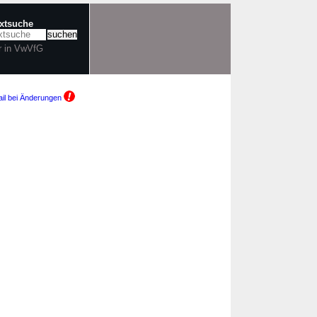
extsuche
r in VwVfG
il bei Änderungen