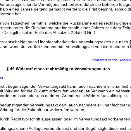
er auszugleichende Vermögensnachteil wird durch die Behörde festge
halb eines Jahres geltend gemacht werden; die Frist beginnt, sobald 
ewiesen hat.
e von Tatsachen Kenntnis, welche die Rücknahme eines rechtswidrigen
rtigen, so ist die Rücknahme nur innerhalb eines Jahres seit dem Zeit
.
2
Dies gilt nicht im Falle des Absatzes 2 Satz 3 Nr. 1.
me entscheidet nach Unanfechtbarkeit des Verwaltungsaktes die nach
h dann, wenn der zurückzunehmende Verwaltungsakt von einer anderen
Inhaltsverzeichnis
|
Ausdru
§ 49 Widerruf eines rechtmäßigen Verwaltungsaktes
ert
 nicht begünstigender Verwaltungsakt kann, auch nachdem er unanfech
 mit Wirkung für die Zukunft widerrufen werden, außer wenn ein Verwalt
 werden müsste oder aus anderen Gründen ein Widerruf unzulässig ist.
begünstigender Verwaltungsakt darf, auch nachdem er unanfechtbar g
Wirkung für die Zukunft nur widerrufen werden,
urch Rechtsvorschrift zugelassen oder im Verwaltungsakt vorbehalten i
tungsakt eine Auflage verbunden ist und der Begünstigte diese nicht 