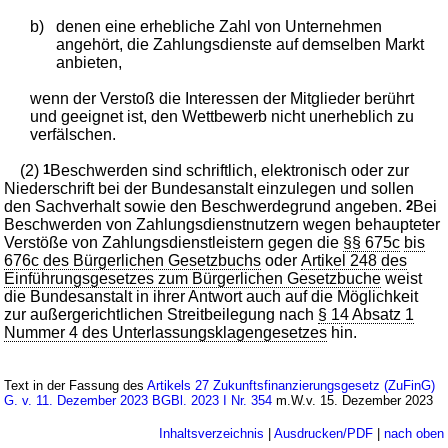
b)
denen eine erhebliche Zahl von Unternehmen
angehört, die Zahlungsdienste auf demselben Markt
anbieten,
wenn der Verstoß die Interessen der Mitglieder berührt
und geeignet ist, den Wettbewerb nicht unerheblich zu
verfälschen.
(2)
1
Beschwerden sind schriftlich, elektronisch oder zur
Niederschrift bei der Bundesanstalt einzulegen und sollen
den Sachverhalt sowie den Beschwerdegrund angeben.
2
Bei
Beschwerden von Zahlungsdienstnutzern wegen behaupteter
Verstöße von Zahlungsdienstleistern gegen die
§§ 675c
bis
676c des Bürgerlichen Gesetzbuchs
oder
Artikel 248 des
Einführungsgesetzes zum Bürgerlichen Gesetzbuche
weist
die Bundesanstalt in ihrer Antwort auch auf die Möglichkeit
zur außergerichtlichen Streitbeilegung nach
§ 14 Absatz 1
Nummer 4 des Unterlassungsklagengesetzes
hin.
Text in der Fassung des
Artikels 27 Zukunftsfinanzierungsgesetz (ZuFinG)
G. v. 11. Dezember 2023 BGBl. 2023 I Nr. 354
m.W.v. 15. Dezember 2023
Inhaltsverzeichnis
|
Ausdrucken/PDF
|
nach oben