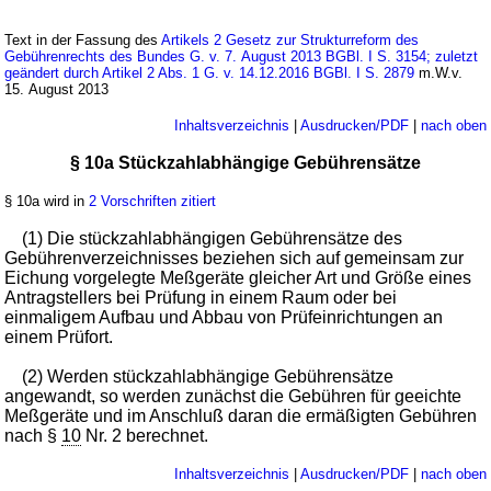
Text in der Fassung des
Artikels 2 Gesetz zur Strukturreform des
Gebührenrechts des Bundes G. v. 7. August 2013 BGBl. I S. 3154; zuletzt
geändert durch Artikel 2 Abs. 1 G. v. 14.12.2016 BGBl. I S. 2879
m.W.v.
15. August 2013
Inhaltsverzeichnis
|
Ausdrucken/PDF
|
nach oben
§ 10a Stückzahlabhängige Gebührensätze
§ 10a wird in
2 Vorschriften zitiert
(1) Die stückzahlabhängigen Gebührensätze des
Gebührenverzeichnisses beziehen sich auf gemeinsam zur
Eichung vorgelegte Meßgeräte gleicher Art und Größe eines
Antragstellers bei Prüfung in einem Raum oder bei
einmaligem Aufbau und Abbau von Prüfeinrichtungen an
einem Prüfort.
(2) Werden stückzahlabhängige Gebührensätze
angewandt, so werden zunächst die Gebühren für geeichte
Meßgeräte und im Anschluß daran die ermäßigten Gebühren
nach §
10
Nr. 2 berechnet.
Inhaltsverzeichnis
|
Ausdrucken/PDF
|
nach oben