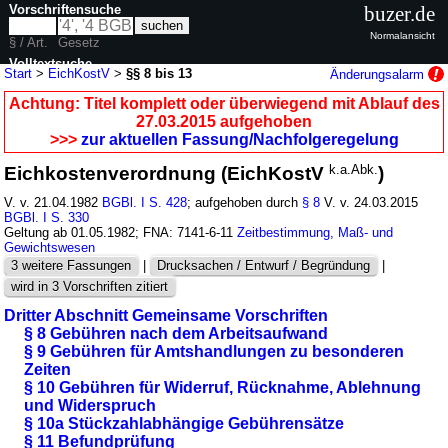
Vorschriftensuche
buzer.de
Normalansicht
§ / Art.
Gesetz
Volltextsuche
Start
>
EichKostV
>
§§ 8 bis 13
Änderungsalarm
nur in EichKostV
Achtung: Titel komplett oder überwiegend mit Ablauf des
27.03.2015 aufgehoben
>>>
zur aktuellen Fassung/Nachfolgeregelung
Eichkostenverordnung (EichKostV
k.a.Abk.
)
V. v. 21.04.1982
BGBl. I S. 428
; aufgehoben durch
§ 8
V. v. 24.03.2015
BGBl. I S. 330
Geltung ab 01.05.1982; FNA: 7141-6-11
Zeitbestimmung, Maß- und
Gewichtswesen
3 weitere Fassungen
|
Drucksachen / Entwurf / Begründung
|
wird in 3 Vorschriften zitiert
Dritter Abschnitt Gemeinsame Vorschriften
§ 8 Gebühren nach dem Arbeitsaufwand
§ 9 Gebühren für Amtshandlungen zu besonderen
Zeiten
§ 10 Gebühren für Widerruf, Rücknahme, Ablehnung
und Widerspruch
§ 10a Stückzahlabhängige Gebührensätze
§ 11 Befundprüfung