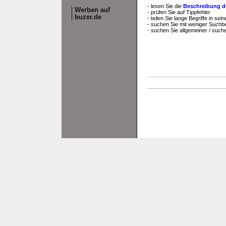
- lesen Sie die
Beschreibung d
Werben auf
- prüfen Sie auf Tippfehler
buzer.de
- teilen Sie lange Begriffe in s
- suchen Sie mit weniger Suchbe
- suchen Sie allgemeiner / suc