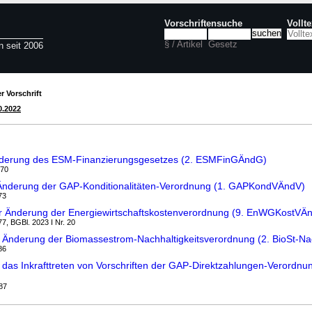
Vorschriftensuche
Vollt
§ / Artikel
Gesetz
n seit 2006
r Vorschrift
0.2022
nderung des ESM-Finanzierungsgesetzes (2. ESMFinGÄndG)
270
 Änderung der GAP-Konditionalitäten-Verordnung (1. GAPKondVÄndV)
73
r Änderung der Energiewirtschaftskostenverordnung (9. EnWGKostVÄ
77, BGBl. 2023 I Nr. 20
 Änderung der Biomassestrom-Nachhaltigkeitsverordnung (2. BioSt-N
86
as Inkrafttreten von Vorschriften der GAP-Direktzahlungen-Verordnu
287