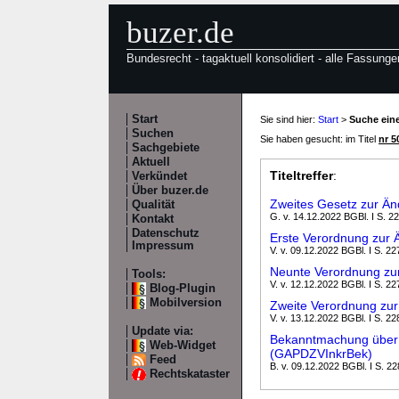
buzer.de
Bundesrecht - tagaktuell konsolidiert - alle Fassunge
Start
Sie sind hier:
Start
>
Suche eine
Suchen
Sie haben gesucht: im Titel
nr 5
Sachgebiete
Aktuell
Titeltreffer
:
Verkündet
Über buzer.de
Zweites Gesetz zur Ä
Qualität
G. v. 14.12.2022 BGBl. I S. 2
Kontakt
Datenschutz
Erste Verordnung zur
Impressum
V. v. 09.12.2022 BGBl. I S. 22
Neunte Verordnung zu
Tools:
V. v. 12.12.2022 BGBl. I S. 22
Blog-Plugin
Mobilversion
Zweite Verordnung zur
V. v. 13.12.2022 BGBl. I S. 22
Update via:
Bekanntmachung über d
Web-Widget
(GAPDZVInkrBek)
Feed
B. v. 09.12.2022 BGBl. I S. 2
Rechtskataster