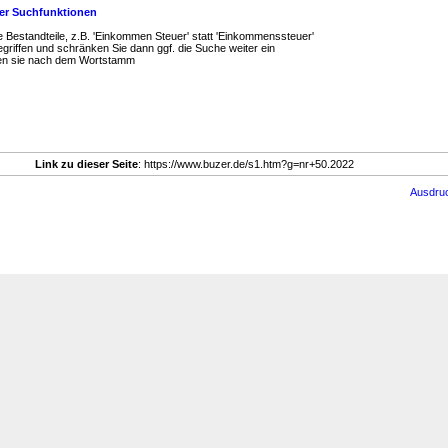
er Suchfunktionen
eine Bestandteile, z.B. 'Einkommen Steuer' statt 'Einkommenssteuer'
griffen und schränken Sie dann ggf. die Suche weiter ein
hen sie nach dem Wortstamm
Link zu dieser Seite
: https://www.buzer.de/s1.htm?g=nr+50.2022
Ausdru