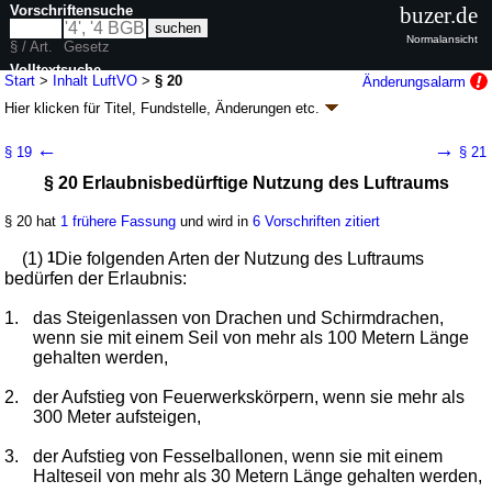
Vorschriftensuche
buzer.de
Normalansicht
§ / Art.
Gesetz
Volltextsuche
Start
>
Inhalt LuftVO
>
§ 20
Änderungsalarm
Hier klicken für
Titel, Fundstelle, Änderungen
etc.
nur in LuftVO
§ 20 - Luftverkehrs-Ordnung (LuftVO)
←
→
§ 19
§ 21
Artikel 1 V. v. 29.10.2015
BGBl. I S. 1894
(
Nr. 43
); zuletzt geändert durch
§ 20 Erlaubnisbedürftige Nutzung des Luftraums
Artikel 28
G. v. 18.12.2025
BGBl. 2025 I Nr. 347
Geltung ab 06.11.2015; FNA: 96-1-53
Luftverkehr
§ 20 hat
1 frühere Fassung
und wird in
6 Vorschriften zitiert
9 weitere Fassungen
|
Drucksachen / Entwurf / Begründung
|
wird in 202 Vorschriften zitiert
(1)
1
Die folgenden Arten der Nutzung des Luftraums
Abschnitt 5 Nutzung des Luftraums
bedürfen der Erlaubnis:
1.
das Steigenlassen von Drachen und Schirmdrachen,
wenn sie mit einem Seil von mehr als 100 Metern Länge
gehalten werden,
2.
der Aufstieg von Feuerwerkskörpern, wenn sie mehr als
300 Meter aufsteigen,
3.
der Aufstieg von Fesselballonen, wenn sie mit einem
Halteseil von mehr als 30 Metern Länge gehalten werden,