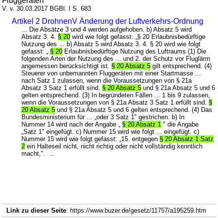
Fluggeräten
V. v. 30.03.2017 BGBl. I S. 683
Artikel 2 DrohnenV Änderung der Luftverkehrs-Ordnung
... Die Absätze 3 und 4 werden aufgehoben. b) Absatz 5 wird
Absatz 3. 4.
§ 20
wird wie folgt gefasst: „§ 20 Erlaubnisbedürftige
Nutzung des ... b) Absatz 5 wird Absatz 3. 4. § 20 wird wie folgt
gefasst: „
§ 20
Erlaubnisbedürftige Nutzung des Luftraums (1) Die
folgenden Arten der Nutzung des ... und 2. der Schutz vor Fluglärm
angemessen berücksichtigt ist.
§ 20 Absatz 5
gilt entsprechend. (4)
Steuerer von unbemannten Fluggeräten mit einer Startmasse ...
nach Satz 1 zulassen, wenn die Voraussetzungen von § 21a
Absatz 3 Satz 1 erfüllt sind.
§ 20 Absatz 5
und § 21a Absatz 5 und 6
gelten entsprechend. (3) In begründeten Fällen ... 1 bis 9 zulassen,
wenn die Voraussetzungen von § 21a Absatz 3 Satz 1 erfüllt sind.
§
20 Absatz 5
und § 21a Absatz 5 und 6 gelten entsprechend. (4) Das
Bundesministerium für ... „oder 3 Satz 1" gestrichen. b) In
Nummer 14 wird nach der Angabe „
§ 20 Absatz 1
" die Angabe
„Satz 1" eingefügt. c) Nummer 15 wird wie folgt ... eingefügt. c)
Nummer 15 wird wie folgt gefasst: „15. entgegen
§ 20 Absatz 1 Satz
2
ein Halteseil nicht, nicht richtig oder nicht vollständig kenntlich
macht,". ...
Link zu dieser Seite
: https://www.buzer.de/gesetz/11757/a195259.htm