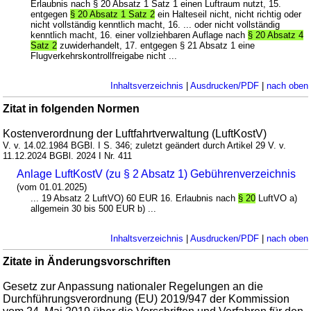
Erlaubnis nach § 20 Absatz 1 Satz 1 einen Luftraum nutzt, 15.
entgegen
§ 20 Absatz 1 Satz 2
ein Halteseil nicht, nicht richtig oder
nicht vollständig kenntlich macht, 16. ... oder nicht vollständig
kenntlich macht, 16. einer vollziehbaren Auflage nach
§ 20 Absatz 4
Satz 2
zuwiderhandelt, 17. entgegen § 21 Absatz 1 eine
Flugverkehrskontrollfreigabe nicht ...
Inhaltsverzeichnis
|
Ausdrucken/PDF
|
nach oben
Zitat in folgenden Normen
Kostenverordnung der Luftfahrtverwaltung (LuftKostV)
V. v. 14.02.1984 BGBl. I S. 346; zuletzt geändert durch Artikel 29 V. v.
11.12.2024 BGBl. 2024 I Nr. 411
Anlage LuftKostV (zu § 2 Absatz 1) Gebührenverzeichnis
(vom 01.01.2025)
... 19 Absatz 2 LuftVO) 60 EUR 16. Erlaubnis nach
§ 20
LuftVO a)
allgemein 30 bis 500 EUR b) ...
Inhaltsverzeichnis
|
Ausdrucken/PDF
|
nach oben
Zitate in Änderungsvorschriften
Gesetz zur Anpassung nationaler Regelungen an die
Durchführungsverordnung (EU) 2019/947 der Kommission