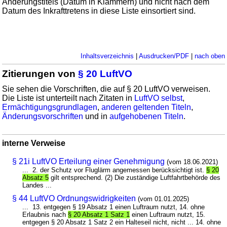
Änderungstitels (Datum in Klammern) und nicht nach dem
Datum des Inkrafttretens in diese Liste einsortiert sind.
Inhaltsverzeichnis
|
Ausdrucken/PDF
|
nach oben
Zitierungen von
§ 20 LuftVO
Sie sehen die Vorschriften, die auf § 20 LuftVO verweisen.
Die Liste ist unterteilt nach Zitaten in
LuftVO selbst
,
Ermächtigungsgrundlagen
,
anderen geltenden Titeln
,
Änderungsvorschriften
und in
aufgehobenen Titeln
.
interne Verweise
§ 21i LuftVO Erteilung einer Genehmigung
(vom 18.06.2021)
... 2. der Schutz vor Fluglärm angemessen berücksichtigt ist.
§ 20
Absatz 5
gilt entsprechend. (2) Die zuständige Luftfahrtbehörde des
Landes ...
§ 44 LuftVO Ordnungswidrigkeiten
(vom 01.01.2025)
... 13. entgegen § 19 Absatz 1 einen Luftraum nutzt, 14. ohne
Erlaubnis nach
§ 20 Absatz 1 Satz 1
einen Luftraum nutzt, 15.
entgegen § 20 Absatz 1 Satz 2 ein Halteseil nicht, nicht ... 14. ohne