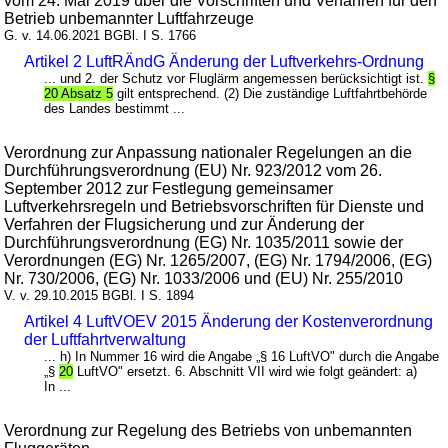
vom 24. Mai 2019 über die Vorschriften und Verfahren für den
Betrieb unbemannter Luftfahrzeuge
G. v. 14.06.2021 BGBl. I S. 1766
Artikel 2 LuftRÄndG Änderung der Luftverkehrs-Ordnung
... und 2. der Schutz vor Fluglärm angemessen berücksichtigt ist.
§
20 Absatz 5
gilt entsprechend. (2) Die zuständige Luftfahrtbehörde
des Landes bestimmt ...
Verordnung zur Anpassung nationaler Regelungen an die
Durchführungsverordnung (EU) Nr. 923/2012 vom 26.
September 2012 zur Festlegung gemeinsamer
Luftverkehrsregeln und Betriebsvorschriften für Dienste und
Verfahren der Flugsicherung und zur Änderung der
Durchführungsverordnung (EG) Nr. 1035/2011 sowie der
Verordnungen (EG) Nr. 1265/2007, (EG) Nr. 1794/2006, (EG)
Nr. 730/2006, (EG) Nr. 1033/2006 und (EU) Nr. 255/2010
V. v. 29.10.2015 BGBl. I S. 1894
Artikel 4 LuftVOEV 2015 Änderung der Kostenverordnung
der Luftfahrtverwaltung
... h) In Nummer 16 wird die Angabe „§ 16 LuftVO" durch die Angabe
„§
20
LuftVO" ersetzt. 6. Abschnitt VII wird wie folgt geändert: a)
In ...
Verordnung zur Regelung des Betriebs von unbemannten