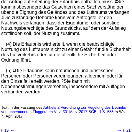
der Antrag auf Erteilung der Erlaubnis enthalten muss.
2
Sie
kann insbesondere das Gutachten eines Sachverständigen
über die Eignung des Geländes und des Luftraums verlangen.
3
Die zuständige Behörde kann vom Antragsteller den
Nachweis verlangen, dass der Eigentümer oder sonstige
Nutzungsberechtigte des Grundstücks, auf dem der Aufstieg
stattfinden soll, der Nutzung zustimmt.
(4) Die Erlaubnis wird erteilt, wenn die beabsichtigte
Nutzung des Luftraums nicht zu einer Gefahr für die Sicherheit
des Luftverkehrs oder für die öffentliche Sicherheit oder
Ordnung führt.
(5)
1
Die Erlaubnis kann natürlichen und juristischen
Personen oder Personenvereinigungen allgemein oder für
den Einzelfall erteilt werden.
2
Sie kann mit
Nebenbestimmungen versehen, insbesondere mit Auflagen
verbunden werden.
Text in der Fassung des
Artikels 2 Verordnung zur Regelung des Betriebs
von unbemannten Fluggeräten V. v. 30. März 2017 BGBl. I S. 683
m.W.v.
7. April 2017
←
→
§ 19
§ 21