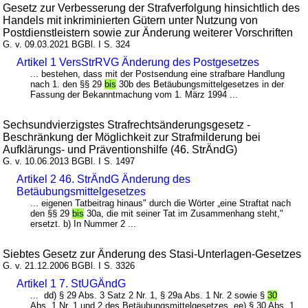
Gesetz zur Verbesserung der Strafverfolgung hinsichtlich des
Handels mit inkriminierten Gütern unter Nutzung von
Postdienstleistern sowie zur Änderung weiterer Vorschriften
G. v. 09.03.2021 BGBl. I S. 324
Artikel 1 VersStrRVG Änderung des Postgesetzes
... bestehen, dass mit der Postsendung eine strafbare Handlung
nach 1. den §§ 29
bis
30b des Betäubungsmittelgesetzes in der
Fassung der Bekanntmachung vom 1. März 1994 ...
Sechsundvierzigstes Strafrechtsänderungsgesetz -
Beschränkung der Möglichkeit zur Strafmilderung bei
Aufklärungs- und Präventionshilfe (46. StrÄndG)
G. v. 10.06.2013 BGBl. I S. 1497
Artikel 2 46. StrÄndG Änderung des
Betäubungsmittelgesetzes
... eigenen Tatbeitrag hinaus" durch die Wörter „eine Straftat nach
den §§ 29
bis
30a, die mit seiner Tat im Zusammenhang steht,"
ersetzt. b) In Nummer 2 ...
Siebtes Gesetz zur Änderung des Stasi-Unterlagen-Gesetzes
G. v. 21.12.2006 BGBl. I S. 3326
Artikel 1 7. StUGÄndG
... dd) § 29 Abs. 3 Satz 2 Nr. 1, § 29a Abs. 1 Nr. 2 sowie §
30
Abs. 1 Nr. 1 und 2 des Betäubungsmittelgesetzes, ee) § 30 Abs. 1