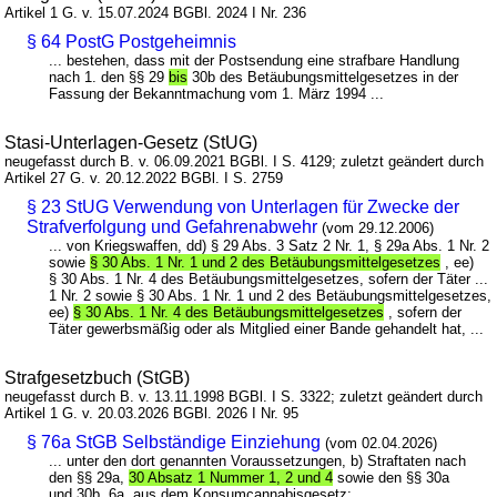
Artikel 1 G. v. 15.07.2024 BGBl. 2024 I Nr. 236
§ 64 PostG Postgeheimnis
... bestehen, dass mit der Postsendung eine strafbare Handlung
nach 1. den §§ 29
bis
30b des Betäubungsmittelgesetzes in der
Fassung der Bekanntmachung vom 1. März 1994 ...
Stasi-Unterlagen-Gesetz (StUG)
neugefasst durch B. v. 06.09.2021 BGBl. I S. 4129; zuletzt geändert durch
Artikel 27 G. v. 20.12.2022 BGBl. I S. 2759
§ 23 StUG Verwendung von Unterlagen für Zwecke der
Strafverfolgung und Gefahrenabwehr
(vom 29.12.2006)
... von Kriegswaffen, dd) § 29 Abs. 3 Satz 2 Nr. 1, § 29a Abs. 1 Nr. 2
sowie
§ 30 Abs. 1 Nr. 1 und 2 des Betäubungsmittelgesetzes
, ee)
§ 30 Abs. 1 Nr. 4 des Betäubungsmittelgesetzes, sofern der Täter ...
1 Nr. 2 sowie § 30 Abs. 1 Nr. 1 und 2 des Betäubungsmittelgesetzes,
ee)
§ 30 Abs. 1 Nr. 4 des Betäubungsmittelgesetzes
, sofern der
Täter gewerbsmäßig oder als Mitglied einer Bande gehandelt hat, ...
Strafgesetzbuch (StGB)
neugefasst durch B. v. 13.11.1998 BGBl. I S. 3322; zuletzt geändert durch
Artikel 1 G. v. 20.03.2026 BGBl. 2026 I Nr. 95
§ 76a StGB Selbständige Einziehung
(vom 02.04.2026)
... unter den dort genannten Voraussetzungen, b) Straftaten nach
den §§ 29a,
30 Absatz 1 Nummer 1, 2 und 4
sowie den §§ 30a
und 30b, 6a. aus dem Konsumcannabisgesetz: ...