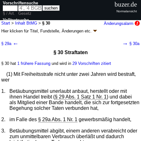
Vorschriftensuche
buzer.de
Normalansicht
§ / Art.
Gesetz
Volltextsuche
Start
>
Inhalt BtMG
>
§ 30
Änderungsalarm
Hier klicken für
Titel, Fundstelle, Änderungen
etc.
nur in BtMG
§ 30 - Betäubungsmittelgesetz (BtMG)
←
→
§ 29a
§ 30a
neugefasst durch B. v. 01.03.1994
BGBl. I S. 358
; zuletzt geändert durch
§ 30 Straftaten
Artikel 8
G. v. 26.06.2026
BGBl. 2026 I Nr. 195
Geltung ab 01.08.1981; FNA: 2121-6-24
Apotheken- und Arzneimittelwesen,
Gifte
§ 30 hat
1 frühere Fassung
und wird in
29 Vorschriften zitiert
54 weitere Fassungen
|
Drucksachen / Entwurf / Begründung
|
(1) Mit Freiheitsstrafe nicht unter zwei Jahren wird bestraft,
wird in 240 Vorschriften zitiert
wer
Sechster Abschnitt Straftaten und Ordnungswidrigkeiten
1.
Betäubungsmittel unerlaubt anbaut, herstellt oder mit
ihnen Handel treibt (
§ 29 Abs. 1 Satz 1 Nr. 1
) und dabei
als Mitglied einer Bande handelt, die sich zur fortgesetzten
Begehung solcher Taten verbunden hat,
2.
im Falle des
§ 29a Abs. 1 Nr. 1
gewerbsmäßig handelt,
3.
Betäubungsmittel abgibt, einem anderen verabreicht oder
zum unmittelbaren Verbrauch überläßt und dadurch