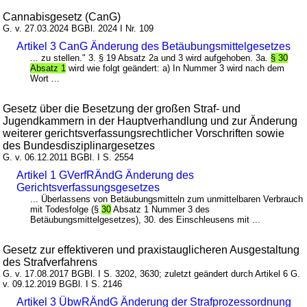
Cannabisgesetz (CanG)
G. v. 27.03.2024 BGBl. 2024 I Nr. 109
Artikel 3 CanG Änderung des Betäubungsmittelgesetzes
... zu stellen." 3. § 19 Absatz 2a und 3 wird aufgehoben. 3a.
§ 30
Absatz 1
wird wie folgt geändert: a) In Nummer 3 wird nach dem
Wort ...
Gesetz über die Besetzung der großen Straf- und
Jugendkammern in der Hauptverhandlung und zur Änderung
weiterer gerichtsverfassungsrechtlicher Vorschriften sowie
des Bundesdisziplinargesetzes
G. v. 06.12.2011 BGBl. I S. 2554
Artikel 1 GVerfRÄndG Änderung des
Gerichtsverfassungsgesetzes
... Überlassens von Betäubungsmitteln zum unmittelbaren Verbrauch
mit Todesfolge (§
30
Absatz 1 Nummer 3 des
Betäubungsmittelgesetzes), 30. des Einschleusens mit ...
Gesetz zur effektiveren und praxistauglicheren Ausgestaltung
des Strafverfahrens
G. v. 17.08.2017 BGBl. I S. 3202, 3630; zuletzt geändert durch Artikel 6 G.
v. 09.12.2019 BGBl. I S. 2146
Artikel 3 ÜbwRÄndG Änderung der Strafprozessordnung