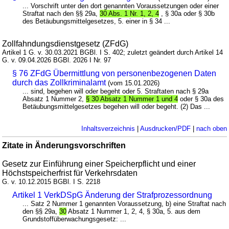
... Vorschrift unter den dort genannten Voraussetzungen oder einer
Straftat nach den §§ 29a,
30 Abs. 1 Nr. 1, 2, 4
, § 30a oder § 30b
des Betäubungsmittelgesetzes, 5. einer in § 34 ...
Zollfahndungsdienstgesetz (ZFdG)
Artikel 1 G. v. 30.03.2021 BGBl. I S. 402; zuletzt geändert durch Artikel 14
G. v. 09.04.2026 BGBl. 2026 I Nr. 97
§ 76 ZFdG Übermittlung von personenbezogenen Daten
durch das Zollkriminalamt
(vom 15.01.2026)
... sind, begehen will oder begeht oder 5. Straftaten nach § 29a
Absatz 1 Nummer 2,
§ 30 Absatz 1 Nummer 1 und 4
oder § 30a des
Betäubungsmittelgesetzes begehen will oder begeht. (2) Das ...
Inhaltsverzeichnis
|
Ausdrucken/PDF
|
nach oben
Zitate in Änderungsvorschriften
Gesetz zur Einführung einer Speicherpflicht und einer
Höchstspeicherfrist für Verkehrsdaten
G. v. 10.12.2015 BGBl. I S. 2218
Artikel 1 VerkDSpG Änderung der Strafprozessordnung
... Satz 2 Nummer 1 genannten Voraussetzung, b) eine Straftat nach
den §§ 29a,
30
Absatz 1 Nummer 1, 2, 4, § 30a, 5. aus dem
Grundstoffüberwachungsgesetz: ...