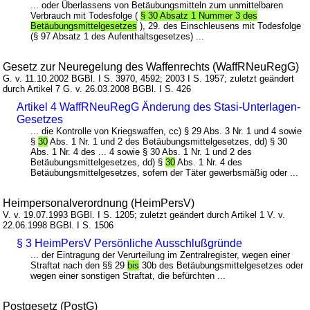
... oder Überlassens von Betäubungsmitteln zum unmittelbaren
Verbrauch mit Todesfolge (
§ 30 Absatz 1 Nummer 3 des
Betäubungsmittelgesetzes
), 29. des Einschleusens mit Todesfolge
(§ 97 Absatz 1 des Aufenthaltsgesetzes) ...
Gesetz zur Neuregelung des Waffenrechts (WaffRNeuRegG)
G. v. 11.10.2002 BGBl. I S. 3970, 4592; 2003 I S. 1957; zuletzt geändert
durch Artikel 7 G. v. 26.03.2008 BGBl. I S. 426
Artikel 4 WaffRNeuRegG Änderung des Stasi-Unterlagen-
Gesetzes
... die Kontrolle von Kriegswaffen, cc) § 29 Abs. 3 Nr. 1 und 4 sowie
§
30
Abs. 1 Nr. 1 und 2 des Betäubungsmittelgesetzes, dd) § 30
Abs. 1 Nr. 4 des ... 4 sowie § 30 Abs. 1 Nr. 1 und 2 des
Betäubungsmittelgesetzes, dd) §
30
Abs. 1 Nr. 4 des
Betäubungsmittelgesetzes, sofern der Täter gewerbsmäßig oder ...
Heimpersonalverordnung (HeimPersV)
V. v. 19.07.1993 BGBl. I S. 1205; zuletzt geändert durch Artikel 1 V. v.
22.06.1998 BGBl. I S. 1506
§ 3 HeimPersV Persönliche Ausschlußgründe
... der Eintragung der Verurteilung im Zentralregister, wegen einer
Straftat nach den §§ 29
bis
30b des Betäubungsmittelgesetzes oder
wegen einer sonstigen Straftat, die befürchten ...
Postgesetz (PostG)