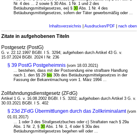
Nr. 4 des ... 2 sowie § 30 Abs. 1 Nr. 1 und 2 des
Betäubungsmittelgesetzes, ee) §
30
Abs. 1 Nr. 4 des
Betäubungsmittelgesetzes, sofern der Täter gewerbsmäßig oder ...
Inhaltsverzeichnis
|
Ausdrucken/PDF
|
nach oben
Zitate in aufgehobenen Titeln
Postgesetz (PostG)
G. v. 22.12.1997 BGBl. I S. 3294; aufgehoben durch Artikel 43 G. v.
15.07.2024 BGBl. 2024 I Nr. 236
§ 39 PostG Postgeheimnis
(vom 18.03.2021)
... bestehen, dass mit der Postsendung eine strafbare Handlung
nach 1. den §§ 29
bis
30b des Betäubungsmittelgesetzes in der
Fassung der Bekanntmachung vom 1. März 1994 ...
Zollfahndungsdienstgesetz (ZFdG)
Artikel 1 G. v. 16.08.2002 BGBl. I S. 3202; aufgehoben durch Artikel 3 G. v.
30.03.2021 BGBl. I S. 402
§ 23d ZFdG Übermittlungen durch das Zollkriminalamt
(vom
01.01.2017)
... 1 oder 3 des Strafgesetzbuches oder c) Straftaten nach § 29a
Abs. 1 Nr. 2, §
30
Abs. 1 Nr. 1, 4 oder § 30a des
Betäubungsmittelgesetzes begehen will oder ...