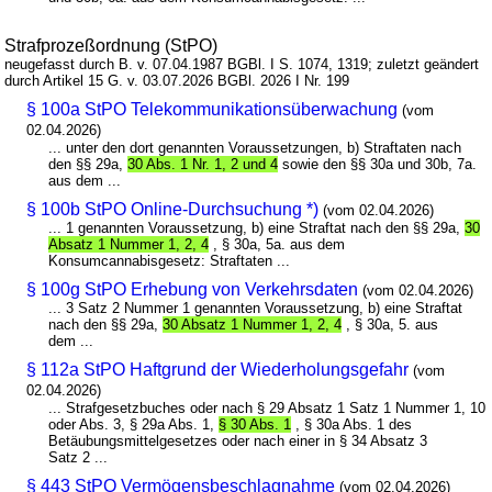
Strafprozeßordnung (StPO)
neugefasst durch B. v. 07.04.1987 BGBl. I S. 1074, 1319; zuletzt geändert
durch Artikel 15 G. v. 03.07.2026 BGBl. 2026 I Nr. 199
§ 100a StPO Telekommunikationsüberwachung
(vom
02.04.2026)
... unter den dort genannten Voraussetzungen, b) Straftaten nach
den §§ 29a,
30 Abs. 1 Nr. 1, 2 und 4
sowie den §§ 30a und 30b, 7a.
aus dem ...
§ 100b StPO Online-Durchsuchung *)
(vom 02.04.2026)
... 1 genannten Voraussetzung, b) eine Straftat nach den §§ 29a,
30
Absatz 1 Nummer 1, 2, 4
, § 30a, 5a. aus dem
Konsumcannabisgesetz: Straftaten ...
§ 100g StPO Erhebung von Verkehrsdaten
(vom 02.04.2026)
... 3 Satz 2 Nummer 1 genannten Voraussetzung, b) eine Straftat
nach den §§ 29a,
30 Absatz 1 Nummer 1, 2, 4
, § 30a, 5. aus
dem ...
§ 112a StPO Haftgrund der Wiederholungsgefahr
(vom
02.04.2026)
... Strafgesetzbuches oder nach § 29 Absatz 1 Satz 1 Nummer 1, 10
oder Abs. 3, § 29a Abs. 1,
§ 30 Abs. 1
, § 30a Abs. 1 des
Betäubungsmittelgesetzes oder nach einer in § 34 Absatz 3
Satz 2 ...
§ 443 StPO Vermögensbeschlagnahme
(vom 02.04.2026)