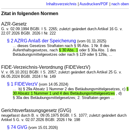
Inhaltsverzeichnis
|
Ausdrucken/PDF
|
nach oben
Zitat in folgenden Normen
AZR-Gesetz
G. v. 02.09.1994 BGBl. I S. 2265; zuletzt geändert durch Artikel 16 G. v.
22.07.2026 BGBl. 2026 I Nr. 222
§ 2 AZRG Anlaß der Speicherung
(vom 01.11.2025)
... dieses Gesetzes Straftaten nach § 95 Abs. 1 Nr. 8 des
Aufenthaltsgesetzes, nach
§ 30 Abs. 1
oder § 30a Abs. 1 des
Betäubungsmittelgesetzes oder nach § 129 oder § 129a, ...
FIDE-Verzeichnis-Verordnung (FIDEVerzV)
V. v. 05.10.2011 BGBl. I S. 2057; zuletzt geändert durch Artikel 25 G. v.
06.05.2024 BGBl. 2024 I Nr. 149
§ 1 FIDEVerzV
(vom 14.05.2024)
... b) § 29a Absatz 1 Nummer 2 des Betäubungsmittelgesetzes, c)
§
30 Absatz 1 Nummer 1 und 4 des Betäubungsmittelgesetzes
, d)
§ 30a des Betäubungsmittelgesetzes; 2. Straftaten gegen ...
Gerichtsverfassungsgesetz (GVG)
neugefasst durch B. v. 09.05.1975 BGBl. I S. 1077; zuletzt geändert durch
Artikel 5 G. v. 02.07.2026 BGBl. 2026 I Nr. 198
§ 74 GVG
(vom 15.01.2026)