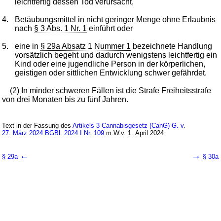
leichtfertig dessen Tod verursacht,
4.
Betäubungsmittel in nicht geringer Menge ohne Erlaubnis
nach
§ 3 Abs. 1 Nr. 1
einführt oder
5.
eine in
§ 29a Absatz 1 Nummer 1
bezeichnete Handlung
vorsätzlich begeht und dadurch wenigstens leichtfertig ein
Kind oder eine jugendliche Person in der körperlichen,
geistigen oder sittlichen Entwicklung schwer gefährdet.
(2) In minder schweren Fällen ist die Strafe Freiheitsstrafe
von drei Monaten bis zu fünf Jahren.
Text in der Fassung des
Artikels 3 Cannabisgesetz (CanG) G. v.
27. März 2024 BGBl. 2024 I Nr. 109
m.W.v. 1. April 2024
←
→
§ 29a
§ 30a