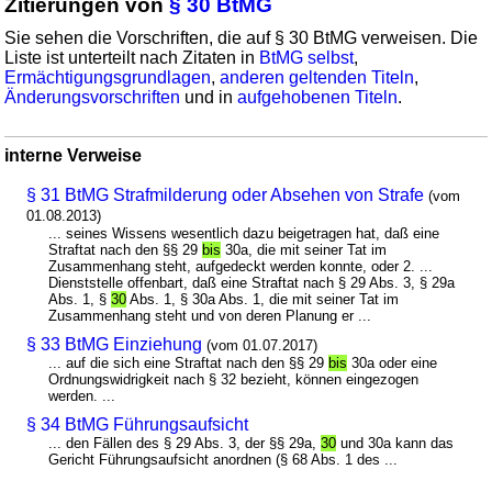
Zitierungen von
§ 30 BtMG
Sie sehen die Vorschriften, die auf § 30 BtMG verweisen. Die
Liste ist unterteilt nach Zitaten in
BtMG selbst
,
Ermächtigungsgrundlagen
,
anderen geltenden Titeln
,
Änderungsvorschriften
und in
aufgehobenen Titeln
.
interne Verweise
§ 31 BtMG Strafmilderung oder Absehen von Strafe
(vom
01.08.2013)
... seines Wissens wesentlich dazu beigetragen hat, daß eine
Straftat nach den §§ 29
bis
30a, die mit seiner Tat im
Zusammenhang steht, aufgedeckt werden konnte, oder 2. ...
Dienststelle offenbart, daß eine Straftat nach § 29 Abs. 3, § 29a
Abs. 1, §
30
Abs. 1, § 30a Abs. 1, die mit seiner Tat im
Zusammenhang steht und von deren Planung er ...
§ 33 BtMG Einziehung
(vom 01.07.2017)
... auf die sich eine Straftat nach den §§ 29
bis
30a oder eine
Ordnungswidrigkeit nach § 32 bezieht, können eingezogen
werden. ...
§ 34 BtMG Führungsaufsicht
... den Fällen des § 29 Abs. 3, der §§ 29a,
30
und 30a kann das
Gericht Führungsaufsicht anordnen (§ 68 Abs. 1 des ...