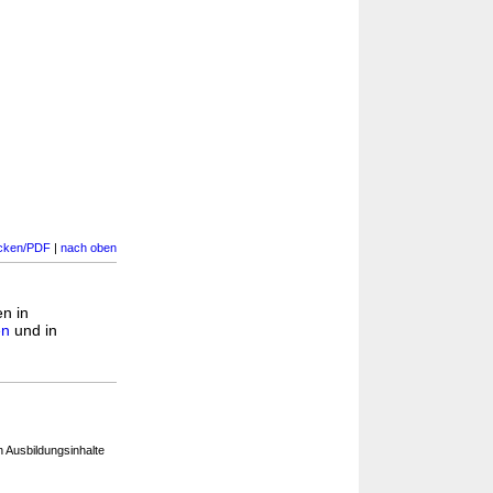
cken/PDF
|
nach oben
en in
en
und in
 Ausbildungsinhalte