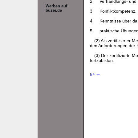
2.
Verhandlungs- und
Werben auf
buzer.de
3.
Konfliktkompetenz,
4.
Kenntnisse über das
5.
praktische Übungen,
(2) Als zertifizierter
den Anforderungen der 
(3) Der zertifizierte
fortzubilden.
←
§ 4