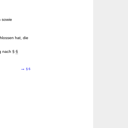
n sowie
hlossen hat, die
ng nach §
6
→
§ 6