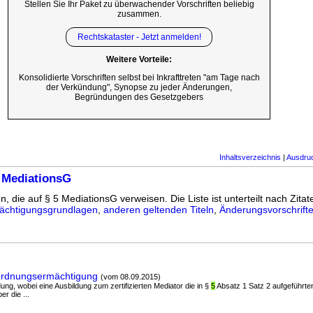
Stellen Sie Ihr Paket zu überwachender Vorschriften beliebig
zusammen.
Rechtskataster - Jetzt anmelden!
Weitere Vorteile:
Konsolidierte Vorschriften selbst bei Inkrafttreten "am Tage nach
der Verkündung", Synopse zu jeder Änderungen,
Begründungen des Gesetzgebers
Inhaltsverzeichnis
|
Ausdru
 MediationsG
n, die auf § 5 MediationsG verweisen. Die Liste ist unterteilt nach Zitat
ächtigungsgrundlagen
,
anderen geltenden Titeln
,
Änderungsvorschrift
ordnungsermächtigung
(vom 08.09.2015)
ildung, wobei eine Ausbildung zum zertifizierten Mediator die in §
5
Absatz 1 Satz 2 aufgeführten
er die ...