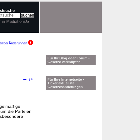
extsuche
r in MediationsG
il bei Änderungen
Für Ihr Blog oder Forum -
Gesetze verknüpfen
→
§ 6
Für Ihre Internetseite -
Ticker aktuellste
Gesetzesänderungen
regelmäßige
 um die Parteien
insbesondere