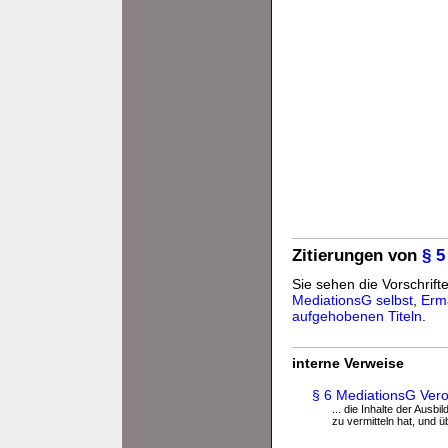
Zitierungen von
§ 5
Sie sehen die Vorschrifte
MediationsG selbst
,
Erm
aufgehobenen Titeln
.
interne Verweise
§ 6 MediationsG Ver
... die Inhalte der Ausb
zu vermitteln hat, und üb