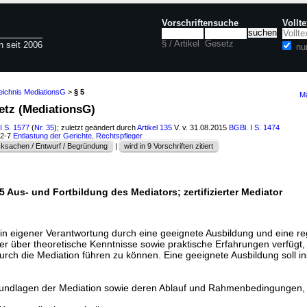
Vorschriftensuche
Vollt
§ / Artikel
Gesetz
n seit 2006
nu
eichnis MediationsG
>
§ 5
Ma
etz (MediationsG)
I S. 1577
(
Nr. 35
); zuletzt geändert durch
Artikel 135
V. v. 31.08.2015
BGBl. I S. 1474
02-7
Entlastung der Gerichte, Rechtspfleger
ksachen / Entwurf / Begründung
|
wird in 9 Vorschriften zitiert
5 Aus- und Fortbildung des Mediators; zertifizierter Mediator
lt in eigener Verantwortung durch eine geeignete Ausbildung und eine 
 er über theoretische Kenntnisse sowie praktische Erfahrungen verfügt,
urch die Mediation führen zu können. Eine geeignete Ausbildung soll 
undlagen der Mediation sowie deren Ablauf und Rahmenbedingungen,