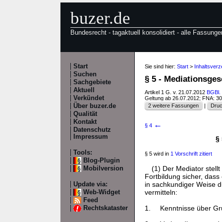
buzer.de
Bundesrecht - tagaktuell konsolidiert - alle Fassunge
Start
Sie sind hier:
Start
>
Inhaltsverz
Suchen
§ 5 - Mediationsges
Sachgebiete
Aktuell
Artikel 1 G. v. 21.07.2012
BGBl. 
Verkündet
Geltung ab 26.07.2012; FNA: 3
Über buzer.de
2 weitere Fassungen
|
Druc
Qualität
Kontakt
←
§ 4
Datenschutz
Impressum
§ 
Tools:
§ 5 wird in
1 Vorschrift zitiert
Blog-Plugin
(1) Der Mediator stel
Mobilversion
Fortbildung sicher, dass
in sachkundiger Weise d
Update via:
vermitteln:
Web-Widget
Feed
1.
Kenntnisse über Gr
Rechtskataster