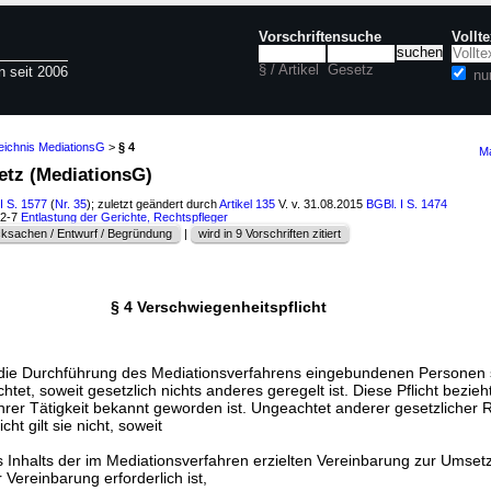
Vorschriftensuche
Vollt
§ / Artikel
Gesetz
n seit 2006
nu
eichnis MediationsG
>
§ 4
Ma
etz (MediationsG)
I S. 1577
(
Nr. 35
); zuletzt geändert durch
Artikel 135
V. v. 31.08.2015
BGBl. I S. 1474
02-7
Entlastung der Gerichte, Rechtspfleger
ksachen / Entwurf / Begründung
|
wird in 9 Vorschriften zitiert
§ 4 Verschwiegenheitspflicht
 die Durchführung des Mediationsverfahrens eingebundenen Personen 
htet, soweit gesetzlich nichts anderes geregelt ist. Diese Pflicht bezieht
hrer Tätigkeit bekannt geworden ist. Ungeachtet anderer gesetzlicher
ht gilt sie nicht, soweit
 Inhalts der im Mediationsverfahren erzielten Vereinbarung zur Umset
 Vereinbarung erforderlich ist,