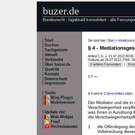
buzer.de
Bundesrecht - tagaktuell konsolidiert - alle Fassunge
Start
Sie sind hier:
Start
>
Inhaltsverz
Suchen
§ 4 - Mediationsges
Sachgebiete
Aktuell
Artikel 1 G. v. 21.07.2012
BGBl. 
Verkündet
Geltung ab 26.07.2012; FNA: 3
Über buzer.de
2 weitere Fassungen
|
Druc
Qualität
Kontakt
←
§ 3
Datenschutz
Impressum
Tools:
§ 4 wird in
2 Vorschriften zitiert
Blog-Plugin
Der Mediator und die in
Mobilversion
Verschwiegenheit verpflic
was ihnen in Ausübung i
Update via:
die Verschwiegenheitspflic
Web-Widget
Feed
1.
die Offenlegung des
Rechtskataster
Vollstreckung dieser