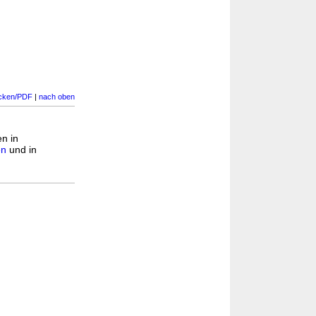
cken/PDF
|
nach oben
en in
en
und in