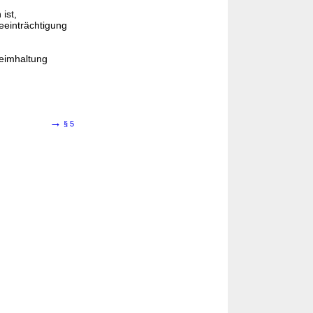
ist,
einträchtigung
heimhaltung
→
§ 5