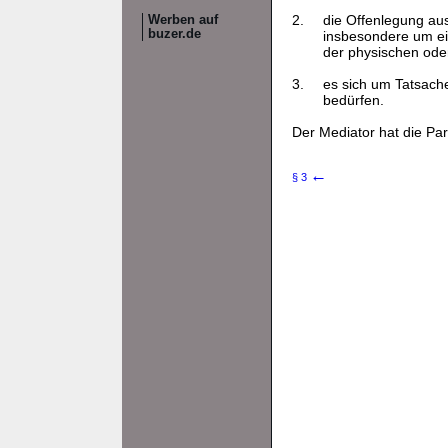
2.
die Offenlegung aus
Werben auf
buzer.de
insbesondere um ei
der physischen ode
3.
es sich um Tatsach
bedürfen.
Der Mediator hat die Par
←
§ 3