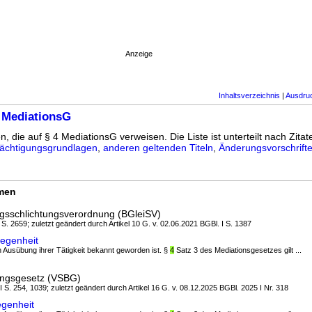
Anzeige
Inhaltsverzeichnis
|
Ausdru
 MediationsG
n, die auf § 4 MediationsG verweisen. Die Liste ist unterteilt nach Zitat
ächtigungsgrundlagen
,
anderen geltenden Titeln
,
Änderungsvorschrift
rmen
ngsschlichtungsverordnung (BGleiSV)
I S. 2659; zuletzt geändert durch Artikel 10 G. v. 02.06.2021 BGBl. I S. 1387
iegenheit
 in Ausübung ihrer Tätigkeit bekannt geworden ist. §
4
Satz 3 des Mediationsgesetzes gilt ...
gungsgesetz (VSBG)
 I S. 254, 1039; zuletzt geändert durch Artikel 16 G. v. 08.12.2025 BGBl. 2025 I Nr. 318
genheit