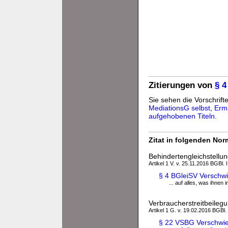
Zitierungen von
§ 4
Sie sehen die Vorschrifte
MediationsG selbst
,
Erm
aufgehobenen Titeln
.
Zitat in folgenden No
Behindertengleichstellu
Artikel 1 V. v. 25.11.2016 BGBl. 
§ 4 BGleiSV Verschw
... auf alles, was ihnen
Verbraucherstreitbeile
Artikel 1 G. v. 19.02.2016 BGBl.
§ 22 VSBG Verschwie