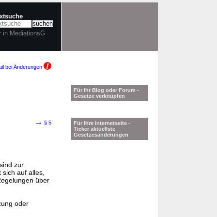
extsuche
r in MediationsG
il bei Änderungen
Für Ihr Blog oder Forum -
Gesetze verknüpfen
→
§ 5
Für Ihre Internetseite -
Ticker aktuellste
Gesetzesänderungen
sind zur
 sich auf alles,
 Regelungen über
zung oder