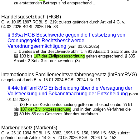
zu erstattenden Betrags sind entsprechend ...
Handelsgesetzbuch (HGB)
G. v. 10.05.1897 RGBl. S. 219; zuletzt geändert durch Artikel 4 G. v.
04.02.2026 BGBl. 2026 I Nr. 33
§ 335a HGB Beschwerde gegen die Festsetzung von
Ordnungsgeld; Rechtsbeschwerde;
Verordnungsermächtigung
(vom 01.01.2026)
... Bundesamt der Beschwerde abhilft. § 91 Absatz 1 Satz 2 und die
§§ 103 bis
107 der Zivilprozessordnung
gelten entsprechend. § 335
Absatz 2 Satz 3 ist anzuwenden. (3) ...
Internationales Familienrechtsverfahrensgesetz (IntFamRVG)
neugefasst durch B. v. 15.01.2024 BGBl. 2024 I Nr. 19
§ 44c IntFamRVG Entscheidung über die Versagung der
Vollstreckung und Bekanntmachung der Entscheidung
(vom
01.08.2022)
... (2) Für die Kostenentscheidung gelten in Ehesachen die §§ 91
bis
107 der Zivilprozessordnung
und in den übrigen Verfahren die
§§ 80 bis 85 des Gesetzes über das Verfahren ...
Markengesetz (MarkenG)
G. v. 25.10.1994 BGBl. I S. 3082, 1995 I S. 156, 1996 I S. 682; zuletzt
geändert durch Artikel 14 G. v. 20.05.2026 BGBl. 2026 I Nr. 152