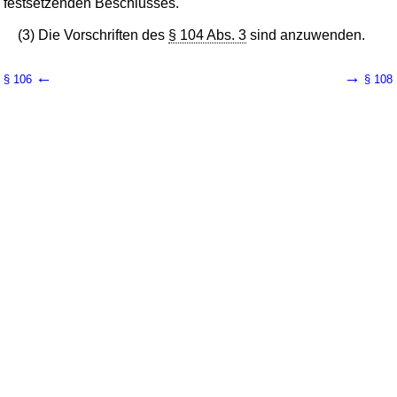
festsetzenden Beschlusses.
(3) Die Vorschriften des
§ 104 Abs. 3
sind anzuwenden.
←
→
§ 106
§ 108