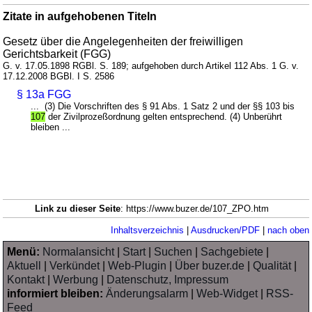
Zitate in aufgehobenen Titeln
Gesetz über die Angelegenheiten der freiwilligen
Gerichtsbarkeit (FGG)
G. v. 17.05.1898 RGBl. S. 189; aufgehoben durch Artikel 112 Abs. 1 G. v.
17.12.2008 BGBl. I S. 2586
§ 13a FGG
... (3) Die Vorschriften des § 91 Abs. 1 Satz 2 und der §§ 103 bis
107
der Zivilprozeßordnung gelten entsprechend. (4) Unberührt
bleiben ...
Link zu dieser Seite
: https://www.buzer.de/107_ZPO.htm
Inhaltsverzeichnis
|
Ausdrucken/PDF
|
nach oben
Menü:
Normalansicht
|
Start
|
Suchen
|
Sachgebiete
|
Aktuell
|
Verkündet
|
Web-Plugin
|
Über buzer.de
|
Qualität
|
Kontakt
|
Werbung
|
Datenschutz, Impressum
informiert bleiben:
Änderungsalarm
|
Web-Widget
|
RSS-
Feed