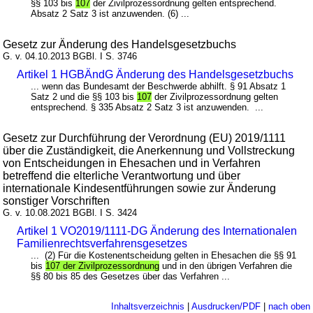
§§ 103 bis
107
der Zivilprozessordnung gelten entsprechend.
Absatz 2 Satz 3 ist anzuwenden. (6) ...
Gesetz zur Änderung des Handelsgesetzbuchs
G. v. 04.10.2013 BGBl. I S. 3746
Artikel 1 HGBÄndG Änderung des Handelsgesetzbuchs
... wenn das Bundesamt der Beschwerde abhilft. § 91 Absatz 1
Satz 2 und die §§ 103 bis
107
der Zivilprozessordnung gelten
entsprechend. § 335 Absatz 2 Satz 3 ist anzuwenden. ...
Gesetz zur Durchführung der Verordnung (EU) 2019/1111
über die Zuständigkeit, die Anerkennung und Vollstreckung
von Entscheidungen in Ehesachen und in Verfahren
betreffend die elterliche Verantwortung und über
internationale Kindesentführungen sowie zur Änderung
sonstiger Vorschriften
G. v. 10.08.2021 BGBl. I S. 3424
Artikel 1 VO2019/1111-DG Änderung des Internationalen
Familienrechtsverfahrensgesetzes
... (2) Für die Kostenentscheidung gelten in Ehesachen die §§ 91
bis
107 der Zivilprozessordnung
und in den übrigen Verfahren die
§§ 80 bis 85 des Gesetzes über das Verfahren ...
Inhaltsverzeichnis
|
Ausdrucken/PDF
|
nach oben