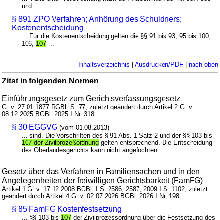
und ...
§ 891 ZPO Verfahren; Anhörung des Schuldners;
Kostenentscheidung
... Für die Kostenentscheidung gelten die §§ 91 bis 93, 95 bis 100,
106,
107
...
Inhaltsverzeichnis
|
Ausdrucken/PDF
|
nach oben
Zitat in folgenden Normen
Einführungsgesetz zum Gerichtsverfassungsgesetz
G. v. 27.01.1877 RGBl. S. 77; zuletzt geändert durch Artikel 2 G. v.
08.12.2025 BGBl. 2025 I Nr. 318
§ 30 EGGVG
(vom 01.08.2013)
... sind. Die Vorschriften des § 91 Abs. 1 Satz 2 und der §§ 103 bis
107 der Zivilprozeßordnung
gelten entsprechend. Die Entscheidung
des Oberlandesgerichts kann nicht angefochten ...
Gesetz über das Verfahren in Familiensachen und in den
Angelegenheiten der freiwilligen Gerichtsbarkeit (FamFG)
Artikel 1 G. v. 17.12.2008 BGBl. I S. 2586, 2587, 2009 I S. 1102; zuletzt
geändert durch Artikel 4 G. v. 02.07.2026 BGBl. 2026 I Nr. 198
§ 85 FamFG Kostenfestsetzung
... §§ 103 bis
107
der Zivilprozessordnung über die Festsetzung des