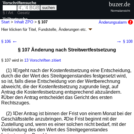
Vorschriftensuche
buzer.de
Normalansicht
§ / Art.
Gesetz
Volltextsuche
Start
>
Inhalt ZPO
>
§ 107
Änderungsalarm
Hier klicken für
Titel, Fundstelle, Änderungen
etc.
nur in ZPO
§ 107 - Zivilprozessordnung (ZPO)
←
→
§ 106
§ 108
neugefasst durch B. v. 05.12.2005
BGBl. I S. 3202
, 2006 I 431, 2007 I
§ 107 Änderung nach Streitwertfestsetzung
1781; zuletzt geändert durch
Artikel 3
G. v. 20.05.2026
BGBl. 2026 I Nr.
152
Geltung ab 01.01.1964; FNA: 310-4
Zivilprozess, Zwangsversteigerung und
§ 107 wird in
13 Vorschriften zitiert
Zwangsverwaltung
134 weitere Fassungen
|
wird in 1971 Vorschriften zitiert
(1)
1
Ergeht nach der Kostenfestsetzung eine Entscheidung,
durch die der Wert des Streitgegenstandes festgesetzt wird,
Buch 1 Allgemeine Vorschriften
so ist, falls diese Entscheidung von der Wertberechnung
Abschnitt 2 Parteien
abweicht, die der Kostenfestsetzung zugrunde liegt, auf
Titel 5 Prozesskosten
Antrag die Kostenfestsetzung entsprechend abzuändern.
2
Über den Antrag entscheidet das Gericht des ersten
Rechtszuges.
(2)
1
Der Antrag ist binnen der Frist von einem Monat bei der
Geschäftsstelle anzubringen.
2
Die Frist beginnt mit der
Zustellung und, wenn es einer solchen nicht bedarf, mit der
Verkündung des den Wert des Streitgegenstandes