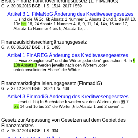
Erstes Finanzmarktnovellierungsgesetz (1. FiMaNoG)
G. v. 30.06.2016 BGBl. I S. 1514, 2017 I 559
Artikel 3 1. FiMaNoG Änderung des Kreditwesengesetzes
... sind die §§ 2c, 6b Absatz 1 Nummer 1, Absatz 2 und 3, die §§ 10,
10c
bis
18, 24 Absatz 1 Nummer 4, 6, 9, 11, 14, 14a, 16 und 17,
Absatz 1a Nummer 4 bis 8, Absatz 1b, ...
Finanzaufsichtsrechtergänzungsgesetz
G. v. 06.06.2017 BGBl. I S. 1495
Artikel 1 FinAREG Änderung des Kreditwesengesetzes
... Finanzkonglomerat" und die Wörter „oder dem" gestrichen. 4. In
§
10h Absatz 3
werden jeweils nach den Wörtern „oder
unterkonsolidierter Ebene" die Wörter ...
Finanzmarktdigitalisierungsgesetz (FinmadiG)
G. v. 27.12.2024 BGBl. 2024 I Nr. 438
Artikel 3 FinmadiG Änderung des Kreditwesengesetzes
... ersetzt. bb) In Buchstabe k werden vor den Wörtern „den §§ 7
bis
14 und 16 bis 22" die Wörter „§ 5 Absatz 1 und 2 sowie" ...
Gesetz zur Anpassung von Gesetzen auf dem Gebiet des
Finanzmarktes
G. v. 15.07.2014 BGBl. I S. 934