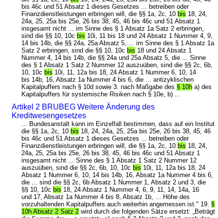
bis 46c und 51 Absatz 1 dieses Gesetzes ... betreiben oder
Finanzdienstleistungen erbringen will, die §§ 1a, 2c, 10
bis
18, 24,
24a, 25, 25a bis 25e, 26 bis 38, 45, 46 bis 46c und 51 Absatz 1
insgesamt nicht ... im Sinne des § 1 Absatz 1a Satz 2 erbringen,
sind die §§ 10, 10c
bis
10i, 11 bis 18 und 24 Absatz 1 Nummer 4, 9,
14 bis 14b, die §§ 24a, 25a Absatz 5, ... im Sinne des § 1 Absatz 1a
Satz 2 erbringen, sind die §§ 10, 10c
bis
18 und 24 Absatz 1
Nummer 4, 14 bis 14b, die §§ 24a und 25a Absatz 5, die ... Sinne
des § 1 Absatz 1 Satz 2 Nummer 12 auszuüben, sind die §§ 2c, 6b,
10, 10c
bis
10i, 11, 12a bis 18, 24 Absatz 1 Nummer 6, 10, 14
bis 14b, 16, Absatz 1a Nummer 4 bis 6, die ... antizyklischen
Kapitalpuffers nach § 10d sowie 3. nach Maßgabe des
§ 10h
a) des
Kapitalpuffers für systemische Risiken nach § 10e, b) ...
Artikel 2 BRUBEG Weitere Änderung des
Kreditwesengesetzes
... Bundesanstalt kann im Einzelfall bestimmen, dass auf ein Institut
die §§ 1a, 2c, 10
bis
18, 24, 24a, 25, 25a bis 25e, 26 bis 38, 45, 46
bis 46c und 51 Absatz 1 dieses Gesetzes ... betreiben oder
Finanzdienstleistungen erbringen will, die §§ 1a, 2c, 10
bis
18, 24,
24a, 25, 25a bis 25e, 26 bis 38, 45, 46 bis 46c und 51 Absatz 1
insgesamt nicht ... Sinne des § 1 Absatz 1 Satz 2 Nummer 12
auszuüben, sind die §§ 2c, 6b, 10, 10c
bis
10i, 11, 12a bis 18, 24
Absatz 1 Nummer 6, 10, 14 bis 14b, 16, Absatz 1a Nummer 4 bis 6,
die ... sind die §§ 2c, 6b Absatz 1 Nummer 1, Absatz 2 und 3, die
§§ 10, 10c
bis
18, 24 Absatz 1 Nummer 4, 6, 9, 11, 14, 14a, 16
und 17, Absatz 1a Nummer 4 bis 8, Absatz 1b, ... Höhe des
vorzuhaltenden Kapitalpuffers auch weiterhin angemessen ist." 19.
§
10h Absatz 2 Satz 2
wird durch die folgenden Sätze ersetzt: „Beträgt