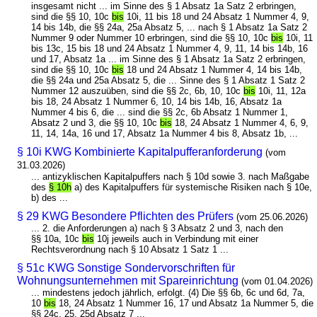
insgesamt nicht ... im Sinne des § 1 Absatz 1a Satz 2 erbringen,
sind die §§ 10, 10c
bis
10i, 11 bis 18 und 24 Absatz 1 Nummer 4, 9,
14 bis 14b, die §§ 24a, 25a Absatz 5, ... nach § 1 Absatz 1a Satz 2
Nummer 9 oder Nummer 10 erbringen, sind die §§ 10, 10c
bis
10i, 11
bis 13c, 15 bis 18 und 24 Absatz 1 Nummer 4, 9, 11, 14 bis 14b, 16
und 17, Absatz 1a ... im Sinne des § 1 Absatz 1a Satz 2 erbringen,
sind die §§ 10, 10c
bis
18 und 24 Absatz 1 Nummer 4, 14 bis 14b,
die §§ 24a und 25a Absatz 5, die ... Sinne des § 1 Absatz 1 Satz 2
Nummer 12 auszuüben, sind die §§ 2c, 6b, 10, 10c
bis
10i, 11, 12a
bis 18, 24 Absatz 1 Nummer 6, 10, 14 bis 14b, 16, Absatz 1a
Nummer 4 bis 6, die ... sind die §§ 2c, 6b Absatz 1 Nummer 1,
Absatz 2 und 3, die §§ 10, 10c
bis
18, 24 Absatz 1 Nummer 4, 6, 9,
11, 14, 14a, 16 und 17, Absatz 1a Nummer 4 bis 8, Absatz 1b, ...
§ 10i KWG Kombinierte Kapitalpufferanforderung
(vom
31.03.2026)
... antizyklischen Kapitalpuffers nach § 10d sowie 3. nach Maßgabe
des
§ 10h
a) des Kapitalpuffers für systemische Risiken nach § 10e,
b) des ...
§ 29 KWG Besondere Pflichten des Prüfers
(vom 25.06.2026)
... 2. die Anforderungen a) nach § 3 Absatz 2 und 3, nach den
§§ 10a, 10c
bis
10j jeweils auch in Verbindung mit einer
Rechtsverordnung nach § 10 Absatz 1 Satz 1 ...
§ 51c KWG Sonstige Sondervorschriften für
Wohnungsunternehmen mit Spareinrichtung
(vom 01.04.2026)
... mindestens jedoch jährlich, erfolgt. (4) Die §§ 6b, 6c und 6d, 7a,
10
bis
18, 24 Absatz 1 Nummer 16, 17 und Absatz 1a Nummer 5, die
§§ 24c, 25, 25d Absatz 7 ...