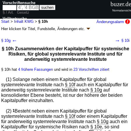
Vorschriftensuche
buzer.d
Normalansich
§ / Art.
Gesetz
Volltextsuche
Start
>
Inhalt KWG
>
§ 10h
Änderungsalarm
Hier klicken für
Titel, Fundstelle, Änderungen
etc.
nur in KWG
§ 10h - Kreditwesengesetz (KWG)
←
→
§ 10g
§ 10i
neugefasst durch B. v. 09.09.1998
BGBl. I S. 2776
; zuletzt geändert durch
§ 10h Zusammenwirken der Kapitalpuffer für systemische
Artikel 9
G. v. 12.05.2026
BGBl. 2026 I Nr. 139
Risiken, für global systemrelevante Institute und für
Geltung ab 01.07.1985; FNA: 7610-1
Aufsichtsrechtliche Vorschriften
anderweitig systemrelevante Institute
139 weitere Fassungen
|
wird in 1722 Vorschriften zitiert
Zweiter Abschnitt Vorschriften für Institute,
§ 10h hat
4 frühere Fassungen
und wird in
23 Vorschriften zitiert
Institutsgruppen, Finanzholding-Gruppen, gemischte
Finanzholding-Gruppen und gemischte
(1) Solange neben einem Kapitalpuffer für global
Holdinggesellschaften
systemrelevante Institute nach
§ 10f
auch ein Kapitalpuffer für
1. Eigenmittel und Liquidität
anderweitig systemrelevante Institute nach
§ 10g
auf
konsolidierter Ebene besteht, ist nur der höhere der beiden
Kapitalpuffer einzuhalten.
(2)
1
Besteht neben einem Kapitalpuffer für global
systemrelevante Institute nach
§ 10f
oder einem Kapitalpuffer
für anderweitig systemrelevante Institute nach
§ 10g
auch ein
Kapitalpuffer für systemische Risiken nach
§ 10e
, so sind