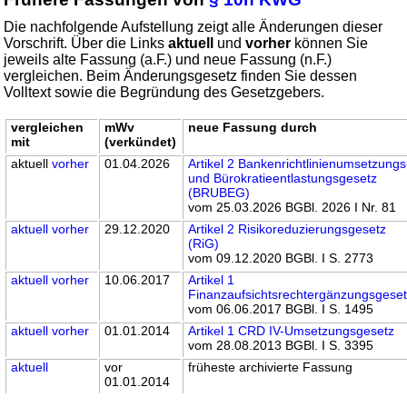
Die nachfolgende Aufstellung zeigt alle Änderungen dieser
Vorschrift. Über die Links
aktuell
und
vorher
können Sie
jeweils alte Fassung (a.F.) und neue Fassung (n.F.)
vergleichen. Beim Änderungsgesetz finden Sie dessen
Volltext sowie die Begründung des Gesetzgebers.
vergleichen
mWv
neue Fassung durch
mit
(verkündet)
aktuell
vorher
01.04.2026
Artikel 2 Bankenrichtlinienumsetzungs
und Bürokratieentlastungsgesetz
(BRUBEG)
vom 25.03.2026 BGBl. 2026 I Nr. 81
aktuell
vorher
29.12.2020
Artikel 2 Risikoreduzierungsgesetz
(RiG)
vom 09.12.2020 BGBl. I S. 2773
aktuell
vorher
10.06.2017
Artikel 1
Finanzaufsichtsrechtergänzungsgese
vom 06.06.2017 BGBl. I S. 1495
aktuell
vorher
01.01.2014
Artikel 1 CRD IV-Umsetzungsgesetz
vom 28.08.2013 BGBl. I S. 3395
aktuell
vor
früheste archivierte Fassung
01.01.2014