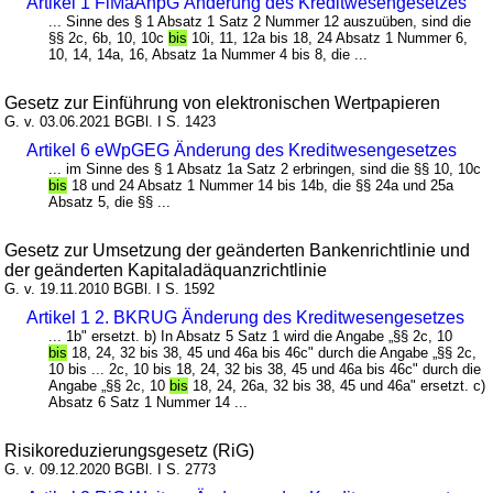
Artikel 1 FiMaAnpG Änderung des Kreditwesengesetzes
... Sinne des § 1 Absatz 1 Satz 2 Nummer 12 auszuüben, sind die
§§ 2c, 6b, 10, 10c
bis
10i, 11, 12a bis 18, 24 Absatz 1 Nummer 6,
10, 14, 14a, 16, Absatz 1a Nummer 4 bis 8, die ...
Gesetz zur Einführung von elektronischen Wertpapieren
G. v. 03.06.2021 BGBl. I S. 1423
Artikel 6 eWpGEG Änderung des Kreditwesengesetzes
... im Sinne des § 1 Absatz 1a Satz 2 erbringen, sind die §§ 10, 10c
bis
18 und 24 Absatz 1 Nummer 14 bis 14b, die §§ 24a und 25a
Absatz 5, die §§ ...
Gesetz zur Umsetzung der geänderten Bankenrichtlinie und
der geänderten Kapitaladäquanzrichtlinie
G. v. 19.11.2010 BGBl. I S. 1592
Artikel 1 2. BKRUG Änderung des Kreditwesengesetzes
... 1b" ersetzt. b) In Absatz 5 Satz 1 wird die Angabe „§§ 2c, 10
bis
18, 24, 32 bis 38, 45 und 46a bis 46c" durch die Angabe „§§ 2c,
10 bis ... 2c, 10 bis 18, 24, 32 bis 38, 45 und 46a bis 46c" durch die
Angabe „§§ 2c, 10
bis
18, 24, 26a, 32 bis 38, 45 und 46a" ersetzt. c)
Absatz 6 Satz 1 Nummer 14 ...
Risikoreduzierungsgesetz (RiG)
G. v. 09.12.2020 BGBl. I S. 2773