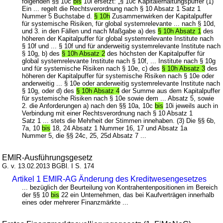
folgenden §§ 10c
bis
10i ersetzt: „§ 10c Kapitalerhaltungspuffer (1)
Ein ... regelt die Rechtsverordnung nach § 10 Absatz 1 Satz 1
Nummer 5 Buchstabe d.
§ 10h
Zusammenwirken der Kapitalpuffer
für systemische Risiken, für global systemrelevante ... nach § 10d,
und 3. in den Fällen und nach Maßgabe a) des
§ 10h Absatz 1
des
höheren der Kapitalpuffer für global systemrelevante Institute nach
§ 10f und ... § 10f und für anderweitig systemrelevante Institute nach
§ 10g, b) des
§ 10h Absatz 2
des höchsten der Kapitalpuffer für
global systemrelevante Institute nach § 10f, ... Institute nach § 10g
und für systemische Risiken nach § 10e, c) des
§ 10h Absatz 3
des
höheren der Kapitalpuffer für systemische Risiken nach § 10e oder
anderweitig ... § 10e oder anderweitig systemrelevante Institute nach
§ 10g, oder d) des
§ 10h Absatz 4
der Summe aus dem Kapitalpuffer
für systemische Risiken nach § 10e sowie dem ... Absatz 5, sowie
2. die Anforderungen a) nach den §§ 10a, 10c
bis
10i jeweils auch in
Verbindung mit einer Rechtsverordnung nach § 10 Absatz 1
Satz 1 ... stets die Mehrheit der Stimmen innehaben. (3) Die §§ 6b,
7a, 10
bis
18, 24 Absatz 1 Nummer 16, 17 und Absatz 1a
Nummer 5, die §§ 24c, 25, 25d Absatz 7 ...
EMIR-Ausführungsgesetz
G. v. 13.02.2013 BGBl. I S. 174
Artikel 1 EMIR-AG Änderung des Kreditwesengesetzes
... bezüglich der Beurteilung von Kontrahentenpositionen im Bereich
der §§ 10
bis
22 ein Unternehmen, das bei Kaufverträgen innerhalb
eines oder mehrerer Finanzmärkte ...