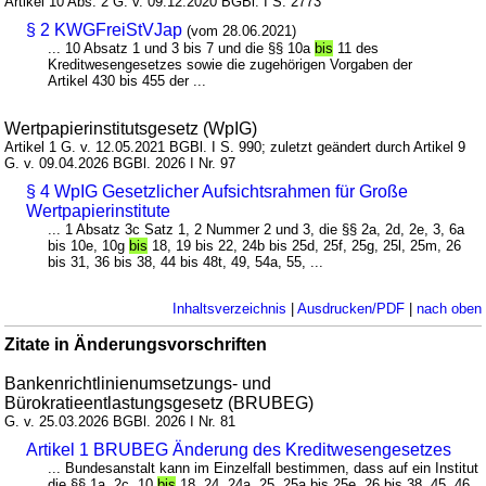
Artikel 10 Abs. 2 G. v. 09.12.2020 BGBl. I S. 2773
§ 2 KWGFreiStVJap
(vom 28.06.2021)
... 10 Absatz 1 und 3 bis 7 und die §§ 10a
bis
11 des
Kreditwesengesetzes sowie die zugehörigen Vorgaben der
Artikel 430 bis 455 der ...
Wertpapierinstitutsgesetz (WpIG)
Artikel 1 G. v. 12.05.2021 BGBl. I S. 990; zuletzt geändert durch Artikel 9
G. v. 09.04.2026 BGBl. 2026 I Nr. 97
§ 4 WpIG Gesetzlicher Aufsichtsrahmen für Große
Wertpapierinstitute
... 1 Absatz 3c Satz 1, 2 Nummer 2 und 3, die §§ 2a, 2d, 2e, 3, 6a
bis 10e, 10g
bis
18, 19 bis 22, 24b bis 25d, 25f, 25g, 25l, 25m, 26
bis 31, 36 bis 38, 44 bis 48t, 49, 54a, 55, ...
Inhaltsverzeichnis
|
Ausdrucken/PDF
|
nach oben
Zitate in Änderungsvorschriften
Bankenrichtlinienumsetzungs- und
Bürokratieentlastungsgesetz (BRUBEG)
G. v. 25.03.2026 BGBl. 2026 I Nr. 81
Artikel 1 BRUBEG Änderung des Kreditwesengesetzes
... Bundesanstalt kann im Einzelfall bestimmen, dass auf ein Institut
die §§ 1a, 2c, 10
bis
18, 24, 24a, 25, 25a bis 25e, 26 bis 38, 45, 46