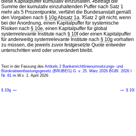
diese Kapitalpuffer kumulativ einzuhalten.
2
Beträgt die
Summe der kumulativ einzuhaltenden Puffer nach Satz 1
mehr als 5 Prozentpunkte, verfährt die Bundesanstalt gemäß
den Vorgaben nach
§ 10g Absatz 1a
.
3
Satz 2 gilt nicht, wenn
bei der Anordnung, einen Kapitalpuffer für systemische
Risiken nach
§ 10e
, einen Kapitalpuffer für global
systemrelevante Institute nach
§ 10f
oder einen Kapitalpuffer
für anderweitig systemrelevante Institute nach
§ 10g
vorhalten
zu müssen, die jeweils zuvor festgesetzte Quote entweder
unterschritten wird oder unverändert bleibt.
Text in der Fassung des
Artikels 2 Bankenrichtlinienumsetzungs- und
Bürokratieentlastungsgesetz (BRUBEG) G. v. 25. März 2026 BGBl. 2026 I
Nr. 81
m.W.v. 1. April 2026
←
→
§ 10g
§ 10i