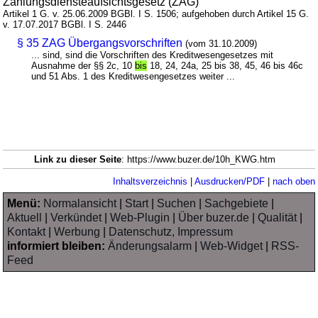
Zahlungsdiensteaufsichtsgesetz (ZAG)
Artikel 1 G. v. 25.06.2009 BGBl. I S. 1506; aufgehoben durch Artikel 15 G.
v. 17.07.2017 BGBl. I S. 2446
§ 35 ZAG Übergangsvorschriften
(vom 31.10.2009)
... sind, sind die Vorschriften des Kreditwesengesetzes mit
Ausnahme der §§ 2c, 10
bis
18, 24, 24a, 25 bis 38, 45, 46 bis 46c
und 51 Abs. 1 des Kreditwesengesetzes weiter ...
Link zu dieser Seite
: https://www.buzer.de/10h_KWG.htm
Inhaltsverzeichnis
|
Ausdrucken/PDF
|
nach oben
Menü:
Normalansicht
|
Start
|
Suchen
|
Sachgebiete
|
Aktuell
|
Verkündet
|
Web-Plugin
|
Über buzer.de
|
Qualität
|
Kontakt
|
Werbung
|
Datenschutz, Impressum
informiert bleiben:
Änderungsalarm
|
Web-Widget
|
RSS-
Feed