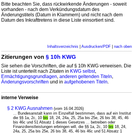
Bitte beachten Sie, dass rückwirkende Änderungen - soweit
vorhanden - nach dem Verkündungsdatum des
Änderungstitels (Datum in Klammern) und nicht nach dem
Datum des Inkrafttretens in diese Liste einsortiert sind.
Inhaltsverzeichnis
|
Ausdrucken/PDF
|
nach oben
Zitierungen von
§ 10h KWG
Sie sehen die Vorschriften, die auf § 10h KWG verweisen. Die
Liste ist unterteilt nach Zitaten in
KWG selbst
,
Ermächtigungsgrundlagen
,
anderen geltenden Titeln
,
Änderungsvorschriften
und in
aufgehobenen Titeln
.
interne Verweise
§ 2 KWG Ausnahmen
(vom 16.04.2026)
... Bundesanstalt kann im Einzelfall bestimmen, dass auf ein Institut
die §§ 1a, 2c, 10
bis
18, 24, 24a, 25, 25a bis 25e, 26 bis 38, 45, 46
bis 46c und 51 Absatz 1 dieses Gesetzes ... betreiben oder
Finanzdienstleistungen erbringen will, die §§ 1a, 2c, 10
bis
18, 24,
24a, 25, 25a bis 25e, 26 bis 38, 45, 46 bis 46c und 51 Absatz 1