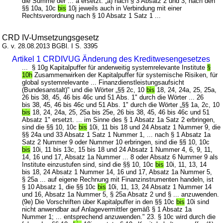
die Summe der ... a ersetzt: „a) nach § 3 Absatz 2 und 3, nach den
§§ 10a, 10c
bis
10j jeweils auch in Verbindung mit einer
Rechtsverordnung nach § 10 Absatz 1 Satz 1 ...
CRD IV-Umsetzungsgesetz
G. v. 28.08.2013 BGBl. I S. 3395
Artikel 1 CRDIVUG Änderung des Kreditwesengesetzes
... § 10g Kapitalpuffer für anderweitig systemrelevante Institute
§
10h
Zusammenwirken der Kapitalpuffer für systemische Risiken, für
global systemrelevante ... Finanzdienstleistungsaufsicht
(Bundesanstalt)" und die Wörter „§§ 2c, 10
bis
18, 24, 24a, 25, 25a,
26 bis 38, 45, 46 bis 46c und 51 Abs. 1" durch die Wörter ... 26
bis 38, 45, 46 bis 46c und 51 Abs. 1" durch die Wörter „§§ 1a, 2c, 10
bis
18, 24, 24a, 25, 25a bis 25e, 26 bis 38, 45, 46 bis 46c und 51
Absatz 1" ersetzt. ... im Sinne des § 1 Absatz 1a Satz 2 erbringen,
sind die §§ 10, 10c
bis
10i, 11 bis 18 und 24 Absatz 1 Nummer 9, die
§§ 24a und 33 Absatz 1 Satz 1 Nummer 1, ... nach § 1 Absatz 1a
Satz 2 Nummer 9 oder Nummer 10 erbringen, sind die §§ 10, 10c
bis
10i, 11 bis 13c, 15 bis 18 und 24 Absatz 1 Nummer 4, 6, 9, 11,
14, 16 und 17, Absatz 1a Nummer ... 8 oder Absatz 6 Nummer 9 als
Institute einzustufen sind, sind die §§ 10, 10c
bis
10i, 11, 13, 14
bis 18, 24 Absatz 1 Nummer 14, 16 und 17, Absatz 1a Nummer 5,
§ 25a ... auf eigene Rechnung mit Finanzinstrumenten handeln, ist
§ 10 Absatz 1, die §§ 10c
bis
10i, 11, 13, 24 Absatz 1 Nummer 14
und 16, Absatz 1a Nummer 5, § 25a Absatz 2 und § ... anzuwenden.
(9e) Die Vorschriften über Kapitalpuffer in den §§ 10c
bis
10i sind
nicht anwendbar auf Anlagevermittler gemäß § 1 Absatz 1a
Nummer 1; ... entsprechend anzuwenden." 23. § 10c wird durch die