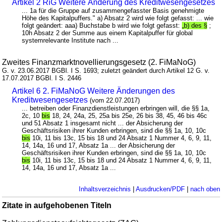
Artikel 2 RiG Weitere Änderung des Kreditwesengesetzes
... 1a für die Gruppe auf zusammengefasster Basis genehmigte
Höhe des Kapitalpuffers." a) Absatz 2 wird wie folgt gefasst: ... wie
folgt geändert: aaa) Buchstabe b wird wie folgt gefasst:
„b) des §
;
10h Absatz 2 der Summe aus einem Kapitalpuffer für global
systemrelevante Institute nach ...
Zweites Finanzmarktnovellierungsgesetz (2. FiMaNoG)
G. v. 23.06.2017 BGBl. I S. 1693; zuletzt geändert durch Artikel 12 G. v.
17.07.2017 BGBl. I S. 2446
Artikel 6 2. FiMaNoG Weitere Änderungen des
Kreditwesengesetzes
(vom 22.07.2017)
... betreiben oder Finanzdienstleistungen erbringen will, die §§ 1a,
2c, 10
bis
18, 24, 24a, 25, 25a bis 25e, 26 bis 38, 45, 46 bis 46c
und 51 Absatz 1 insgesamt nicht ... der Absicherung der
Geschäftsrisiken ihrer Kunden erbringen, sind die §§ 1a, 10, 10c
bis
10i, 11 bis 13c, 15 bis 18 und 24 Absatz 1 Nummer 4, 6, 9, 11,
14, 14a, 16 und 17, Absatz 1a ... der Absicherung der
Geschäftsrisiken ihrer Kunden erbringen, sind die §§ 1a, 10, 10c
bis
10i, 11 bis 13c, 15 bis 18 und 24 Absatz 1 Nummer 4, 6, 9, 11,
14, 14a, 16 und 17, Absatz 1a ...
Inhaltsverzeichnis
|
Ausdrucken/PDF
|
nach oben
Zitate in aufgehobenen Titeln