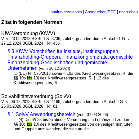
Inhaltsverzeichnis
|
Ausdrucken/PDF
|
nach oben
Zitat in folgenden Normen
KfW-Verordnung (KfWV)
V. v. 20.09.2013 BGBl. I S. 3735; zuletzt geändert durch Artikel 21 G. v.
27.12.2024 BGBl. 2024 I Nr. 438
§ 3 KfWV Vorschriften für Institute, Institutsgruppen,
Finanzholding-Gruppen, Finanzkonglomerate, gemischte
Finanzholding-Gesellschaften und gemischte
Unternehmen
(vom 30.12.2024)
... (EU) Nr. 575/2013 sowie § 10a des Kreditwesengesetzes, 4. die
§§ 10b
bis
10j des Kreditwesengesetzes, 5. § 12 des
Kreditwesengesetzes, 6. ...
Solvabilitätsverordnung (SolvV)
V. v. 06.12.2013 BGBl. I S. 4168; zuletzt geändert durch Artikel 9 G. v.
25.03.2026 BGBl. 2026 I Nr. 81
§ 1 SolvV Anwendungsbereich
(vom 31.03.2026)
... (4) Die §§ 33 bis 37 dieser Verordnung sind ergänzend zu den
§§ 10c
bis
10i des Kreditwesengesetzes von denjenigen Instituten
und Gruppen anzuwenden, die sich an die ...