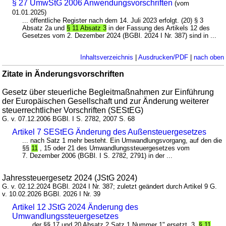
§ 27 UmwStG 2006 Anwendungsvorschriften
(vom
01.01.2025)
... öffentliche Register nach dem 14. Juli 2023 erfolgt. (20) § 3
Absatz 2a und
§ 11 Absatz 3
in der Fassung des Artikels 12 des
Gesetzes vom 2. Dezember 2024 (BGBl. 2024 I Nr. 387) sind in ...
Inhaltsverzeichnis
|
Ausdrucken/PDF
|
nach oben
Zitate in Änderungsvorschriften
Gesetz über steuerliche Begleitmaßnahmen zur Einführung
der Europäischen Gesellschaft und zur Änderung weiterer
steuerrechtlicher Vorschriften (SEStEG)
G. v. 07.12.2006 BGBl. I S. 2782, 2007 S. 68
Artikel 7 SEStEG Änderung des Außensteuergesetzes
... nach Satz 1 mehr besteht. Ein Umwandlungsvorgang, auf den die
§§
11
, 15 oder 21 des Umwandlungssteuergesetzes vom
7. Dezember 2006 (BGBl. I S. 2782, 2791) in der ...
Jahressteuergesetz 2024 (JStG 2024)
G. v. 02.12.2024 BGBl. 2024 I Nr. 387; zuletzt geändert durch Artikel 9 G.
v. 10.02.2026 BGBl. 2026 I Nr. 39
Artikel 12 JStG 2024 Änderung des
Umwandlungssteuergesetzes
... „der §§ 17 und 20 Absatz 2 Satz 1 Nummer 1" ersetzt. 3.
§ 11