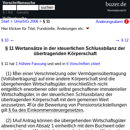
Vorschriftensuche
buzer.de
Normalansicht
§ / Art.
Gesetz
Volltextsuche
Start
>
UmwStG 2006
>
§ 11
Änderungsalarm
Hier klicken für
Titel, Fundstelle, Änderungen
etc.
nur in UmwStG 2006
§ 11 - Umwandlungssteuergesetz (UmwStG
←
→
§ 10
§ 12
2006
k.a.Abk.
)
§ 11 Wertansätze in der steuerlichen Schlussbilanz der
Artikel 6 G. v. 07.12.2006
BGBl. I S. 2782
, 2791 (
Nr. 57
); zuletzt geändert
übertragenden Körperschaft
durch
Artikel 13
G. v. 02.12.2024
BGBl. 2024 I Nr. 387
Geltung ab 13.12.2006; FNA: 610-6-16
Allgemeines Steuerrecht
§ 11 hat
1 frühere Fassung
und wird in
6 Vorschriften zitiert
19 weitere Fassungen
|
Drucksachen / Entwurf / Begründung
|
wird in 91 Vorschriften zitiert
(1)
1
Bei einer Verschmelzung oder Vermögensübertragung
(Vollübertragung) auf eine andere Körperschaft sind die
Dritter Teil Verschmelzung oder Vermögensübertragung
übergehenden Wirtschaftsgüter, einschließlich nicht
(Vollübertragung) auf eine andere Körperschaft
entgeltlich erworbener oder selbst geschaffener immaterieller
Wirtschaftsgüter, in der steuerlichen Schlussbilanz der
übertragenden Körperschaft mit dem gemeinen Wert
anzusetzen.
2
Für die Bewertung von Pensionsrückstellungen
gilt
§ 6a des Einkommensteuergesetzes
.
(2)
1
Auf Antrag können die übergehenden Wirtschaftsgüter
abweichend von Absatz 1 einheitlich mit dem Buchwert oder