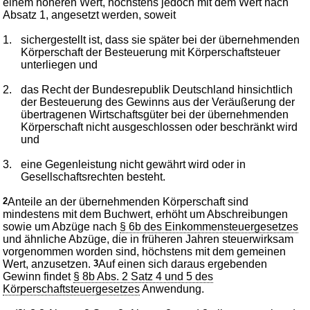
einem höheren Wert, höchstens jedoch mit dem Wert nach
Absatz 1, angesetzt werden, soweit
1.
sichergestellt ist, dass sie später bei der übernehmenden
Körperschaft der Besteuerung mit Körperschaftsteuer
unterliegen und
2.
das Recht der Bundesrepublik Deutschland hinsichtlich
der Besteuerung des Gewinns aus der Veräußerung der
übertragenen Wirtschaftsgüter bei der übernehmenden
Körperschaft nicht ausgeschlossen oder beschränkt wird
und
3.
eine Gegenleistung nicht gewährt wird oder in
Gesellschaftsrechten besteht.
2
Anteile an der übernehmenden Körperschaft sind
mindestens mit dem Buchwert, erhöht um Abschreibungen
sowie um Abzüge nach
§ 6b des Einkommensteuergesetzes
und ähnliche Abzüge, die in früheren Jahren steuerwirksam
vorgenommen worden sind, höchstens mit dem gemeinen
Wert, anzusetzen.
3
Auf einen sich daraus ergebenden
Gewinn findet
§ 8b Abs. 2 Satz 4 und 5 des
Körperschaftsteuergesetzes
Anwendung.