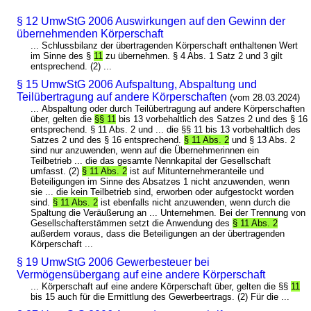
§ 12 UmwStG 2006 Auswirkungen auf den Gewinn der
übernehmenden Körperschaft
... Schlussbilanz der übertragenden Körperschaft enthaltenen Wert
im Sinne des §
11
zu übernehmen. § 4 Abs. 1 Satz 2 und 3 gilt
entsprechend. (2) ...
§ 15 UmwStG 2006 Aufspaltung, Abspaltung und
Teilübertragung auf andere Körperschaften
(vom 28.03.2024)
... Abspaltung oder durch Teilübertragung auf andere Körperschaften
über, gelten die
§§ 11
bis 13 vorbehaltlich des Satzes 2 und des § 16
entsprechend. § 11 Abs. 2 und ... die §§ 11 bis 13 vorbehaltlich des
Satzes 2 und des § 16 entsprechend.
§ 11 Abs. 2
und § 13 Abs. 2
sind nur anzuwenden, wenn auf die Übernehmerinnen ein
Teilbetrieb ... die das gesamte Nennkapital der Gesellschaft
umfasst. (2)
§ 11 Abs. 2
ist auf Mitunternehmeranteile und
Beteiligungen im Sinne des Absatzes 1 nicht anzuwenden, wenn
sie ... die kein Teilbetrieb sind, erworben oder aufgestockt worden
sind.
§ 11 Abs. 2
ist ebenfalls nicht anzuwenden, wenn durch die
Spaltung die Veräußerung an ... Unternehmen. Bei der Trennung von
Gesellschafterstämmen setzt die Anwendung des
§ 11 Abs. 2
außerdem voraus, dass die Beteiligungen an der übertragenden
Körperschaft ...
§ 19 UmwStG 2006 Gewerbesteuer bei
Vermögensübergang auf eine andere Körperschaft
... Körperschaft auf eine andere Körperschaft über, gelten die §§
11
bis 15 auch für die Ermittlung des Gewerbeertrags. (2) Für die ...