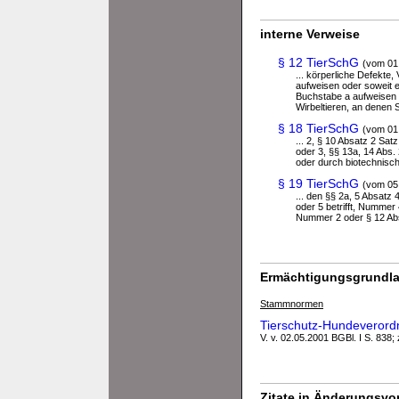
interne Verweise
§ 12 TierSchG
(vom 01
... körperliche Defekte
aufweisen oder soweit 
Buchstabe a aufweisen 
Wirbeltieren, an denen S
§ 18 TierSchG
(vom 01
... 2, § 10 Absatz 2 Sat
oder 3, §§ 13a, 14 Abs. 
oder durch biotechnisc
§ 19 TierSchG
(vom 05
... den §§ 2a, 5 Absatz 
oder 5 betrifft, Nummer 
Nummer 2 oder § 12 Abs.
Ermächtigungsgrundla
Stammnormen
Tierschutz-Hundeveror
V. v. 02.05.2001 BGBl. I S. 838; 
Zitate in Änderungsvor