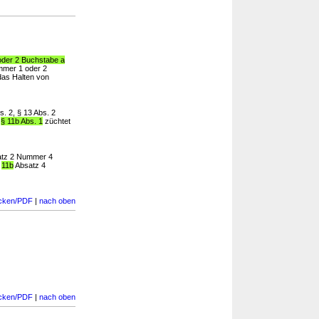
oder 2 Buchstabe a
mmer 1 oder 2
. das Halten von
s. 2, § 13 Abs. 2
n
§ 11b Abs. 1
züchtet
atz 2 Nummer 4
§
11b
Absatz 4
cken/PDF
|
nach oben
cken/PDF
|
nach oben