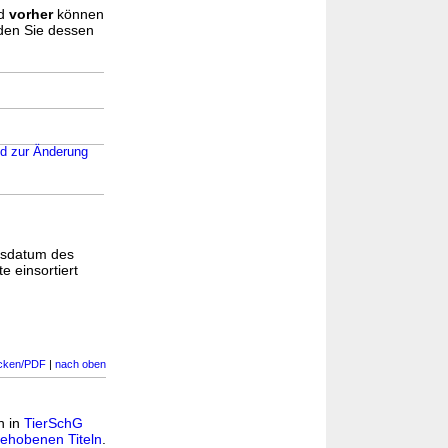
d
vorher
können
nden Sie dessen
nd zur Änderung
gsdatum des
e einsortiert
cken/PDF
|
nach oben
n in
TierSchG
ehobenen Titeln
.