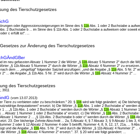
sung des Tierschutzgesetzes
rSchG
sstörungen oder Aggressionssteigerungen im Sinne des §
11b
Abs. 1 oder 2 Buchstabe a aufwei
bs. 2 Buchstabe b ... im Sinne des § 11b Abs. 1 oder 2 Buchstabe a aufweisen oder soweit 
r c erfüllt ist". ...
n Gesetzes zur Änderung des Tierschutzgesetzes
rSchGÄndGBer
ind im neu gefassten Absatz 1 Nummer 2 die Wörter „§
11b
Absatz 5 Nummer 2" durch die Wör
 Wörter „§ 11b Absatz 5 Nummer 2" durch die Wörter „§
11b
Absatz 4 Nummer 2" zu ersetzen.
nach dem ... „eingefügt" folgender Satzteil anzufügen: „und die Angabe „§
11b
Abs. 5 Nr. 2" w
2" ... die Angabe „§ 11b Abs. 5 Nr. 2" wird durch die Wörter „§
11b
Absatz 4 Nummer 2" ...
rung des Tierschutzgesetzes
2, 3911
GÄndG
(vom 13.07.2013)
cher Tiere zu verbieten oder zu beschränken." 20. §
11b
wird wie folgt geändert: a) Die bisher
chutzwidrige Amputationen" ersetzt. b) Die Wörter „§
11b
Abs. 1 oder 2 Buchstabe a" werden d
1 ... „§ 11b Abs. 1 oder 2 Buchstabe a" werden durch die Wörter „§
11b
Absatz 1 Nummer 1 
„§ ... Absatz 1 Nummer 1 oder 2 Buchstabe a" ersetzt. c) Die Wörter „§
11b
Abs. 2 Buchstabe 
 Absatz 1 Nummer 2 ... „§ 11b Abs. 2 Buchstabe b oder c" werden durch die Wörter „§
11b
Ab
tzt. 23. Der bisherige Zehnte Abschnitt ... 2a, 5 Absatz 4, § 7 Absatz 3, § 9 Absatz 1 bis 3, 
ummer 2 oder § 12 Absatz 2 Nummer 4 oder 5 betrifft, Nummer 4, 8, 9, 12, 17, 21a, ... 9 Abs
fügt und die Angabe „§
11b
Abs. 5 Nr. 2" wird durch die Wörter „§ 11b Absatz 4 Nummer 2" ...
h die Wörter „§
11b
Absatz 4 Nummer 2" ersetzt.". 37. § 20 wird wie folgt geändert: ...