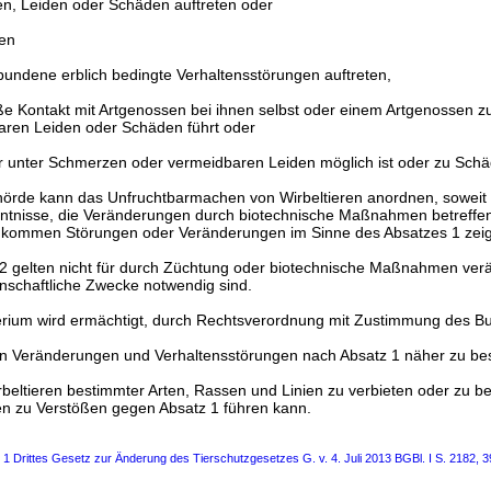
n, Leiden oder Schäden auftreten oder
en
bundene erblich bedingte Verhaltensstörungen auftreten,
ße Kontakt mit Artgenossen bei ihnen selbst oder einem Artgenossen 
aren Leiden oder Schäden führt oder
r unter Schmerzen oder vermeidbaren Leiden möglich ist oder zu Schä
hörde kann das Unfruchtbarmachen von Wirbeltieren anordnen, soweit 
ntnisse, die Veränderungen durch biotechnische Maßnahmen betreffen
hkommen Störungen oder Veränderungen im Sinne des Absatzes 1 zei
 2 gelten nicht für durch Züchtung oder biotechnische Maßnahmen ver
senschaftliche Zwecke notwendig sind.
erium wird ermächtigt, durch Rechtsverordnung mit Zustimmung des B
ten Veränderungen und Verhaltensstörungen nach Absatz 1 näher zu b
beltieren bestimmter Arten, Rassen und Linien zu verbieten oder zu b
n zu Verstößen gegen Absatz 1 führen kann.
s 1 Drittes Gesetz zur Änderung des Tierschutzgesetzes G. v. 4. Juli 2013 BGBl. I S. 2182, 