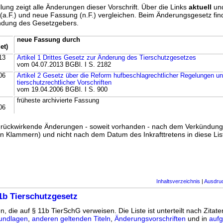
lung zeigt alle Änderungen dieser Vorschrift. Über die Links
aktuell
un
g (a.F.) und neue Fassung (n.F.) vergleichen. Beim Änderungsgesetz fi
ündung des Gesetzgebers.
neue Fassung durch
et)
13
Artikel 1 Drittes Gesetz zur Änderung des Tierschutzgesetzes
vom 04.07.2013 BGBl. I S. 2182
06
Artikel 2 Gesetz über die Reform hufbeschlagrechtlicher Regelungen u
tierschutzrechtlicher Vorschriften
vom 19.04.2006 BGBl. I S. 900
früheste archivierte Fassung
06
ss rückwirkende Änderungen - soweit vorhanden - nach dem Verkündun
n Klammern) und nicht nach dem Datum des Inkrafttretens in diese List
Inhaltsverzeichnis
|
Ausdru
1b Tierschutzgesetz
n, die auf § 11b TierSchG verweisen. Die Liste ist unterteilt nach Zitate
undlagen
,
anderen geltenden Titeln
,
Änderungsvorschriften
und in
aufg