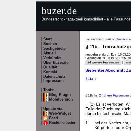
buzer.de
Bundesrecht - tagaktuell konsolidiert - alle Fassunge
Start
Sie sind hier:
Start
>
Inhaltsver
Suchen
§ 11b - Tierschutz
Sachgebiete
Aktuell
neugefasst durch B. v. 18.05.2
Verkündet
Geltung ab 01.10.1972; FNA: 7
Über buzer.de
24 weitere Fassungen
|
wir
Qualität
Siebenter Abschnitt Zu
Kontakt
Datenschutz
←
§ 11a
Impressum
Tools:
Blog-Plugin
§ 11b hat
2 frühere Fassungen
u
Mobilversion
(1) Es ist verboten, 
Falle der Züchtung züch
Update via:
durch biotechnische Maß
Web-Widget
Feed
1.
bei der Nachzucht,
Rechtskataster
Körperteile oder O