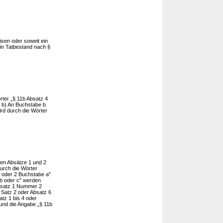
sen oder soweit ein
ein Tatbestand nach §
ter „§ 11b Absatz 4
 b) An Buchstabe b
ird durch die Wörter
igen Absätze 1 und 2
urch die Wörter
oder 2 Buchstabe a"
b oder c" werden
satz 1 Nummer 2
4 Satz 2 oder Absatz 6
atz 1 bis 4 oder
 und die Angabe „§ 11b