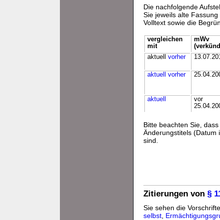
Die nachfolgende Aufstel
Sie jeweils alte Fassun
Volltext sowie die Begr
vergleichen
mWv
mit
(verkünd
aktuell
vorher
13.07.20
aktuell
vorher
25.04.20
aktuell
vor
25.04.20
Bitte beachten Sie, da
Änderungstitels (Datum i
sind.
Zitierungen von
§ 1
Sie sehen die Vorschrifte
selbst
,
Ermächtigungsgr