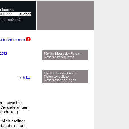
extsuche
r in TierSchG
il bei Änderungen
 2752
Für Ihr Blog oder Forum -
Gesetze verknüpfen
Für Ihre Internetseite -
→
Ticker aktuellste
§ 11c
Gesetzesänderungen
rn, soweit im
e Veränderungen
eränderung
blich bedingt
altet sind und