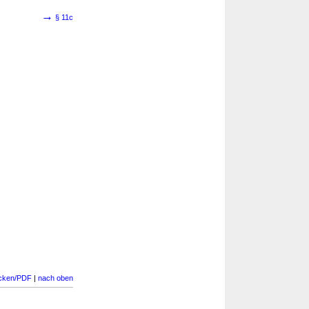
→
§ 11c
cken/PDF
|
nach oben