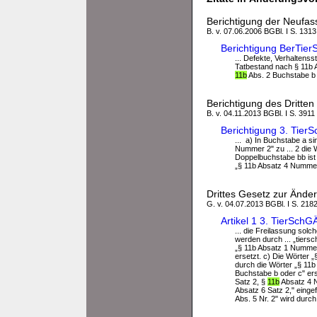
Berichtigung der Neufas
B. v. 07.06.2006 BGBl. I S. 1313
Berichtigung BerTie
... Defekte, Verhalten
Tatbestand nach § 11b A
11b
Abs. 2 Buchstabe b ode
Berichtigung des Dritte
B. v. 04.11.2013 BGBl. I S. 3911
Berichtigung 3. Tie
... a) In Buchstabe a s
Nummer 2" zu ... 2 die
Doppelbuchstabe bb ist 
„§ 11b Absatz 4 Nummer 
Drittes Gesetz zur Ände
G. v. 04.07.2013 BGBl. I S. 218
Artikel 1 3. TierSch
... die Freilassung sol
werden durch ... „tiers
„§ 11b Absatz 1 Nummer 
ersetzt. c) Die Wörter 
durch die Wörter „§ 11b
Buchstabe b oder c" erse
Satz 2, §
11b
Absatz 4 N
Absatz 6 Satz 2," einge
Abs. 5 Nr. 2" wird durc