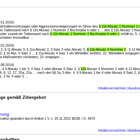
.01.2016)
, Verhaltensstörungen oder Aggressionssteigerungen im Sinne des
§ 11b Absatz 1 Nummer 1 
ein Tatbestand nach § 11b Absatz 1 Nummer 2 Buchstabe b oder c ... des § 11b Absatz 1 Nu
oder soweit ein Tatbestand nach
§ 11b Absatz 1 Nummer 2 Buchstabe b oder c
erfüllt ist, 5
chäden feststellbar ...
.01.2024)
z 2, § 11 Absatz 3, § 11a Absatz 2, 3 Satz 3 oder Absatz 5,
§ 11b Absatz 4 Nummer 2
, § 12 Ab
2, § 16 Abs. 5 Satz 1 ... § 11a Absatz 4 Satz 1 ein Wirbeltier einführt, 22. Wirbeltiere entgege
he Maßnahmen verändert, 23. entgegen ...
.08.2014)
4, § 9 Absatz 1 bis 3, 4 Satz 2 oder Absatz 6 Satz 2, §
11b
Absatz 4 Nummer 2 oder § 12 Abs
4, 8, 12, 17, 20a, 21a, ... nach den §§ 2a, 5 Abs. 4, § 9 Absatz 1 bis 4 oder Absatz 6 Satz 2, 
 2 Nr. 4 oder 5 ...
Inhaltsverzeichnis
|
Ausdru
ge gemäß Zitiergebot
dnung
zuletzt geändert durch Artikel 1 V. v. 25.11.2021 BGBl. I S. 4970
Inhaltsverzeichnis
|
Ausdru
schriften