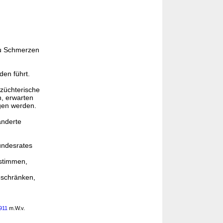
zu Schmerzen
den führt.
züchterische
, erwarten
gen werden.
änderte
undesrates
estimmen,
eschränken,
3911
m.W.v.