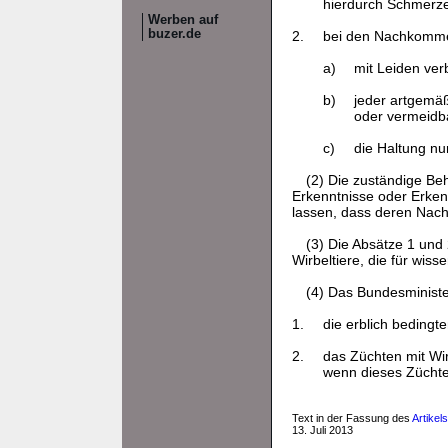
hierdurch Schmerze
Werben auf
buzer.de
2.
bei den Nachkomm
a)
mit Leiden ver
b)
jeder artgemä
oder vermeidb
c)
die Haltung nu
(2) Die zuständige Be
Erkenntnisse oder Erken
lassen, dass deren Nac
(3) Die Absätze 1 und
Wirbeltiere, die für wis
(4) Das Bundesminist
1.
die erblich beding
2.
das Züchten mit Wir
wenn dieses Züchte
Text in der Fassung des
Artikel
13. Juli 2013