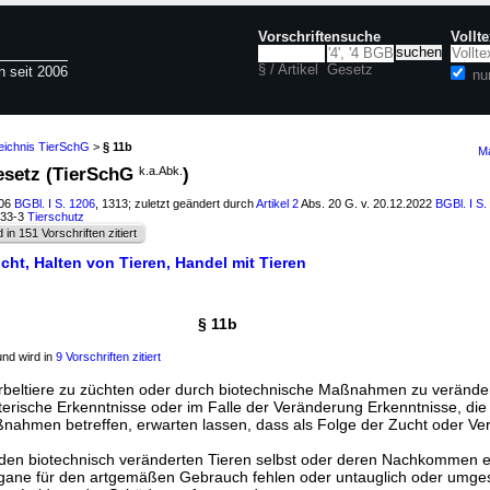
Vorschriftensuche
Vollt
§ / Artikel
Gesetz
n seit 2006
nu
zeichnis TierSchG
>
§ 11b
Ma
gesetz (TierSchG
k.a.Abk.
)
006
BGBl. I S. 1206
, 1313; zuletzt geändert durch
Artikel 2
Abs. 20 G. v. 20.12.2022
BGBl. I S.
833-3
Tierschutz
d in 151 Vorschriften zitiert
cht, Halten von Tieren, Handel mit Tieren
§ 11b
nd wird in
9 Vorschriften zitiert
Wirbeltiere zu züchten oder durch biotechnische Maßnahmen zu verände
terische Erkenntnisse oder im Falle der Veränderung Erkenntnisse, di
nahmen betreffen, erwarten lassen, dass als Folge der Zucht oder V
 den biotechnisch veränderten Tieren selbst oder deren Nachkommen er
rgane für den artgemäßen Gebrauch fehlen oder untauglich oder umgest