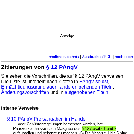
Anzeige
Inhaltsverzeichnis
|
Ausdrucken/PDF
|
nach oben
Zitierungen von
§ 12 PAngV
Sie sehen die Vorschriften, die auf § 12 PAngV verweisen.
Die Liste ist unterteilt nach Zitaten in
PAngV selbst
,
Ermächtigungsgrundlagen
,
anderen geltenden Titeln
,
Änderungsvorschriften
und in
aufgehobenen Titeln
.
interne Verweise
§ 10 PAngV Preisangaben im Handel
... oder Gebührenregelungen bemessen werden, hat
Preisverzeichnisse nach Maßgabe des
§ 12 Absatz 1 und 2
aufzustellen und bekannt zu machen. (6) Die Absätze 1 bis 5 sind