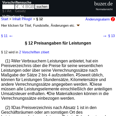
Vorschriftensuche
buzer.de
Normalansicht
§ / Art.
Gesetz
Volltextsuche
Start
>
Inhalt PAngV
>
§ 12
Änderungsalarm
Hier klicken für
Titel, Fundstelle, Änderungen
etc.
nur in PAngV
§ 12 - Preisangabenverordnung (PAngV)
←
→
§ 11
§ 13
Artikel 1 V. v. 12.11.2021
BGBl. I S. 4921
(
Nr. 79
); zuletzt geändert durch
§ 12 Preisangaben für Leistungen
Artikel 8
G. v. 12.05.2026
BGBl. 2026 I Nr. 139
Geltung ab 28.05.2022; FNA: 720-17-3
Allgemeine Preisvorschriften und
Grundlagen des Preisrechts
§ 12 wird in
2 Vorschriften zitiert
3 weitere Fassungen
|
Drucksachen / Entwurf / Begründung
|
(1)
1
Wer Verbrauchern Leistungen anbietet, hat ein
wird in 27 Vorschriften zitiert
Preisverzeichnis über die Preise für seine wesentlichen
Abschnitt 3 Besondere Bestimmungen
Leistungen oder über seine Verrechnungssätze nach
Maßgabe der Sätze 2 bis 4 aufzustellen.
2
Soweit üblich,
können für Leistungen Stundensätze, Kilometersätze und
andere Verrechnungssätze angegeben werden.
3
Diese
müssen alle Leistungselemente einschließlich der anteiligen
Umsatzsteuer enthalten.
4
Die Materialkosten können in die
Verrechnungssätze einbezogen werden.
(2)
1
Das Preisverzeichnis nach Absatz 1 ist in den
Geschäftsräumen oder am sonstigen Ort des