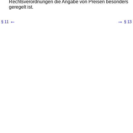
Rechtsverordnungen die Angabe von Preisen besonders
geregelt ist.
←
→
§ 11
§ 13