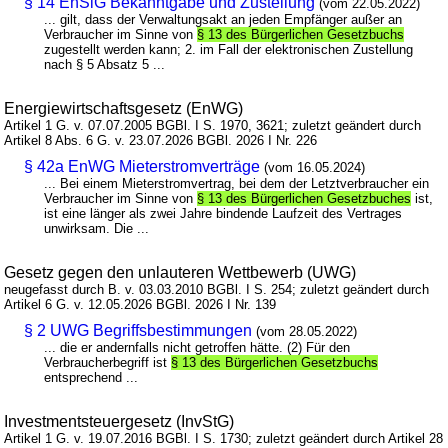
§ 14 EnSiG Bekanntgabe und Zustellung
(vom 22.05.2022)
... gilt, dass der Verwaltungsakt an jeden Empfänger außer an
Verbraucher im Sinne von
§ 13 des Bürgerlichen Gesetzbuchs
zugestellt werden kann; 2. im Fall der elektronischen Zustellung
nach § 5 Absatz 5 ...
Energiewirtschaftsgesetz (EnWG)
Artikel 1 G. v. 07.07.2005 BGBl. I S. 1970, 3621; zuletzt geändert durch
Artikel 8 Abs. 6 G. v. 23.07.2026 BGBl. 2026 I Nr. 226
§ 42a EnWG Mieterstromverträge
(vom 16.05.2024)
... Bei einem Mieterstromvertrag, bei dem der Letztverbraucher ein
Verbraucher im Sinne von
§ 13 des Bürgerlichen Gesetzbuches
ist,
ist eine länger als zwei Jahre bindende Laufzeit des Vertrages
unwirksam. Die ...
Gesetz gegen den unlauteren Wettbewerb (UWG)
neugefasst durch B. v. 03.03.2010 BGBl. I S. 254; zuletzt geändert durch
Artikel 6 G. v. 12.05.2026 BGBl. 2026 I Nr. 139
§ 2 UWG Begriffsbestimmungen
(vom 28.05.2022)
... die er andernfalls nicht getroffen hätte. (2) Für den
Verbraucherbegriff ist
§ 13 des Bürgerlichen Gesetzbuchs
entsprechend ...
Investmentsteuergesetz (InvStG)
Artikel 1 G. v. 19.07.2016 BGBl. I S. 1730; zuletzt geändert durch Artikel 28