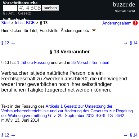
Vorschriftensuche
buzer.de
Normalansicht
§ / Art.
Gesetz
Volltextsuche
Start
>
Inhalt BGB
>
§ 13
Änderungsalarm
Hier klicken für
Titel, Fundstelle, Änderungen
etc.
nur in BGB
§ 13 - Bürgerliches Gesetzbuch (BGB)
←
→
§ 12
§ 14
neugefasst durch B. v. 02.01.2002
BGBl. I S. 42
, 2909; 2003, 738; zuletzt
§ 13 Verbraucher
geändert durch
Artikel 6
G. v. 23.07.2026
BGBl. 2026 I Nr. 226
Geltung ab 01.01.1964; FNA: 400-2
Bürgerliches Gesetzbuch,
Einführungsgesetz und zugehörige Gesetze
§ 13 hat
1 frühere Fassung
und wird in
36 Vorschriften zitiert
180 weitere Fassungen
|
wird in 2387 Vorschriften zitiert
Verbraucher ist jede natürliche Person, die ein
Buch 1 Allgemeiner Teil
Rechtsgeschäft zu Zwecken abschließt, die überwiegend
Abschnitt 1 Personen
weder ihrer gewerblichen noch ihrer selbständigen
Titel 1 Natürliche Personen, Verbraucher,
beruflichen Tätigkeit zugerechnet werden können.
Unternehmer
Text in der Fassung des
Artikels 1 Gesetz zur Umsetzung der
Verbraucherrechterichtlinie und zur Änderung des Gesetzes zur Regelung
der Wohnungsvermittlung G. v. 20. September 2013 BGBl. I S. 3642
m.W.v. 13. Juni 2014
←
→
§ 12
§ 14