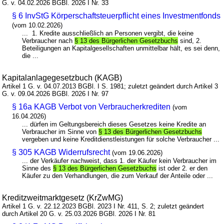
G. v. 04.02.2026 BGBl. 2026 I Nr. 33
§ 6 InvStG Körperschaftsteuerpflicht eines Investmentfonds
(vom 10.02.2026)
... 1. Kredite ausschließlich an Personen vergibt, die keine
Verbraucher nach
§ 13 des Bürgerlichen Gesetzbuchs
sind, 2.
Beteiligungen an Kapitalgesellschaften unmittelbar hält, es sei denn,
die ...
Kapitalanlagegesetzbuch (KAGB)
Artikel 1 G. v. 04.07.2013 BGBl. I S. 1981; zuletzt geändert durch Artikel 3
G. v. 09.04.2026 BGBl. 2026 I Nr. 97
§ 16a KAGB Verbot von Verbraucherkrediten
(vom
16.04.2026)
... dürfen im Geltungsbereich dieses Gesetzes keine Kredite an
Verbraucher im Sinne von
§ 13 des Bürgerlichen Gesetzbuchs
vergeben und keine Kreditdienstleistungen für solche Verbraucher ...
§ 305 KAGB Widerrufsrecht
(vom 19.06.2026)
... der Verkäufer nachweist, dass 1. der Käufer kein Verbraucher im
Sinne des
§ 13 des Bürgerlichen Gesetzbuchs
ist oder 2. er den
Käufer zu den Verhandlungen, die zum Verkauf der Anteile oder ...
Kreditzweitmarktgesetz (KrZwMG)
Artikel 1 G. v. 22.12.2023 BGBl. 2023 I Nr. 411, S. 2; zuletzt geändert
durch Artikel 20 G. v. 25.03.2026 BGBl. 2026 I Nr. 81