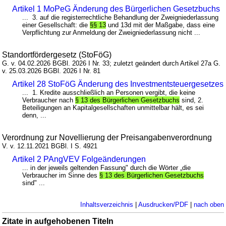
Artikel 1 MoPeG Änderung des Bürgerlichen Gesetzbuchs
... 3. auf die registerrechtliche Behandlung der Zweigniederlassung
einer Gesellschaft: die
§§ 13
und 13d mit der Maßgabe, dass eine
Verpflichtung zur Anmeldung der Zweigniederlassung nicht ...
Standortfördergesetz (StoFöG)
G. v. 04.02.2026 BGBl. 2026 I Nr. 33; zuletzt geändert durch Artikel 27a G.
v. 25.03.2026 BGBl. 2026 I Nr. 81
Artikel 28 StoFöG Änderung des Investmentsteuergesetzes
... 1. Kredite ausschließlich an Personen vergibt, die keine
Verbraucher nach
§ 13 des Bürgerlichen Gesetzbuchs
sind, 2.
Beteiligungen an Kapitalgesellschaften unmittelbar hält, es sei
denn, ...
Verordnung zur Novellierung der Preisangabenverordnung
V. v. 12.11.2021 BGBl. I S. 4921
Artikel 2 PAngVEV Folgeänderungen
... in der jeweils geltenden Fassung" durch die Wörter „die
Verbraucher im Sinne des
§ 13 des Bürgerlichen Gesetzbuchs
sind" ...
Inhaltsverzeichnis
|
Ausdrucken/PDF
|
nach oben
Zitate in aufgehobenen Titeln