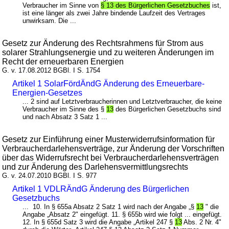
Verbraucher im Sinne von
§ 13 des Bürgerlichen Gesetzbuches
ist,
ist eine länger als zwei Jahre bindende Laufzeit des Vertrages
unwirksam. Die ...
Gesetz zur Änderung des Rechtsrahmens für Strom aus
solarer Strahlungsenergie und zu weiteren Änderungen im
Recht der erneuerbaren Energien
G. v. 17.08.2012 BGBl. I S. 1754
Artikel 1 SolarFördÄndG Änderung des Erneuerbare-
Energien-Gesetzes
... 2 sind auf Letztverbraucherinnen und Letztverbraucher, die keine
Verbraucher im Sinne des §
13
des Bürgerlichen Gesetzbuchs sind
und nach Absatz 3 Satz 1 ...
Gesetz zur Einführung einer Musterwiderrufsinformation für
Verbraucherdarlehensverträge, zur Änderung der Vorschriften
über das Widerrufsrecht bei Verbraucherdarlehensverträgen
und zur Änderung des Darlehensvermittlungsrechts
G. v. 24.07.2010 BGBl. I S. 977
Artikel 1 VDLRÄndG Änderung des Bürgerlichen
Gesetzbuchs
... 10. In § 655a Absatz 2 Satz 1 wird nach der Angabe „§
13
" die
Angabe „Absatz 2" eingefügt. 11. § 655b wird wie folgt ... eingefügt.
12. In § 655d Satz 3 wird die Angabe „Artikel 247 §
13
Abs. 2 Nr. 4"