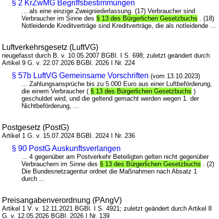
§ 2 KrZwMG Begriffsbestimmungen
... als eine einzige Zweigniederlassung. (17) Verbraucher sind
Verbraucher im Sinne des
§ 13 des Bürgerlichen Gesetzbuchs
. (18)
Notleidende Kreditverträge sind Kreditverträge, die als notleidende ...
Luftverkehrsgesetz (LuftVG)
neugefasst durch B. v. 10.05.2007 BGBl. I S. 698; zuletzt geändert durch
Artikel 9 G. v. 22.07.2026 BGBl. 2026 I Nr. 224
§ 57b LuftVG Gemeinsame Vorschriften
(vom 13.10.2023)
... Zahlungsansprüche bis zu 5.000 Euro aus einer Luftbeförderung,
die einem Verbraucher (
§ 13 des Bürgerlichen Gesetzbuchs
)
geschuldet wird, und die geltend gemacht werden wegen 1. der
Nichtbeförderung, ...
Postgesetz (PostG)
Artikel 1 G. v. 15.07.2024 BGBl. 2024 I Nr. 236
§ 90 PostG Auskunftsverlangen
... 4 gegenüber am Postverkehr Beteiligten gelten nicht gegenüber
Verbrauchern im Sinne des
§ 13 des Bürgerlichen Gesetzbuchs
. (2)
Die Bundesnetzagentur ordnet die Maßnahmen nach Absatz 1
durch ...
Preisangabenverordnung (PAngV)
Artikel 1 V. v. 12.11.2021 BGBl. I S. 4921; zuletzt geändert durch Artikel 8
G. v. 12.05.2026 BGBl. 2026 I Nr. 139