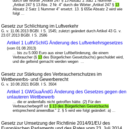
durch die Wörter „Artikel 247 § 13 Absatz 2 Satz 1 Nummer ...
„Artikel 247 § 13 Abs. 2 Nr. 4" durch die Wörter „Artikel 247 §
13
Absatz 2 Satz 1 Nummer 4" ersetzt. 13. § 655e Absatz 2 wird wie
folgt ...
Gesetz zur Schlichtung im Luftverkehr
G. v. 11.06.2013 BGBl. I S. 1545; zuletzt geändert durch Artikel 43 G. v.
23.07.2013 BGBl. I S. 2586
Artikel 1 LuftVSchlG Änderung des Luftverkehrsgesetzes
(vom 01.08.2013)
... bis zu 5.000 Euro aus einer Luftbeförderung, die einem
Verbraucher (§
13
des Bürgerlichen Gesetzbuchs) geschuldet wird,
und die geltend gemacht werden wegen ...
Gesetz zur Stärkung des Verbraucherschutzes im
Wettbewerbs- und Gewerberecht
G. v. 10.08.2021 BGBl. I S. 3504
Artikel 1 GWGuaÄndG Änderung des Gesetzes gegen den
unlauteren Wettbewerb
... die er andernfalls nicht getroffen hätte. (2) Für den
Verbraucherbegriff ist
§ 13 des Bürgerlichen Gesetzbuchs
entsprechend anwendbar." 2. § 5 wird wie folgt geändert: a) ...
Gesetz zur Umsetzung der Richtlinie 2014/91/EU des
Europäischen Parlaments und des Rates vom 23. Juli 2014