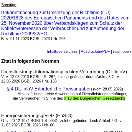
Sonstige
Bekanntmachung zur Umsetzung der Richtlinie (EU)
2020/1828 des Europäischen Parlaments und des Rates vom
25. November 2020 über Verbandsklagen zum Schutz der
Kollektivinteressen der Verbraucher und zur Aufhebung der
Richtlinie 2009/22/EG
B. v. 01.11.2023 BGBl. 2023 I Nr. 296
Inhaltsverzeichnis
|
Ausdrucken/PDF
|
nach oben
Zitat in folgenden Normen
Dienstleistungs-Informationspflichten-Verordnung (DL-InfoV)
V. v. 12.03.2010 BGBl. I S. 267; zuletzt geändert durch Artikel 3 G. v.
12.05.2026 BGBl. 2026 I Nr. 138
§ 4 DL-InfoV Erforderliche Preisangaben
(vom 28.05.2022)
... Absatz 1 findet keine Anwendung auf Dienstleistungsempfänger,
die Verbraucher im Sinne des
§ 13 des Bürgerlichen Gesetzbuchs
...
Energiesicherungsgesetz (EnSiG)
G. v. 20.12.1974 BGBl. I S. 3681; zuletzt geändert durch Artikel 7 G. v.
11.03.2026 BGBl. 2026 I Nr. 66