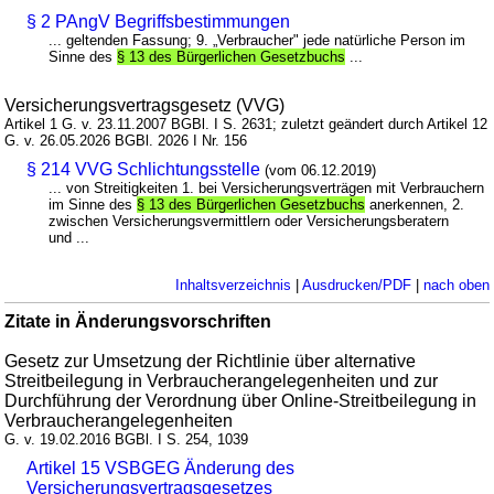
§ 2 PAngV Begriffsbestimmungen
... geltenden Fassung; 9. „Verbraucher" jede natürliche Person im
Sinne des
§ 13 des Bürgerlichen Gesetzbuchs
...
Versicherungsvertragsgesetz (VVG)
Artikel 1 G. v. 23.11.2007 BGBl. I S. 2631; zuletzt geändert durch Artikel 12
G. v. 26.05.2026 BGBl. 2026 I Nr. 156
§ 214 VVG Schlichtungsstelle
(vom 06.12.2019)
... von Streitigkeiten 1. bei Versicherungsverträgen mit Verbrauchern
im Sinne des
§ 13 des Bürgerlichen Gesetzbuchs
anerkennen, 2.
zwischen Versicherungsvermittlern oder Versicherungsberatern
und ...
Inhaltsverzeichnis
|
Ausdrucken/PDF
|
nach oben
Zitate in Änderungsvorschriften
Gesetz zur Umsetzung der Richtlinie über alternative
Streitbeilegung in Verbraucherangelegenheiten und zur
Durchführung der Verordnung über Online-Streitbeilegung in
Verbraucherangelegenheiten
G. v. 19.02.2016 BGBl. I S. 254, 1039
Artikel 15 VSBGEG Änderung des
Versicherungsvertragsgesetzes