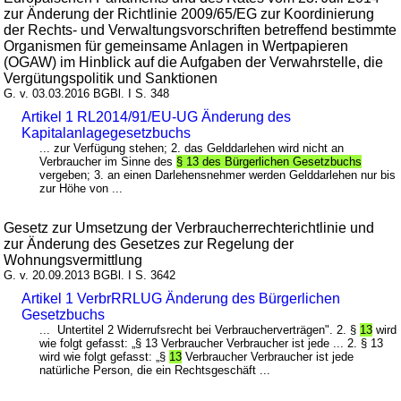
zur Änderung der Richtlinie 2009/65/EG zur Koordinierung
der Rechts- und Verwaltungsvorschriften betreffend bestimmte
Organismen für gemeinsame Anlagen in Wertpapieren
(OGAW) im Hinblick auf die Aufgaben der Verwahrstelle, die
Vergütungspolitik und Sanktionen
G. v. 03.03.2016 BGBl. I S. 348
Artikel 1 RL2014/91/EU-UG Änderung des
Kapitalanlagegesetzbuchs
... zur Verfügung stehen; 2. das Gelddarlehen wird nicht an
Verbraucher im Sinne des
§ 13 des Bürgerlichen Gesetzbuchs
vergeben; 3. an einen Darlehensnehmer werden Gelddarlehen nur bis
zur Höhe von ...
Gesetz zur Umsetzung der Verbraucherrechterichtlinie und
zur Änderung des Gesetzes zur Regelung der
Wohnungsvermittlung
G. v. 20.09.2013 BGBl. I S. 3642
Artikel 1 VerbrRRLUG Änderung des Bürgerlichen
Gesetzbuchs
... Untertitel 2 Widerrufsrecht bei Verbraucherverträgen". 2. §
13
wird
wie folgt gefasst: „§ 13 Verbraucher Verbraucher ist jede ... 2. § 13
wird wie folgt gefasst: „§
13
Verbraucher Verbraucher ist jede
natürliche Person, die ein Rechtsgeschäft ...