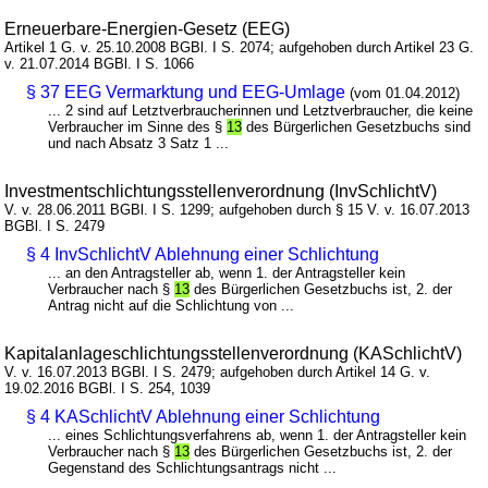
Erneuerbare-Energien-Gesetz (EEG)
Artikel 1 G. v. 25.10.2008 BGBl. I S. 2074; aufgehoben durch Artikel 23 G.
v. 21.07.2014 BGBl. I S. 1066
§ 37 EEG Vermarktung und EEG-Umlage
(vom 01.04.2012)
... 2 sind auf Letztverbraucherinnen und Letztverbraucher, die keine
Verbraucher im Sinne des §
13
des Bürgerlichen Gesetzbuchs sind
und nach Absatz 3 Satz 1 ...
Investmentschlichtungsstellenverordnung (InvSchlichtV)
V. v. 28.06.2011 BGBl. I S. 1299; aufgehoben durch § 15 V. v. 16.07.2013
BGBl. I S. 2479
§ 4 InvSchlichtV Ablehnung einer Schlichtung
... an den Antragsteller ab, wenn 1. der Antragsteller kein
Verbraucher nach §
13
des Bürgerlichen Gesetzbuchs ist, 2. der
Antrag nicht auf die Schlichtung von ...
Kapitalanlageschlichtungsstellenverordnung (KASchlichtV)
V. v. 16.07.2013 BGBl. I S. 2479; aufgehoben durch Artikel 14 G. v.
19.02.2016 BGBl. I S. 254, 1039
§ 4 KASchlichtV Ablehnung einer Schlichtung
... eines Schlichtungsverfahrens ab, wenn 1. der Antragsteller kein
Verbraucher nach §
13
des Bürgerlichen Gesetzbuchs ist, 2. der
Gegenstand des Schlichtungsantrags nicht ...