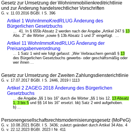
Gesetz zur Umsetzung der Wohnimmobilienkreditrichtlinie
und zur Änderung handelsrechtlicher Vorschriften
G. v. 11.03.2016 BGBl. I S. 396
Artikel 1 WohnImmoKredRLUG Änderung des
Bürgerlichen Gesetzbuchs
... 41. In § 655b Absatz 2 werden nach der Angabe „Artikel 247 §
13
Abs. 2" die Wörter „sowie § 13b Absatz 1 und 3" eingefügt. ...
Artikel 11 WohnImmoKredRLUG Änderung der
Preisangabenverordnung
... 1 Satz 1 wird wie folgt gefasst: „Wer Verbrauchern gemäß §
13
des Bürgerlichen Gesetzbuchs gewerbs- oder geschäftsmäßig oder
wer ihnen ...
Gesetz zur Umsetzung der Zweiten Zahlungsdiensterichtlinie
G. v. 17.07.2017 BGBl. I S. 2446, 2019 I 1113
Artikel 2 ZAGEG 2018 Änderung des Bürgerlichen
Gesetzbuchs
... die Angabe „§§ 1 bis 16" durch die Wörter „§§ 1 bis 12,
13 Absatz
1, 3 bis 5
und §§ 14 bis 16" ersetzt. bb) Satz 2 wird aufgehoben.
b) ...
Personengesellschaftsrechtsmodernisierungsgesetz (MoPeG)
G. v. 10.08.2021 BGBl. I S. 3436; zuletzt geändert durch Artikel 34 Abs. 4
G. v. 22.12.2023 BGBl. 2023 I Nr. 411