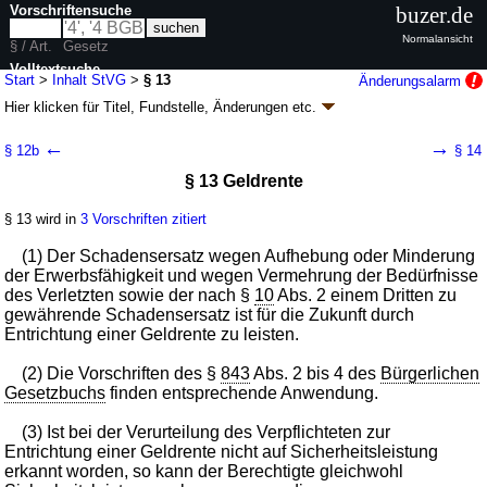
Vorschriftensuche
buzer.de
Normalansicht
§ / Art.
Gesetz
Volltextsuche
Start
>
Inhalt StVG
>
§ 13
Änderungsalarm
Hier klicken für
Titel, Fundstelle, Änderungen
etc.
nur in StVG
§ 13 - Straßenverkehrsgesetz (StVG)
←
→
§ 12b
§ 14
neugefasst durch B. v. 05.03.2003
BGBl. I S. 310
, 919; zuletzt geändert
§ 13 Geldrente
durch
Artikel 2
G. v. 12.05.2026
BGBl. 2026 I Nr. 142
Geltung ab 01.01.1964; FNA: 9231-1
Allgemeines Straßenverkehrsrecht
§ 13 wird in
3 Vorschriften zitiert
79 weitere Fassungen
|
wird in 684 Vorschriften zitiert
II. Haftpflicht
(1) Der Schadensersatz wegen Aufhebung oder Minderung
der Erwerbsfähigkeit und wegen Vermehrung der Bedürfnisse
des Verletzten sowie der nach §
10
Abs. 2 einem Dritten zu
gewährende Schadensersatz ist für die Zukunft durch
Entrichtung einer Geldrente zu leisten.
(2) Die Vorschriften des §
843
Abs. 2 bis 4 des
Bürgerlichen
Gesetzbuchs
finden entsprechende Anwendung.
(3) Ist bei der Verurteilung des Verpflichteten zur
Entrichtung einer Geldrente nicht auf Sicherheitsleistung
erkannt worden, so kann der Berechtigte gleichwohl