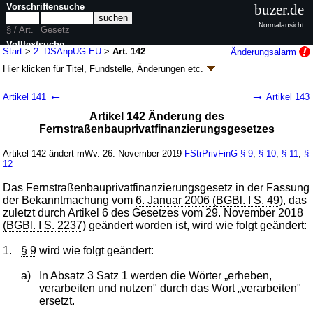
Vorschriftensuche
buzer.de
Normalansicht
§ / Art.
Gesetz
Volltextsuche
Start
>
2. DSAnpUG-EU
>
Art. 142
Änderungsalarm
Hier klicken für
Titel, Fundstelle, Änderungen
etc.
nur in 2. DSAnpUG-EU
Artikel 142 - Zweites Datenschutz-Anpassungs-
←
→
Artikel 141
Artikel 143
und Umsetzungsgesetz EU (2. DSAnpUG-EU)
Artikel 142 Änderung des
G. v. 20.11.2019
BGBl. I S. 1626
(
Nr. 41
); Geltung ab 26.11.2019,
Fernstraßenbauprivatfinanzierungsgesetzes
abweichend siehe
Artikel 155
159 Änderungen
|
Drucksachen / Entwurf / Begründung
|
Artikel 142 ändert mWv. 26. November 2019
FStrPrivFinG
§ 9
,
§ 10
,
§ 11
,
§
wird in 179 Vorschriften zitiert
12
Das
Fernstraßenbauprivatfinanzierungsgesetz
in der Fassung
der Bekanntmachung vom
6. Januar 2006 (BGBl. I S. 49
), das
zuletzt durch
Artikel 6 des Gesetzes vom 29. November 2018
(BGBl. I S. 2237
) geändert worden ist, wird wie folgt geändert:
1.
§ 9
wird wie folgt geändert:
a)
In Absatz 3 Satz 1 werden die Wörter „erheben,
verarbeiten und nutzen" durch das Wort „verarbeiten"
ersetzt.