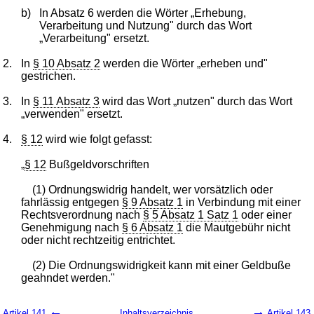
b)
In Absatz 6 werden die Wörter „Erhebung,
Verarbeitung und Nutzung" durch das Wort
„Verarbeitung" ersetzt.
2.
In
§ 10 Absatz 2
werden die Wörter „erheben und"
gestrichen.
3.
In
§ 11 Absatz 3
wird das Wort „nutzen" durch das Wort
„verwenden" ersetzt.
4.
§ 12
wird wie folgt gefasst:
„
§ 12
Bußgeldvorschriften
(1) Ordnungswidrig handelt, wer vorsätzlich oder
fahrlässig entgegen
§ 9 Absatz 1
in Verbindung mit einer
Rechtsverordnung nach
§ 5 Absatz 1 Satz 1
oder einer
Genehmigung nach
§ 6 Absatz 1
die Mautgebühr nicht
oder nicht rechtzeitig entrichtet.
(2) Die Ordnungswidrigkeit kann mit einer Geldbuße
geahndet werden."
←
→
Artikel 141
Inhaltsverzeichnis
Artikel 143