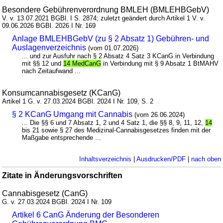
Besondere Gebührenverordnung BMLEH (BMLEHBGebV)
V. v. 13.07.2021 BGBl. I S. 2874; zuletzt geändert durch Artikel 1 V. v.
09.06.2026 BGBl. 2026 I Nr. 169
Anlage BMLEHBGebV (zu § 2 Absatz 1) Gebühren- und
Auslagenverzeichnis
(vom 01.07.2026)
... und zur Ausfuhr nach § 2 Absatz 4 Satz 3 KCanG in Verbindung
mit §§ 12 und
14 MedCanG
in Verbindung mit § 9 Absatz 1 BtMAHV
nach Zeitaufwand ...
Konsumcannabisgesetz (KCanG)
Artikel 1 G. v. 27.03.2024 BGBl. 2024 I Nr. 109, S. 2
§ 2 KCanG Umgang mit Cannabis
(vom 26.06.2024)
... Die §§ 6 und 7 Absatz 1, 2 und 4 Satz 1, die §§ 8, 9, 11, 12,
14
bis 21 sowie § 27 des Medizinal-Cannabisgesetzes finden mit der
Maßgabe entsprechende ...
Inhaltsverzeichnis
|
Ausdrucken/PDF
|
nach oben
Zitate in Änderungsvorschriften
Cannabisgesetz (CanG)
G. v. 27.03.2024 BGBl. 2024 I Nr. 109
Artikel 6 CanG Änderung der Besonderen