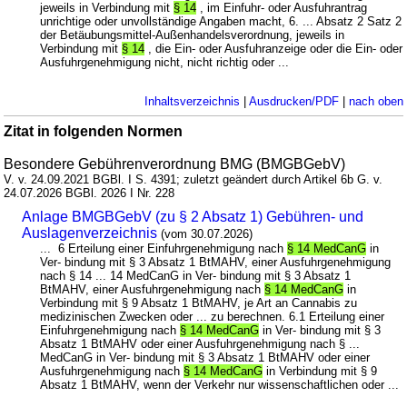
jeweils in Verbindung mit
§ 14
, im Einfuhr- oder Ausfuhrantrag
unrichtige oder unvollständige Angaben macht, 6. ... Absatz 2 Satz 2
der Betäubungsmittel-Außenhandelsverordnung, jeweils in
Verbindung mit
§ 14
, die Ein- oder Ausfuhranzeige oder die Ein- oder
Ausfuhrgenehmigung nicht, nicht richtig oder ...
Inhaltsverzeichnis
|
Ausdrucken/PDF
|
nach oben
Zitat in folgenden Normen
Besondere Gebührenverordnung BMG (BMGBGebV)
V. v. 24.09.2021 BGBl. I S. 4391; zuletzt geändert durch Artikel 6b G. v.
24.07.2026 BGBl. 2026 I Nr. 228
Anlage BMGBGebV (zu § 2 Absatz 1) Gebühren- und
Auslagenverzeichnis
(vom 30.07.2026)
... 6 Erteilung einer Einfuhrgenehmigung nach
§ 14 MedCanG
in
Ver- bindung mit § 3 Absatz 1 BtMAHV, einer Ausfuhrgenehmigung
nach § 14 ... 14 MedCanG in Ver- bindung mit § 3 Absatz 1
BtMAHV, einer Ausfuhrgenehmigung nach
§ 14 MedCanG
in
Verbindung mit § 9 Absatz 1 BtMAHV, je Art an Cannabis zu
medizinischen Zwecken oder ... zu berechnen. 6.1 Erteilung einer
Einfuhrgenehmigung nach
§ 14 MedCanG
in Ver- bindung mit § 3
Absatz 1 BtMAHV oder einer Ausfuhrgenehmigung nach § ...
MedCanG in Ver- bindung mit § 3 Absatz 1 BtMAHV oder einer
Ausfuhrgenehmigung nach
§ 14 MedCanG
in Verbindung mit § 9
Absatz 1 BtMAHV, wenn der Verkehr nur wissenschaftlichen oder ...