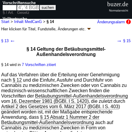
Vorschriftensuche
buzer.de
Normalansicht
§ / Art.
Gesetz
Volltextsuche
Start
>
Inhalt MedCanG
>
§ 14
Änderungsalarm
Hier klicken für
Titel, Fundstelle, Änderungen
etc.
nur in MedCanG
§ 14 - Medizinal-Cannabisgesetz (MedCanG)
←
→
§ 13
§ 15
Artikel 2 G. v. 27.03.2024
BGBl. 2024 I Nr. 109
, S. 27
§ 14 Geltung der Betäubungsmittel-
Geltung ab 01.04.2024; FNA: 2121-6-30
Apotheken- und Arzneimittelwesen,
Außenhandelsverordnung
Gifte
2 weitere Fassungen
|
Drucksachen / Entwurf / Begründung
|
§ 14 wird in
7 Vorschriften zitiert
wird in 36 Vorschriften zitiert
Kapitel 3 Erlaubnis und Genehmigung; Binnenhandel
Auf das Verfahren über die Erteilung einer Genehmigung
nach
Abschnitt 2 Genehmigung zur Einfuhr und Ausfuhr;
§ 12
und die Einfuhr, Ausfuhr und Durchfuhr von
Cannabis zu medizinischen Zwecken oder von Cannabis zu
Durchfuhr
medizinisch-wissenschaftlichen Zwecken finden die
Vorschriften der
Betäubungsmittel-Außenhandelsverordnung
vom
16. Dezember 1981 (BGBl. I S. 1420
), die zuletzt durch
Artikel 2 des Gesetzes vom 6. März 2017 (BGBl. I S. 403
)
geändert worden ist, mit der Maßgabe entsprechende
Anwendung, dass
§ 15 Absatz 1 Nummer 2 der
Betäubungsmittel-Außenhandelsverordnung
auch auf
Cannabis zu medizinischen Zwecken in Form von