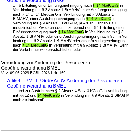
Gebührenverordnung BMG
... 6 Erteilung einer Einfuhrgenehmigung nach
§ 14 MedCanG
in
Ver- bindung mit § 3 Absatz 1 BtMAHV, einer Ausfuhrgenehmigung
nach § 14 ... 14 MedCanG in Ver- bindung mit § 3 Absatz 1
BtMAHV, einer Ausfuhrgenehmigung nach
§ 14 MedCanG
in
Verbindung mit § 9 Absatz 1 BtMAHV, je Art an Cannabis zu
medizinischen Zwecken oder ... zu berechnen. 6.1 Erteilung einer
Einfuhrgenehmigung nach
§ 14 MedCanG
in Ver- bindung mit § 3
Absatz 1 BtMAHV oder einer Ausfuhrgenehmigung nach § ... in Ver-
bindung mit § 3 Absatz 1 BtMAHV oder einer Ausfuhrgenehmigung
nach
§ 14 MedCanG
in Verbindung mit § 9 Absatz 1 BtMAHV, wenn
der Verkehr nur wissenschaftlichen oder ...
Verordnung zur Änderung der Besonderen
Gebührenverordnung BMEL
V. v. 09.06.2026 BGBl. 2026 I Nr. 169
Artikel 1 BMELBGebVÄndV Änderung der Besonderen
Gebührenverordnung BMEL
... und zur Ausfuhr nach § 2 Absatz 4 Satz 3 KCanG in Verbindung
mit §§ 12 und
14 MedCanG
in Verbindung mit § 9 Absatz 1 BtMAHV
nach Zeitaufwand". ...