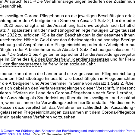
en Anspruch fest.
11
Die Verfahrensregelungen bedürfen der Zustimmu
Gesundheit.
s jeweiligen Corona-Pflegebonus an die jeweiligen Beschäftigten erfolg
chtung oder den Arbeitgeber im Sinne von Absatz 1 Satz 2, bei der ode
i 2022 beschäftigt sind; die Auszahlung hat unverzüglich nach Erhalt d
tz 7, spätestens mit der nächstmöglichen regelmäßigen Entgeltauszah
ber 2022 zu erfolgen.
2
Sie ist den Beschäftigten in der gesamten ihne
zustehenden Höhe in Geld über das Arbeitsentgelt und sonstige Bezüg
echnung mit Ansprüchen der Pflegeeinrichtung oder der Arbeitgeber na
ftigten oder Arbeitnehmer nach Absatz 1 Satz 2 ist ausgeschlossen.
4
bar.
5
Die Sätze 1 bis 4 gelten entsprechend für die Ausbildungsvergütu
ige im Sinne des
§ 2 des Bundesfreiwilligendienstgesetzes
und für Freiw
illigendienstegesetzes
im freiwilligen sozialen Jahr.
bonus kann durch die Länder und die zugelassenen Pflegeeinrichtung
annten Höchstbeträge hinaus für alle Beschäftigten in Pflegeeinrichtu
für die Arbeitgeber und Arbeitnehmer im Sinne von Absatz 1 Satz 2.
3
Die
n sich dabei an den Verfahrensregelungen dieser Vorschrift, insbeson
tieren.
5
Sofern ein Land den Corona-Pflegebonus nach Satz 1 erhöht,
 der Auszahlung als Sonderleistung über die im jeweiligen Land zustän
n, wenn es ihnen die Verwaltungskosten hierfür erstattet.
6
In diesem Fa
assen dazu verpflichtet, das Verfahren einschließlich der Auszahlung 
zugelassenen Pflegeeinrichtungen zusammen mit dem Corona-Pflegebo
ür ein geeignetes Verfahren vorzusehen.
ls 3 Gesetz zur Stärkung des Schutzes der Bevölkerung und insbesondere vulnerabler Pers
2022 BGBl. I S. 1454
m.W.v. 17. September 2022