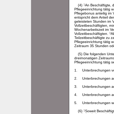
(4)
1
An Beschäftigte,
Pflegeeinrichtung tätig w
Pflegebonus anteilig im
entspricht dem Anteil de
geleisteten Stunden im 
Vollzeitbeschäftigten, m
Wochenarbeitszeit im Ve
Vollzeitbeschäftigten.
3
A
Teilzeitbeschäftigte zu
Pflegeeinrichtung tätig 
Zeitraum 35 Stunden od
(5) Die folgenden Unt
dreimonatigen Zeitraums
Pflegeeinrichtung tätig 
1.
Unterbrechungen vo
2.
Unterbrechungen a
3.
Unterbrechungen 
4.
Unterbrechungen au
5.
Unterbrechungen w
(6)
1
Soweit Beschäftig