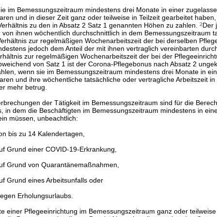
 die im Bemessungszeitraum mindestens drei Monate in einer zugelass
aren und in dieser Zeit ganz oder teilweise in Teilzeit gearbeitet haben,
 Verhältnis zu den in Absatz 2 Satz 1 genannten Höhen zu zahlen.
2
Der j
r von ihnen wöchentlich durchschnittlich in dem Bemessungszeitraum ta
Verhältnis zur regelmäßigen Wochenarbeitszeit der bei derselben Pfleg
indestens jedoch dem Anteil der mit ihnen vertraglich vereinbarten durch
rhältnis zur regelmäßigen Wochenarbeitszeit der bei der Pflegeeinrich
bweichend von Satz 1 ist der Corona-Pflegebonus nach Absatz 2 ungek
 zahlen, wenn sie im Bemessungszeitraum mindestens drei Monate in ei
waren und ihre wöchentliche tatsächliche oder vertragliche Arbeitszeit i
er mehr betrug.
erbrechungen der Tätigkeit im Bemessungszeitraum sind für die Berec
, in dem die Beschäftigten im Bemessungszeitraum mindestens in ein
sein müssen, unbeachtlich:
n bis zu 14 Kalendertagen,
uf Grund einer COVID-19-Erkrankung,
auf Grund von Quarantänemaßnahmen,
f Grund eines Arbeitsunfalls oder
egen Erholungsurlaubs.
te einer Pflegeeinrichtung im Bemessungszeitraum ganz oder teilweise 