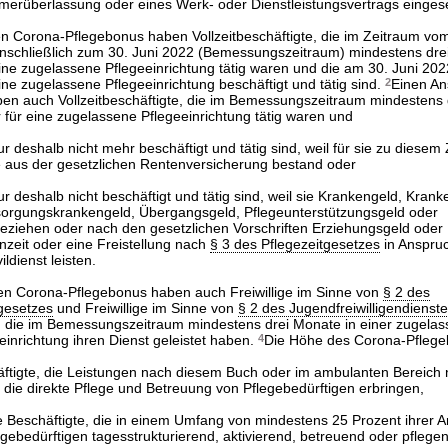
erüberlassung oder eines Werk- oder Dienstleistungsvertrags einges
n Corona-Pflegebonus haben Vollzeitbeschäftigte, die im Zeitraum vo
nschließlich zum 30. Juni 2022 (Bemessungszeitraum) mindestens drei
ne zugelassene Pflegeeinrichtung tätig waren und die am 30. Juni 2022
ne zugelassene Pflegeeinrichtung beschäftigt und tätig sind.
2
Einen An
n auch Vollzeitbeschäftigte, die im Bemessungszeitraum mindestens 
 für eine zugelassene Pflegeeinrichtung tätig waren und
r deshalb nicht mehr beschäftigt und tätig sind, weil für sie zu diesem 
 aus der gesetzlichen Rentenversicherung bestand oder
r deshalb nicht beschäftigt und tätig sind, weil sie Krankengeld, Krank
rsorgungskrankengeld, Übergangsgeld, Pflegeunterstützungsgeld oder
eziehen oder nach den gesetzlichen Vorschriften Erziehungsgeld oder 
nzeit oder eine Freistellung nach
§ 3 des Pflegezeitgesetzes
in Anspru
ldienst leisten.
en Corona-Pflegebonus haben auch Freiwillige im Sinne von
§ 2 des
tgesetzes
und Freiwillige im Sinne von
§ 2 des Jugendfreiwilligendienst
hr, die im Bemessungszeitraum mindestens drei Monate in einer zugelas
inrichtung ihren Dienst geleistet haben.
4
Die Höhe des Corona-Pflege
äftigte, die Leistungen nach diesem Buch oder im ambulanten Bereich
die direkte Pflege und Betreuung von Pflegebedürftigen erbringen,
 Beschäftigte, die in einem Umfang von mindestens 25 Prozent ihrer Ar
ebedürftigen tagesstrukturierend, aktivierend, betreuend oder pflegend