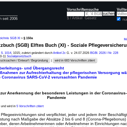
Vorschriftensuche
Vollt
§ / Artikel
Gesetz
n seit 2006
nu
eichnis SGB XI
>
§ 150a
Ma
tzbuch (SGB) Elftes Buch (XI) - Soziale Pflegeversicheru
I S. 1014
, 1015; zuletzt geändert durch
Artikel 2c
G. v. 24.07.2026
BGBl. 2026 I Nr. 228
60-11
Sozialgesetzbuch
ucksachen / Entwurf / Begründung
|
wird in 683 Vorschriften zitiert
berleitungs- und Übergangsrecht
Maßnahmen zur Aufrechterhaltung der pflegerischen Versorgung w
e Coronavirus SARS-CoV-2 verursachten Pandemie
 zur Anerkennung der besonderen Leistungen in der Coronavirus
Pandemie
und wird in
5 Vorschriften zitiert
Pflegeeinrichtungen sind verpflichtet, jeder und jedem ihrer Beschäfti
istung nach Maßgabe der Absätze 2 bis 6 und 8 (Corona-Pflegebonus) 
tgeber, deren Arbeitnehmerinnen oder Arbeitnehmer in Einrichtungen na