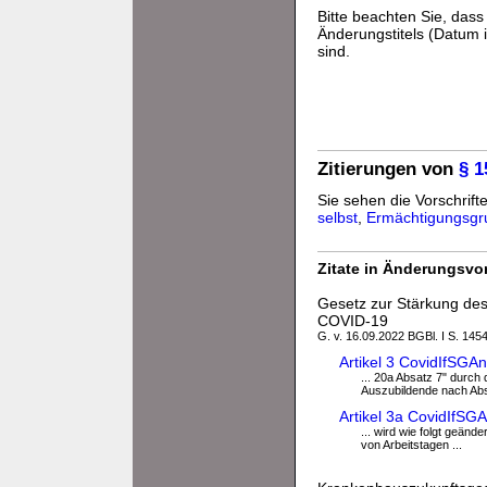
Bitte beachten Sie, da
Änderungstitels (Datum i
sind.
Zitierungen von
§ 1
Sie sehen die Vorschrifte
selbst
,
Ermächtigungsgr
Zitate in Änderungsvor
Gesetz zur Stärkung de
COVID-19
G. v. 16.09.2022 BGBl. I S. 145
Artikel 3 CovidIfSG
... 20a Absatz 7" durch
Auszubildende nach Abs
Artikel 3a CovidIfS
... wird wie folgt geänd
von Arbeitstagen ...