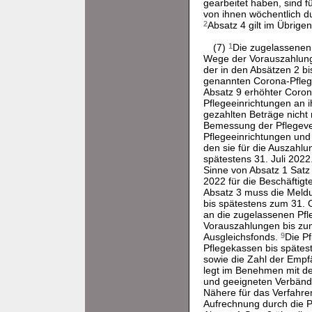
gearbeitet haben, sind 
von ihnen wöchentlich d
2
Absatz 4 gilt im Übrige
(7)
1
Die zugelassenen 
Wege der Vorauszahlung 
der in den Absätzen 2 b
genannten Corona-Pfleg
Absatz 9 erhöhter Coron
Pflegeeinrichtungen an 
gezahlten Beträge nicht
Bemessung der Pflegeve
Pflegeeinrichtungen und
den sie für die Auszahl
spätestens 31. Juli 2022
Sinne von Absatz 1 Satz
2022 für die Beschäftig
Absatz 3 muss die Meld
bis spätestens zum 31. 
an die zugelassenen Pfl
Vorauszahlungen bis zum
Ausgleichsfonds.
9
Die P
Pflegekassen bis spätes
sowie die Zahl der Emp
legt im Benehmen mit de
und geeigneten Verbände
Nähere für das Verfahre
Aufrechnung durch die P