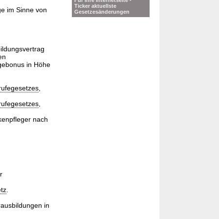
Für Ihre Internetseite -
Ticker aktuellste
ge im Sinne von
Gesetzesänderungen
ildungsvertrag
en
egebonus in Höhe
rufegesetzes
,
rufegesetzes
,
kenpfleger nach
d
d
r
tz
.
rausbildungen in