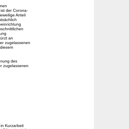
enen
 ist der Corona-
eweilige Anteil
tsächlich
eeinrichtung
schnittlichen
tung
ürzt an
ner zugelassenen
n diesem
hnung des
er zugelassenen
in Kurzarbeit