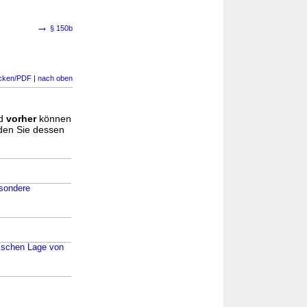
→
§ 150b
cken/PDF
|
nach oben
d
vorher
können
nden Sie dessen
esondere
mischen Lage von