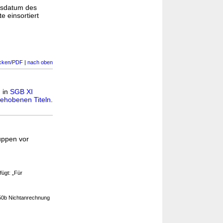
gsdatum des
e einsortiert
cken/PDF
|
nach oben
n in
SGB XI
ehobenen Titeln
.
uppen vor
fügt: „Für
150b Nichtanrechnung