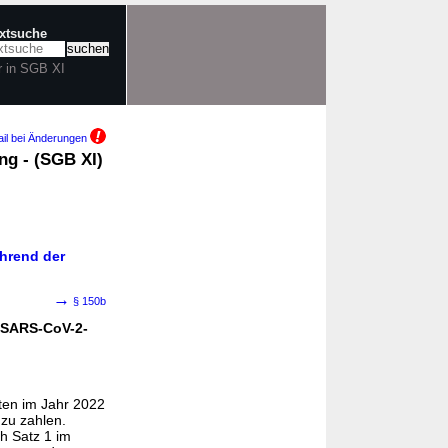
extsuche
r in SGB XI
il bei Änderungen
ng - (SGB XI)
ährend der
→
§ 150b
-SARS-CoV-2-
gten im Jahr 2022
zu zahlen.
ch Satz 1 im