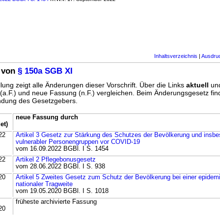
Inhaltsverzeichnis
|
Ausdru
 von
§ 150a SGB XI
lung zeigt alle Änderungen dieser Vorschrift. Über die Links
aktuell
un
g (a.F.) und neue Fassung (n.F.) vergleichen. Beim Änderungsgesetz fi
ündung des Gesetzgebers.
neue Fassung durch
et)
22
Artikel 3 Gesetz zur Stärkung des Schutzes der Bevölkerung und insb
vulnerabler Personengruppen vor COVID-19
vom 16.09.2022 BGBl. I S. 1454
22
Artikel 2 Pflegebonusgesetz
vom 28.06.2022 BGBl. I S. 938
20
Artikel 5 Zweites Gesetz zum Schutz der Bevölkerung bei einer epide
nationaler Tragweite
vom 19.05.2020 BGBl. I S. 1018
früheste archivierte Fassung
20