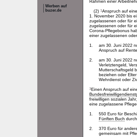
Rahmen einer Arbeitnehm
Werben auf
buzer.de
(2)
1
Anspruch auf eine
1. November 2020 bis ei
zugelassenen oder für ei
zugelassenen oder für ei
Corona-Pflegebonus habe
einer zugelassenen oder
1.
am 30. Juni 2022 nu
Anspruch auf Rente
2.
am 30. Juni 2022 nu
Verletztengeld, Ve
Mutterschaftsgeld b
beziehen oder Elter
Wehrdienst oder Zivi
3
Einen Anspruch auf ein
Bundesfreiwilligendiens
freiwilligen sozialen Ja
eine zugelassene Pflegee
1.
550 Euro für Besch
Fünften Buch
durch 
2.
370 Euro für andere
gemeinsam mit Pfleg