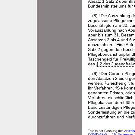
Absatz 1 Satz 2 über ihr
Bundesministeriums für 
(8)
1
Die Auszahlung de
zugelassene Pflegeeinri
Beschäftigten am 30. Jun
Vorauszahlung nach Absa
aber bis zum 31. Dezem
Absätzen 2 bis 4 und 6 
auszuzahlen.
3
Eine Aufr
Satz 2 gegen den Beschä
Pflegebonus ist unpfänd
Taschengeld für Freiwill
des
§ 2 des Jugendfreiw
(9)
1
Der Corona-Pflege
den Absätzen 2 bis 6 gen
werden.
2
Gleiches gilt 
ihr Verfahren.
4
Sie könne
genannten Fristen, orien
Verfahren einschließlich
Pflegekassen durchführe
Land zuständigen Pflegek
Sonderleistung an die 
durchzuführen und hierf
Text in der Fassung des
Artike
COVID-19 G. v. 16. September 