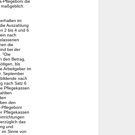
a-Pflegeboni die
n maßgeblich.
 erhalten im
 die Auszahlung
n 2 bis 4 und 6
ein nach
gelassenen
nen die
ind bei der
g.
5
Die
n den Betrag,
ötigen, bis
le Arbeitgeber im
30. September
bildende nach
g nach Satz 6
ie Pflegekassen
ahlten
den
aben den
-Pflegeboni
er Pflegekassen
einrichtungen
erzüglich das
ung und
r im Sinne von