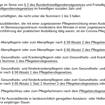
lige im Sinne von
§ 2 des Bundesfreiwilligendienstgesetzes
und Freiwilli
illigendienstegesetzes
im freiwilligen sozialen Jahr und
schäftigten, die nicht unter die Nummern 1 bis 3 fallen.
zubildenden, die mit einer zugelassenen Pflegeeinrichtung einen Ausb
 im Bemessungszeitraum mindestens drei Monate in einer zugelassen
rchführung der praktischen Ausbildung tätig waren, ist ein Corona-Pfl
 Altenpflegerin oder zum Altenpfleger nach
§ 58 Absatz 2 des Pflegebe
 Altenpflegerin oder zum Altenpfleger nach
§ 66 Absatz 2 des Pflegebe
 Gesundheits- und Krankenpflegerin oder zum Gesundheits- und Kran
 1 Nummer 1 des Pflegeberufegesetzes
,
 Gesundheits- und Kinderkrankenpflegerin oder zum Gesundheits- un
ger nach
§ 58 Absatz 1 des Pflegeberufegesetzes
,
 Gesundheits- und Kinderkrankenpflegerin oder zum Gesundheits- un
ger nach
§ 66 Absatz 1 Satz 1 Nummer 2 des Pflegeberufegesetzes
ode
r Pflegefachfrau oder zum Pflegefachmann nach dem
Pflegeberufegese
d für Auszubildende in landesrechtlich geregelten Assistenz- oder Helfe
s einjähriger Dauer.