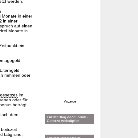
etzt werden.
m
 Monate in einer
 in einer
spruch auf einen
drei Monate in
Zeitpunkt ein
entagegeld,
Elterngeld
ch nehmen oder
egesetzes
im
senen oder für
Anzeige
bonus beträgt
 nach dem
Für Ihr Blog oder Forum -
Gesetze verknüpfen
beitszeit
 tätig sind,