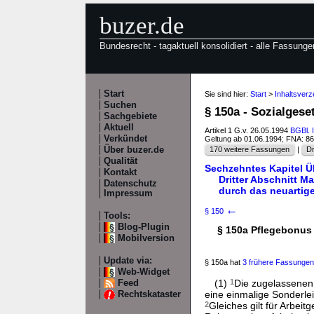
buzer.de
Bundesrecht - tagaktuell konsolidiert - alle Fassunge
Start
Sie sind hier:
Start
>
Inhaltsverz
Suchen
§ 150a - Sozialgese
Sachgebiete
Aktuell
Artikel 1 G.v. 26.05.1994
BGBl. 
Verkündet
Geltung ab 01.06.1994; FNA: 8
Über buzer.de
170 weitere Fassungen
|
Dr
Qualität
Sechzehntes Kapitel Ü
Kontakt
Dritter Abschnitt 
Datenschutz
durch das neuartig
Impressum
←
§ 150
Tools:
Blog-Plugin
§ 150a Pflegebonus
Mobilversion
Update via:
§ 150a hat
3 frühere Fassungen
Web-Widget
(1)
1
Die zugelassenen 
Feed
eine einmalige Sonderle
Rechtskataster
2
Gleiches gilt für Arbei