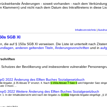
ss rückwirkende Änderungen - soweit vorhanden - nach dem Verkündun
n Klammern) und nicht nach dem Datum des Inkrafttretens in diese List
Inhaltsverzeichnis
|
Ausdru
50a SGB XI
n, die auf § 150a SGB XI verweisen. Die Liste ist unterteilt nach Zitate
undlagen
,
anderen geltenden Titeln
,
Änderungsvorschriften
und in
aufg
schriften
s Schutzes der Bevölkerung und insbesondere vulnerabler Personengr
4
AnpG 2022 Änderung des Elften Buches Sozialgesetzbuch
 die Angabe „§ 35 Absatz 6" ersetzt. 4. Nach
§ 150a Absatz 7 Satz 6
wird folgender Satz einge
atz 3 muss ...
GAnpG 2022 Weitere Änderung des Elften Buches Sozialgesetzbuch
ert: 1. In der Inhaltsübersicht wird nach der Angabe zu
§ 150a
folgende Angabe eingefügt: „§ 