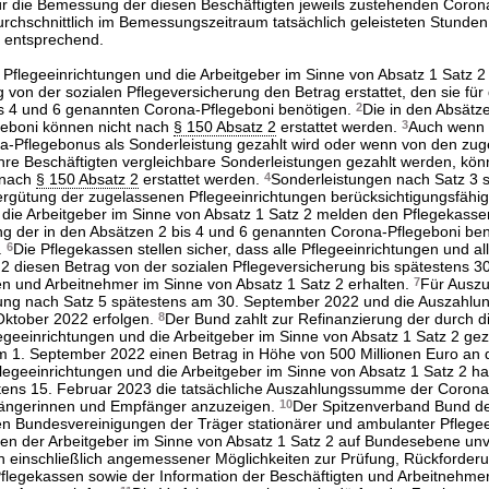
für die Bemessung der diesen Beschäftigten jeweils zustehenden Coron
urchschnittlich im Bemessungszeitraum tatsächlich geleisteten Stunde
n entsprechend.
Pflegeeinrichtungen und die Arbeitgeber im Sinne von Absatz 1 Satz 2
von der sozialen Pflegeversicherung den Betrag erstattet, den sie für
is 4 und 6 genannten Corona-Pflegeboni benötigen.
2
Die in den Absätze
eboni können nicht nach
§ 150 Absatz 2
erstattet werden.
3
Auch wenn 
a-Pflegebonus als Sonderleistung gezahlt wird oder wenn von den zu
ihre Beschäftigten vergleichbare Sonderleistungen gezahlt werden, kön
 nach
§ 150 Absatz 2
erstattet werden.
4
Sonderleistungen nach Satz 3 s
rgütung der zugelassenen Pflegeeinrichtungen berücksichtigungsfähi
 die Arbeitgeber im Sinne von Absatz 1 Satz 2 melden den Pflegekasse
ung der in den Absätzen 2 bis 4 und 6 genannten Corona-Pflegeboni ben
.
6
Die Pflegekassen stellen sicher, dass alle Pflegeeinrichtungen und al
 2 diesen Betrag von der sozialen Pflegeversicherung bis spätestens 
ten und Arbeitnehmer im Sinne von Absatz 1 Satz 2 erhalten.
7
Für Auszu
ung nach Satz 5 spätestens am 30. September 2022 und die Auszahlun
Oktober 2022 erfolgen.
8
Der Bund zahlt zur Refinanzierung der durch d
egeeinrichtungen und die Arbeitgeber im Sinne von Absatz 1 Satz 2 gez
 1. September 2022 einen Betrag in Höhe von 500 Millionen Euro an 
flegeeinrichtungen und die Arbeitgeber im Sinne von Absatz 1 Satz 2 h
tens 15. Februar 2023 die tatsächliche Auszahlungssumme der Corona
fängerinnen und Empfänger anzuzeigen.
10
Der Spitzenverband Bund d
n Bundesvereinigungen der Träger stationärer und ambulanter Pflege
n der Arbeitgeber im Sinne von Absatz 1 Satz 2 auf Bundesebene unv
n einschließlich angemessener Möglichkeiten zur Prüfung, Rückforder
flegekassen sowie der Information der Beschäftigten und Arbeitnehme