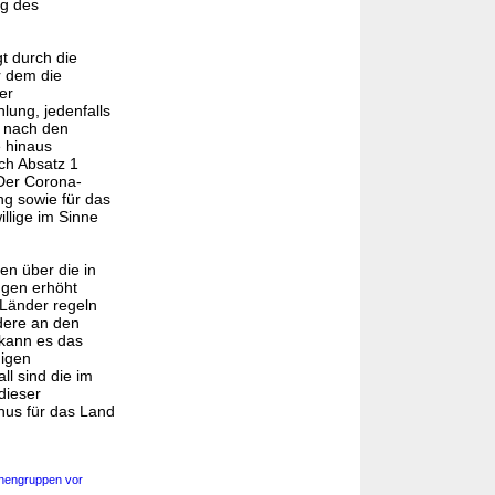
ng des
t durch die
r dem die
er
lung, jedenfalls
n nach den
e hinaus
ch Absatz 1
Der Corona-
ng sowie für das
illige im Sinne
en über die in
ngen erhöht
 Länder regeln
dere an den
 kann es das
digen
ll sind die im
dieser
nus für das Land
onengruppen vor