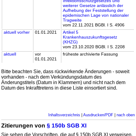
Infektionsschutzgesetzes und
weiterer Gesetze anlässlich der
Aufhebung der Feststellung der
epidemischen Lage von nationaler
Tragweite
vom 22.11.2021 BGBl. I S. 4906
aktuell
vorher
01.01.2021
Artikel 5
Krankenhauszukunftsgesetz
(KHZG)
vom 23.10.2020 BGBl. I S. 2208
aktuell
vor
früheste archivierte Fassung
01.01.2021
Bitte beachten Sie, dass rückwirkende Änderungen - soweit
vorhanden - nach dem Verkündungsdatum des
Änderungstitels (Datum in Klammern) und nicht nach dem
Datum des Inkrafttretens in diese Liste einsortiert sind.
Inhaltsverzeichnis
|
Ausdrucken/PDF
|
nach oben
Zitierungen von
§ 150b SGB XI
Sie sehen die Vorschriften, die auf § 150b SGB XI verweisen.