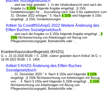
Buches Sozialgesetzbuch
... wird wie folgt geändert: 1. In der Inhaltsübersicht wird nach der
Angabe zu
§ 150b
folgende Angabe eingefügt: „§ 150c
Sonderleistungen für ... Auszahlung nach Satz 6 bis spätestens zum
31. Oktober 2022 erfolgen." 5. Nach
§ 150b
wird folgender § 150c
eingefügt: „§ 150c Sonderleistungen ...
Artikel 3a CovidIfSGAnpG 2022 Weitere Änderung des
Elften Buches Sozialgesetzbuch
... wird nach der Angabe zu § 150a folgende Angabe eingefügt: „
§
150b
Nichtanrechnung von Arbeitstagen mit Bezug von
Pflegeunterstützungsgeld, Betriebshilfe oder ...
Krankenhauszukunftsgesetz (KHZG)
G. v. 23.10.2020 BGBl. I S. 2208; zuletzt geändert durch Artikel 3d G. v.
16.09.2022 BGBl. I S. 1454
Artikel 5 KHZG Änderung des Elften Buches
Sozialgesetzbuch
... 31. Dezember 2020." 4. Nach § 150a wird folgender
§ 150b
eingefügt: „§ 150b Nichtanrechnung von Arbeitstagen mit Bezug
von ... 4. Nach § 150a wird folgender § 150b eingefügt: „
§ 150b
Nichtanrechnung von Arbeitstagen mit Bezug von
Pflegeunterstützungsgeld, Betriebshilfe oder ...