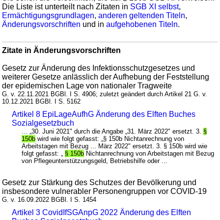
Die Liste ist unterteilt nach Zitaten in
SGB XI selbst
,
Ermächtigungsgrundlagen
,
anderen geltenden Titeln
,
Änderungsvorschriften
und in
aufgehobenen Titeln
.
Zitate in Änderungsvorschriften
Gesetz zur Änderung des Infektionsschutzgesetzes und
weiterer Gesetze anlässlich der Aufhebung der Feststellung
der epidemischen Lage von nationaler Tragweite
G. v. 22.11.2021 BGBl. I S. 4906; zuletzt geändert durch Artikel 21 G. v.
10.12.2021 BGBl. I S. 5162
Artikel 8 EpiLageAufhG Änderung des Elften Buches
Sozialgesetzbuch
... „30. Juni 2021" durch die Angabe „31. März 2022" ersetzt. 3.
§
150b
wird wie folgt gefasst: „§ 150b Nichtanrechnung von
Arbeitstagen mit Bezug ... März 2022" ersetzt. 3. § 150b wird wie
folgt gefasst: „
§ 150b
Nichtanrechnung von Arbeitstagen mit Bezug
von Pflegeunterstützungsgeld, Betriebshilfe oder ...
Gesetz zur Stärkung des Schutzes der Bevölkerung und
insbesondere vulnerabler Personengruppen vor COVID-19
G. v. 16.09.2022 BGBl. I S. 1454
Artikel 3 CovidIfSGAnpG 2022 Änderung des Elften