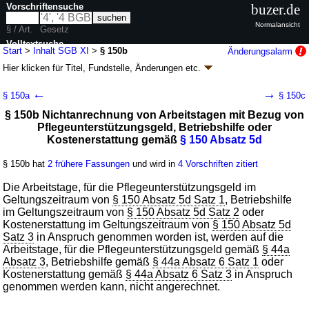
Vorschriftensuche
buzer.de
Normalansicht
§ / Art.
Gesetz
Volltextsuche
Start
>
Inhalt SGB XI
>
§ 150b
Änderungsalarm
Hier klicken für
Titel, Fundstelle, Änderungen
etc.
nur in SGB XI
§ 150b - Sozialgesetzbuch (SGB) Elftes Buch
←
→
§ 150a
§ 150c
(XI) - Soziale Pflegeversicherung - (SGB XI)
§ 150b Nichtanrechnung von Arbeitstagen mit Bezug von
Artikel 1 G.v. 26.05.1994
BGBl. I S. 1014
, 1015; zuletzt geändert durch
Pflegeunterstützungsgeld, Betriebshilfe oder
Artikel 2c
G. v. 24.07.2026
BGBl. 2026 I Nr. 228
Kostenerstattung gemäß
§ 150 Absatz 5d
Geltung ab 01.06.1994; FNA: 860-11
Sozialgesetzbuch
170 weitere Fassungen
|
Drucksachen / Entwurf / Begründung
|
§ 150b hat
2 frühere Fassungen
und wird in
4 Vorschriften zitiert
wird in 683 Vorschriften zitiert
Die Arbeitstage, für die Pflegeunterstützungsgeld im
Sechzehntes Kapitel Überleitungs- und Übergangsrecht
Geltungszeitraum von
§ 150 Absatz 5d Satz 1
, Betriebshilfe
Dritter Abschnitt Maßnahmen zur Aufrechterhaltung
im Geltungszeitraum von
§ 150 Absatz 5d Satz 2
oder
der pflegerischen Versorgung während der durch das
Kostenerstattung im Geltungszeitraum von
§ 150 Absatz 5d
neuartige Coronavirus SARS-CoV-2 verursachten
Satz 3
in Anspruch genommen worden ist, werden auf die
Pandemie
Arbeitstage, für die Pflegeunterstützungsgeld gemäß
§ 44a
Absatz 3
, Betriebshilfe gemäß
§ 44a Absatz 6 Satz 1
oder
Kostenerstattung gemäß
§ 44a Absatz 6 Satz 3
in Anspruch
genommen werden kann, nicht angerechnet.