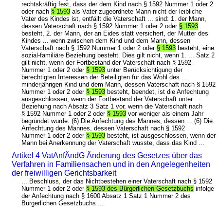
rechtskräftig fest, dass der dem Kind nach § 1592 Nummer 1 oder 2
oder nach
§ 1593
als Vater zugeordnete Mann nicht der leibliche
Vater des Kindes ist, entfällt die Vaterschaft ... sind: 1. der Mann,
dessen Vaterschaft nach § 1592 Nummer 1 oder 2 oder
§ 1593
besteht, 2. der Mann, der an Eides statt versichert, der Mutter des
Kindes ... wenn zwischen dem Kind und dem Mann, dessen
Vaterschaft nach § 1592 Nummer 1 oder 2 oder
§ 1593
besteht, eine
sozial-familiäre Beziehung besteht. Dies gilt nicht, wenn 1. ... Satz 2
gilt nicht, wenn der Fortbestand der Vaterschaft nach § 1592
Nummer 1 oder 2 oder
§ 1593
unter Berücksichtigung der
berechtigten Interessen der Beteiligten für das Wohl des ...
minderjährigen Kind und dem Mann, dessen Vaterschaft nach § 1592
Nummer 1 oder 2 oder
§ 1593
besteht, beendet, ist die Anfechtung
ausgeschlossen, wenn der Fortbestand der Vaterschaft unter ...
Beziehung nach Absatz 3 Satz 1 vor, wenn die Vaterschaft nach
§ 1592 Nummer 1 oder 2 oder
§ 1593
vor weniger als einem Jahr
begründet wurde. (6) Die Anfechtung des Mannes, dessen ... (6) Die
Anfechtung des Mannes, dessen Vaterschaft nach § 1592
Nummer 1 oder 2 oder
§ 1593
besteht, ist ausgeschlossen, wenn der
Mann bei Anerkennung der Vaterschaft wusste, dass das Kind ...
Artikel 4 VatAnfÄndG Änderung des Gesetzes über das
Verfahren in Familiensachen und in den Angelegenheiten
der freiwilligen Gerichtsbarkeit
... Beschluss, der das Nichtbestehen einer Vaterschaft nach § 1592
Nummer 1 oder 2 oder
§ 1593 des Bürgerlichen Gesetzbuchs
infolge
der Anfechtung nach § 1600 Absatz 1 Satz 1 Nummer 2 des
Bürgerlichen Gesetzbuchs ...