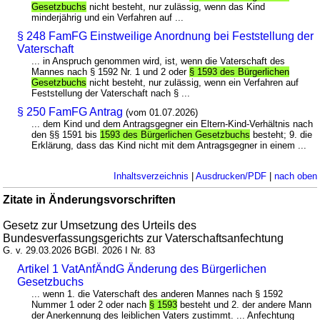
Gesetzbuchs
nicht besteht, nur zulässig, wenn das Kind
minderjährig und ein Verfahren auf ...
§ 248 FamFG Einstweilige Anordnung bei Feststellung der
Vaterschaft
... in Anspruch genommen wird, ist, wenn die Vaterschaft des
Mannes nach § 1592 Nr. 1 und 2 oder
§ 1593 des Bürgerlichen
Gesetzbuchs
nicht besteht, nur zulässig, wenn ein Verfahren auf
Feststellung der Vaterschaft nach § ...
§ 250 FamFG Antrag
(vom 01.07.2026)
... dem Kind und dem Antragsgegner ein Eltern-Kind-Verhältnis nach
den §§ 1591 bis
1593 des Bürgerlichen Gesetzbuchs
besteht; 9. die
Erklärung, dass das Kind nicht mit dem Antragsgegner in einem ...
Inhaltsverzeichnis
|
Ausdrucken/PDF
|
nach oben
Zitate in Änderungsvorschriften
Gesetz zur Umsetzung des Urteils des
Bundesverfassungsgerichts zur Vaterschaftsanfechtung
G. v. 29.03.2026 BGBl. 2026 I Nr. 83
Artikel 1 VatAnfÄndG Änderung des Bürgerlichen
Gesetzbuchs
... wenn 1. die Vaterschaft des anderen Mannes nach § 1592
Nummer 1 oder 2 oder nach
§ 1593
besteht und 2. der andere Mann
der Anerkennung des leiblichen Vaters zustimmt. ... Anfechtung