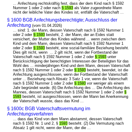
... Anfechtung rechtskräftig fest, dass der dem Kind nach § 1592
Nummer 1 oder 2 oder nach
§ 1593
als Vater zugeordnete Mann
nicht der leibliche Vater des Kindes ist, entfällt die Vaterschaft ...
§ 1600 BGB Anfechtungsberechtigte; Ausschluss der
Anfechtung
(vom 01.04.2026)
... sind: 1. der Mann, dessen Vaterschaft nach § 1592 Nummer 1
oder 2 oder
§ 1593
besteht, 2. der Mann, der an Eides statt
versichert, der Mutter des Kindes während ... wenn zwischen dem
Kind und dem Mann, dessen Vaterschaft nach § 1592 Nummer 1
oder 2 oder
§ 1593
besteht, eine sozial-familiäre Beziehung besteht.
Dies gilt nicht, wenn ... 2 gilt nicht, wenn der Fortbestand der
Vaterschaft nach § 1592 Nummer 1 oder 2 oder
§ 1593
unter
Berücksichtigung der berechtigten Interessen der Beteiligten für das
Wohl des ... minderjährigen Kind und dem Mann, dessen Vaterschaft
nach § 1592 Nummer 1 oder 2 oder
§ 1593
besteht, beendet, ist die
Anfechtung ausgeschlossen, wenn der Fortbestand der Vaterschaft
unter ... Beziehung nach Absatz 3 Satz 1 vor, wenn die Vaterschaft
nach § 1592 Nummer 1 oder 2 oder
§ 1593
vor weniger als einem
Jahr begründet wurde. (6) Die Anfechtung des ... Die Anfechtung des
Mannes, dessen Vaterschaft nach § 1592 Nummer 1 oder 2 oder
§
1593
besteht, ist ausgeschlossen, wenn der Mann bei Anerkennung
der Vaterschaft wusste, dass das Kind ...
§ 1600c BGB Vaterschaftsvermutung im
Anfechtungsverfahren
... dass das Kind von dem Mann abstammt, dessen Vaterschaft
nach § 1592 Nr. 1 und 2, §
1593
besteht. (2) Die Vermutung nach
Absatz 1 gilt nicht, wenn der Mann, der die ...