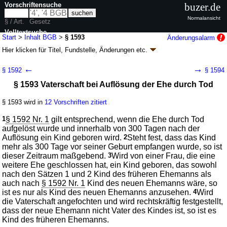
Vorschriftensuche
buzer.de
Normalansicht
§ / Art.
Gesetz
Volltextsuche
Start
>
Inhalt BGB
>
§ 1593
Änderungsalarm
Hier klicken für
Titel, Fundstelle, Änderungen
etc.
nur in BGB
§ 1593 - Bürgerliches Gesetzbuch (BGB)
←
→
§ 1592
§ 1594
neugefasst durch B. v. 02.01.2002
BGBl. I S. 42
, 2909; 2003, 738; zuletzt
§ 1593 Vaterschaft bei Auflösung der Ehe durch Tod
geändert durch
Artikel 6
G. v. 23.07.2026
BGBl. 2026 I Nr. 226
Geltung ab 01.01.1964; FNA: 400-2
Bürgerliches Gesetzbuch,
Einführungsgesetz und zugehörige Gesetze
§ 1593 wird in
12 Vorschriften zitiert
180 weitere Fassungen
|
wird in 2387 Vorschriften zitiert
1
§ 1592 Nr. 1
gilt entsprechend, wenn die Ehe durch Tod
Buch 4 Familienrecht
aufgelöst wurde und innerhalb von 300 Tagen nach der
Abschnitt 2 Verwandtschaft
Auflösung ein Kind geboren wird.
2
Steht fest, dass das Kind
Titel 2 Abstammung
mehr als 300 Tage vor seiner Geburt empfangen wurde, so ist
dieser Zeitraum maßgebend.
3
Wird von einer Frau, die eine
weitere Ehe geschlossen hat, ein Kind geboren, das sowohl
nach den Sätzen 1 und 2 Kind des früheren Ehemanns als
auch nach
§ 1592 Nr. 1
Kind des neuen Ehemanns wäre, so
ist es nur als Kind des neuen Ehemanns anzusehen.
4
Wird
die Vaterschaft angefochten und wird rechtskräftig festgestellt,
dass der neue Ehemann nicht Vater des Kindes ist, so ist es
Kind des früheren Ehemanns.