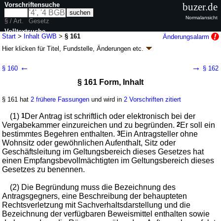
Vorschriftensuche
buzer.de
Normalansicht
§ / Art.
Gesetz
Volltextsuche
Start
>
Inhalt GWB
>
§ 161
Änderungsalarm
Hier klicken für
Titel, Fundstelle, Änderungen
etc.
nur in GWB
§ 161 - Gesetz gegen
←
→
§ 160
§ 162
Wettbewerbsbeschränkungen (GWB)
§ 161 Form, Inhalt
neugefasst durch B. v. 26.06.2013
BGBl. I S. 1750
, 3245; zuletzt geändert
durch
Artikel 9
G. v. 20.07.2026
BGBl. 2026 I Nr. 215
§ 161 hat
2 frühere Fassungen
und wird in
2 Vorschriften zitiert
Geltung ab 01.01.1999; FNA: 703-5
Kartellrecht
79 weitere Fassungen
|
Drucksachen / Entwurf / Begründung
|
(1)
1
Der Antrag ist schriftlich oder elektronisch bei der
wird in 491 Vorschriften zitiert
Vergabekammer einzureichen und zu begründen.
2
Er soll ein
bestimmtes Begehren enthalten.
3
Ein Antragsteller ohne
Teil 4 Vergabe von öffentlichen Aufträgen und
Wohnsitz oder gewöhnlichen Aufenthalt, Sitz oder
Konzessionen
Geschäftsleitung im Geltungsbereich dieses Gesetzes hat
Kapitel 2 Nachprüfungsverfahren
einen Empfangsbevollmächtigten im Geltungsbereich dieses
Abschnitt 2 Verfahren vor der Vergabekammer
Gesetzes zu benennen.
(2) Die Begründung muss die Bezeichnung des
Antragsgegners, eine Beschreibung der behaupteten
Rechtsverletzung mit Sachverhaltsdarstellung und die
Bezeichnung der verfügbaren Beweismittel enthalten sowie