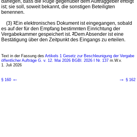
darlegen, dass die Rüge gegenüber dem Auftraggeber erfolgt
ist; sie soll, soweit bekannt, die sonstigen Beteiligten
benennen.
(3)
1
Ein elektronisches Dokument ist eingegangen, sobald
es auf der für den Empfang bestimmten Einrichtung der
Vergabekammer gespeichert ist.
2
Dem Absender ist eine
Bestätigung über den Zeitpunkt des Eingangs zu erteilen.
Text in der Fassung des
Artikels 1 Gesetz zur Beschleunigung der Vergabe
öffentlicher Aufträge G. v. 12. Mai 2026 BGBl. 2026 I Nr. 137
m.W.v.
1. Juli 2026
←
→
§ 160
§ 162