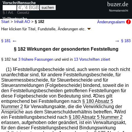
Vorschriftensuche
buzer.de
Normalansicht
§ / Art.
Gesetz
Volltextsuche
Start
>
Inhalt AO
>
§ 182
Änderungsalarm
Hier klicken für
Titel, Fundstelle, Änderungen
etc.
nur in AO
§ 182 - Abgabenordnung (AO)
←
→
§ 181
§ 183
neugefasst durch B. v. 23.01.2025
BGBl. 2025 I Nr. 24
; zuletzt geändert
§ 182 Wirkungen der gesonderten Feststellung
durch
Artikel 15
Abs. 6 G. v. 03.07.2026
BGBl. 2026 I Nr. 199
Geltung ab 01.01.1977; FNA: 610-1-3
Allgemeines Steuerrecht
§ 182 hat
3 frühere Fassungen
und wird in
13 Vorschriften zitiert
144 weitere Fassungen
|
wird in 2148 Vorschriften zitiert
Vierter Teil Durchführung der Besteuerung
(1)
1
Feststellungsbescheide sind, auch wenn sie noch nicht
Dritter Abschnitt Festsetzungs- und
unanfechtbar sind, für andere Feststellungsbescheide, für
Feststellungsverfahren
Steuermessbescheide, für Steuerbescheide und für
2. Unterabschnitt Gesonderte Feststellung von
Steueranmeldungen (Folgebescheide) bindend, soweit die in
Besteuerungsgrundlagen, Festsetzung von
den Feststellungsbescheiden getroffenen Feststellungen für
Steuermessbeträgen
diese Folgebescheide von Bedeutung sind.
2
Dies gilt
I. Gesonderte Feststellungen
entsprechend bei Feststellungen nach
§ 180 Absatz 5
Nummer 2
für Verwaltungsakte, die die Verwirklichung der
Ansprüche aus dem Steuerschuldverhältnis betreffen.
3
Wird
ein Feststellungsbescheid nach
§ 180 Absatz 5 Nummer 2
erlassen, aufgehoben oder geändert, ist ein Verwaltungsakt,
für den dieser Feststellungsbescheid Bindungswirkung