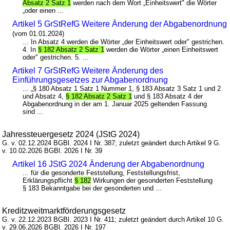
Absatz 2 Satz 1
werden nach dem Wort „Einheitswert" die Wörter
„oder einen ...
Artikel 5 GrStRefG Weitere Änderung der Abgabenordnung
(vom 01.01.2024)
... In Absatz 4 werden die Wörter „der Einheitswert oder" gestrichen.
4. In
§ 182 Absatz 2 Satz 1
werden die Wörter „einen Einheitswert
oder" gestrichen. 5. ...
Artikel 7 GrStRefG Weitere Änderung des
Einführungsgesetzes zur Abgabenordnung
... „§ 180 Absatz 1 Satz 1 Nummer 1, § 183 Absatz 3 Satz 1 und 2
und Absatz 4,
§ 182 Absatz 2 Satz 1
und § 183 Absatz 4 der
Abgabenordnung in der am 1. Januar 2025 geltenden Fassung
sind ...
Jahressteuergesetz 2024 (JStG 2024)
G. v. 02.12.2024 BGBl. 2024 I Nr. 387; zuletzt geändert durch Artikel 9 G.
v. 10.02.2026 BGBl. 2026 I Nr. 39
Artikel 16 JStG 2024 Änderung der Abgabenordnung
... für die gesonderte Feststellung, Feststellungsfrist,
Erklärungspflicht
§ 182
Wirkungen der gesonderten Feststellung
§ 183 Bekanntgabe bei der gesonderten und ...
Kreditzweitmarktförderungsgesetz
G. v. 22.12.2023 BGBl. 2023 I Nr. 411; zuletzt geändert durch Artikel 10 G.
v. 29.06.2026 BGBl. 2026 I Nr. 197