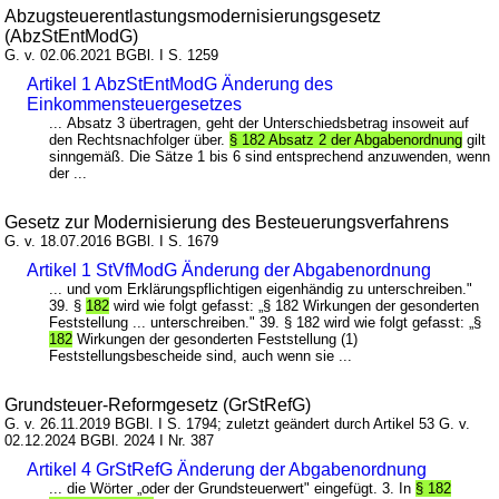
Abzugsteuerentlastungsmodernisierungsgesetz
(AbzStEntModG)
G. v. 02.06.2021 BGBl. I S. 1259
Artikel 1 AbzStEntModG Änderung des
Einkommensteuergesetzes
... Absatz 3 übertragen, geht der Unterschiedsbetrag insoweit auf
den Rechtsnachfolger über.
§ 182 Absatz 2 der Abgabenordnung
gilt
sinngemäß. Die Sätze 1 bis 6 sind entsprechend anzuwenden, wenn
der ...
Gesetz zur Modernisierung des Besteuerungsverfahrens
G. v. 18.07.2016 BGBl. I S. 1679
Artikel 1 StVfModG Änderung der Abgabenordnung
... und vom Erklärungspflichtigen eigenhändig zu unterschreiben."
39. §
182
wird wie folgt gefasst: „§ 182 Wirkungen der gesonderten
Feststellung ... unterschreiben." 39. § 182 wird wie folgt gefasst: „§
182
Wirkungen der gesonderten Feststellung (1)
Feststellungsbescheide sind, auch wenn sie ...
Grundsteuer-Reformgesetz (GrStRefG)
G. v. 26.11.2019 BGBl. I S. 1794; zuletzt geändert durch Artikel 53 G. v.
02.12.2024 BGBl. 2024 I Nr. 387
Artikel 4 GrStRefG Änderung der Abgabenordnung
... die Wörter „oder der Grundsteuerwert" eingefügt. 3. In
§ 182