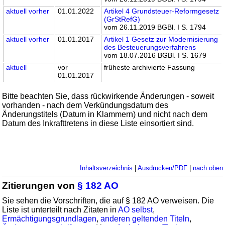
aktuell
vorher
01.01.2022
Artikel 4 Grundsteuer-Reformgesetz
(GrStRefG)
vom 26.11.2019 BGBl. I S. 1794
aktuell
vorher
01.01.2017
Artikel 1 Gesetz zur Modernisierung
des Besteuerungsverfahrens
vom 18.07.2016 BGBl. I S. 1679
aktuell
vor
früheste archivierte Fassung
01.01.2017
Bitte beachten Sie, dass rückwirkende Änderungen - soweit
vorhanden - nach dem Verkündungsdatum des
Änderungstitels (Datum in Klammern) und nicht nach dem
Datum des Inkrafttretens in diese Liste einsortiert sind.
Inhaltsverzeichnis
|
Ausdrucken/PDF
|
nach oben
Zitierungen von
§ 182 AO
Sie sehen die Vorschriften, die auf § 182 AO verweisen. Die
Liste ist unterteilt nach Zitaten in
AO selbst
,
Ermächtigungsgrundlagen
,
anderen geltenden Titeln
,