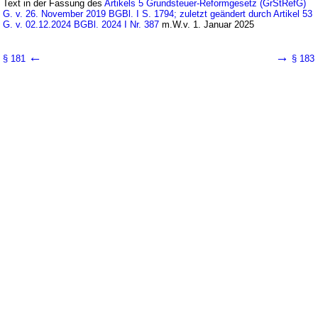
Text in der Fassung des
Artikels 5 Grundsteuer-Reformgesetz (GrStRefG)
G. v. 26. November 2019 BGBl. I S. 1794; zuletzt geändert durch Artikel 53
G. v. 02.12.2024 BGBl. 2024 I Nr. 387
m.W.v. 1. Januar 2025
←
→
§ 181
§ 183