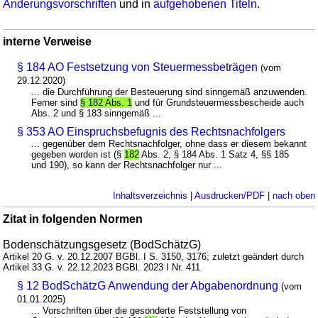
Änderungsvorschriften
und in
aufgehobenen Titeln
.
interne Verweise
§ 184 AO Festsetzung von Steuermessbeträgen
(vom
29.12.2020)
... die Durchführung der Besteuerung sind sinngemäß anzuwenden.
Ferner sind
§ 182 Abs. 1
und für Grundsteuermessbescheide auch
Abs. 2 und § 183 sinngemäß ...
§ 353 AO Einspruchsbefugnis des Rechtsnachfolgers
... gegenüber dem Rechtsnachfolger, ohne dass er diesem bekannt
gegeben worden ist (§
182
Abs. 2, § 184 Abs. 1 Satz 4, §§ 185
und 190), so kann der Rechtsnachfolger nur ...
Inhaltsverzeichnis
|
Ausdrucken/PDF
|
nach oben
Zitat in folgenden Normen
Bodenschätzungsgesetz (BodSchätzG)
Artikel 20 G. v. 20.12.2007 BGBl. I S. 3150, 3176; zuletzt geändert durch
Artikel 33 G. v. 22.12.2023 BGBl. 2023 I Nr. 411
§ 12 BodSchätzG Anwendung der Abgabenordnung
(vom
01.01.2025)
... Vorschriften über die gesonderte Feststellung von