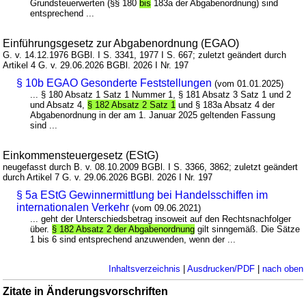
Grundsteuerwerten (§§ 180
bis
183a der Abgabenordnung) sind
entsprechend ...
Einführungsgesetz zur Abgabenordnung (EGAO)
G. v. 14.12.1976 BGBl. I S. 3341, 1977 I S. 667; zuletzt geändert durch
Artikel 4 G. v. 29.06.2026 BGBl. 2026 I Nr. 197
§ 10b EGAO Gesonderte Feststellungen
(vom 01.01.2025)
... § 180 Absatz 1 Satz 1 Nummer 1, § 181 Absatz 3 Satz 1 und 2
und Absatz 4,
§ 182 Absatz 2 Satz 1
und § 183a Absatz 4 der
Abgabenordnung in der am 1. Januar 2025 geltenden Fassung
sind ...
Einkommensteuergesetz (EStG)
neugefasst durch B. v. 08.10.2009 BGBl. I S. 3366, 3862; zuletzt geändert
durch Artikel 7 G. v. 29.06.2026 BGBl. 2026 I Nr. 197
§ 5a EStG Gewinnermittlung bei Handelsschiffen im
internationalen Verkehr
(vom 09.06.2021)
... geht der Unterschiedsbetrag insoweit auf den Rechtsnachfolger
über.
§ 182 Absatz 2 der Abgabenordnung
gilt sinngemäß. Die Sätze
1 bis 6 sind entsprechend anzuwenden, wenn der ...
Inhaltsverzeichnis
|
Ausdrucken/PDF
|
nach oben
Zitate in Änderungsvorschriften