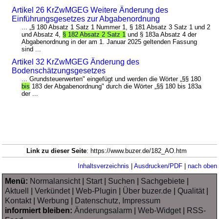
Artikel 26 KrZwMGEG Weitere Änderung des
Einführungsgesetzes zur Abgabenordnung
... „§ 180 Absatz 1 Satz 1 Nummer 1, § 181 Absatz 3 Satz 1 und 2
und Absatz 4,
§ 182 Absatz 2 Satz 1
und § 183a Absatz 4 der
Abgabenordnung in der am 1. Januar 2025 geltenden Fassung
sind ...
Artikel 32 KrZwMGEG Änderung des
Bodenschätzungsgesetzes
... Grundsteuerwerten" eingefügt und werden die Wörter „§§ 180
bis
183 der Abgabenordnung" durch die Wörter „§§ 180 bis 183a
der ...
Link zu dieser Seite
: https://www.buzer.de/182_AO.htm
Inhaltsverzeichnis
|
Ausdrucken/PDF
|
nach oben
Menü:
Normalansicht
|
Start
|
Suchen
|
Sachgebiete
|
Aktuell
|
Verkündet
|
Web-Plugin
|
Über buzer.de
|
Qualität
|
Kontakt
|
Werbung
|
Datenschutz, Impressum
informiert bleiben:
Änderungsalarm
|
Web-Widget
|
RSS-