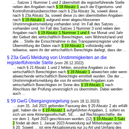
... Satzes 1 Nummer 1 und 2 übermittelt die registerführende Stelle
neben den Angaben nach
§ 19 Absatz 1
auch die Eigentums- und
Kontrollstrukturübersichten nach § 23a Absatz 3a, soweit diese ...
nach § 23a Absatz 3a, soweit diese zu den übermittelten Angaben
nach
§ 19 Absatz 1
aufgrund einer abgeschlossenen
Unstimmigkeitsmeldung vorhanden sind. Im Fall des Satzes ...
vorhanden sind. Im Fall des Satzes 1 Nummer 3 sind neben den
Angaben nach
§ 19 Absatz 1 Nummer 1 und 4
nur Monat und Jahr
der Geburt des wirtschaftlich Berechtigten, sein Wohnsitzland und
alle ... Stelle die Einsichtnahme in das Transparenzregister und die
Übermittlung der Daten nach
§ 19 Absatz 1
vollständig oder
teilweise, wenn ihr der wirtschaftlich Berechtigte darlegt, dass der ...
§ 23a GwG Meldung von Unstimmigkeiten an die
registerführende Stelle
(vom 28.12.2022)
... nach § 21 Absatz 1 und 2 fehlen, einzelne Angaben zu den
wirtschaftlich Berechtigten nach
§ 19 Absatz 1
abweichen oder wenn
abweichende wirtschaftlich Berechtigte ermittelt wurden. Die der ...
Unstimmigkeitsmeldung die von ihr ermittelten Angaben zum
wirtschaftlich Berechtigten im Sinne des
§ 19 Absatz 1
nach
Abschluss der Prüfung unverzüglich zu übermitteln. Dabei werden
auch ...
§ 59 GwG Übergangsregelung
(vom 18.11.2023)
... zum 31. Juli 2021 geltenden Fassung des § 20 Absatz 2 als erfüllt
galt, haben die in
§ 19 Absatz 1
aufgeführten Angaben, 1. sofern es
sich um eine Aktiengesellschaft, SE, ... auf Rechtsgeschäfte, die
vor dem 1. April 2023 geschlossen wurden. (12)
§ 19 Absatz 3 Satz
2
findet ab dem 1. Januar 2023 Anwendung auf Mitteilungen nach
§ 20. Soweit ... ist eine Aktualisierung nur zu Art und Umfang des