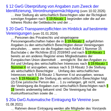
§ 12 GwG Überprüfung von Angaben zum Zweck der
Identifizierung, Verordnungsermächtigung
(vom 10.02.2026)
... ihrer Stellung als wirtschaftlich Berechtigten oder der Richtigkeit
sonstiger Angaben nach
§ 19 Absatz 1
begründen oder die auf ein
höheres Risiko der Geldwäsche und der ...
§ 20 GwG Transparenzpflichten im Hinblick auf bestimmte
Vereinigungen
(vom 01.01.2024)
... Personen des Privatrechts und eingetragene
Personengesellschaften haben die in
§ 19 Absatz 1
aufgeführten
Angaben zu den wirtschaftlich Berechtigten dieser Vereinigungen
einzuholen, ... wenn sie die Angaben nach Artikel 1 Nummer 15
Buchstabe c der Richtlinie (EU) 2018/843 und nach
§ 19 Absatz 1
bereits an ein anderes Register eines Mitgliedstaates der
Europäischen Union übermittelt ... ermöglicht. Bei den Angaben zu
Art und Umfang des wirtschaftlichen Interesses nach
§ 19 Absatz 1
Nummer 4
ist anzugeben, woraus nach § 19 Absatz 3 die Stellung
als wirtschaftlich Berechtigter ... Umfang des wirtschaftlichen
Interesses nach § 19 Absatz 1 Nummer 4 ist anzugeben, woraus
nach
§ 19 Absatz 3
die Stellung als wirtschaftlich Berechtigter folgt.
(2) Eine juristische Person des ... 1 zu verlangen, gilt nicht, wenn
der Vereinigung die Angaben zum wirtschaftlich Berechtigten nach
§
19
bereits anderweitig bekannt sind. Die Vereinigung hat die
Auskunftsersuchen sowie die ...
§ 20a GwG Automatische Eintragung für Vereine
(vom
01.08.2021)
... Rahmen dieser Eintragung werden alle Mitglieder des Vorstands