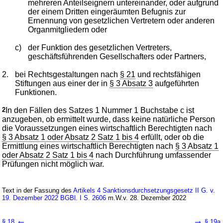
mehreren Anteilseignern untereinander, oder aufgrund
der einem Dritten eingeräumten Befugnis zur
Ernennung von gesetzlichen Vertretern oder anderen
Organmitgliedern oder
c)
der Funktion des gesetzlichen Vertreters,
geschäftsführenden Gesellschafters oder Partners,
2.
bei Rechtsgestaltungen nach
§ 21
und rechtsfähigen
Stiftungen aus einer der in
§ 3 Absatz 3
aufgeführten
Funktionen.
2
In den Fällen des Satzes 1 Nummer 1 Buchstabe c ist
anzugeben, ob ermittelt wurde, dass keine natürliche Person
die Voraussetzungen eines wirtschaftlich Berechtigten nach
§ 3 Absatz 1 oder Absatz 2 Satz 1 bis 4
erfüllt, oder ob die
Ermittlung eines wirtschaftlich Berechtigten nach
§ 3 Absatz 1
oder Absatz 2 Satz 1 bis 4
nach Durchführung umfassender
Prüfungen nicht möglich war.
Text in der Fassung des
Artikels 4 Sanktionsdurchsetzungsgesetz II G. v.
19. Dezember 2022 BGBl. I S. 2606
m.W.v. 28. Dezember 2022
←
→
§ 18
§ 19a