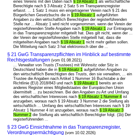
eines Vereins mit den Daten nach
§ 19 Absatz 1
als wirtschaftliche
Berechtigte nach § 3 Absatz 2 Satz 5 im Transparenzregister
erfasst. ... 1 Satz 1 muss ein eingetragener Verein nach § 21 des
Bürgerlichen Gesetzbuchs die in
§ 19 Absatz 1
aufgeführten
Angaben zu den wirtschaftlich Berechtigten der registerführenden
Stelle nur ... Absatz 1 wird nicht vorgenommen, wenn der Verein der
registerführenden Stelle Angaben nach
§ 19 Absatz 1
zur Eintragung
in das Transparenzregister mitgeteilt hat. Dies gilt nicht, wenn der ...
der Verein der registerführenden Stelle mitgeteilt hat, dass die
mitgeteilten Angaben nach
§ 19 Absatz 1
nicht mehr gelten sollen.
Die Mitteilung nach Satz 3 hat elektronisch über die ...
§ 21 GwG Transparenzpflichten im Hinblick auf bestimmte
Rechtsgestaltungen
(vom 01.08.2021)
... Verwalter von Trusts (Trustees) mit Wohnsitz oder Sitz in
Deutschland haben die in
§ 19 Absatz 1
aufgeführten Angaben zu
den wirtschaftlich Berechtigten des Trusts, den sie verwalten, ... ein
Trustee die Angaben nach Artikel 1 Nummer 16 Buchstabe a der
Richtlinie (EU) 2018/843 und nach
§ 19 Absatz 1
bereits an ein
anderes Register eines Mitgliedstaates der Europäischen Union
übermittelt ... zu bezeichnen. Bei den Angaben zu Art und Umfang
des wirtschaftlichen Interesses nach
§ 19 Absatz 1 Nummer 4
ist
anzugeben, woraus nach § 19 Absatz 3 Nummer 2 die Stellung als
wirtschaftlich ... Umfang des wirtschaftlichen Interesses nach § 19
Absatz 1 Nummer 4 ist anzugeben, woraus nach
§ 19 Absatz 3
Nummer 2
die Stellung als wirtschaftlich Berechtigter folgt. (1b) Der
registerführenden ...
§ 23 GwG Einsichtnahme in das Transparenzregister,
Verordnungsermächtigung
(vom 10.02.2026)