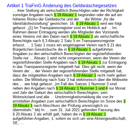
Artikel 1 TraFinG Änderung des Geldwäschegesetzes
... ihrer Stellung als wirtschaftlich Berechtigten oder der Richtigkeit
sonstiger Angaben nach
§ 19 Absatz 1
begründen oder die auf ein
höheres Risiko der Geldwäsche und der ... die Wörter „für die
Identitätsfeststellung" gestrichen. 16.
§ 19 Absatz 1
wird wie folgt
gefasst: „(1) Im Transparenzregister sind im Hinblick auf ... Im
Rahmen dieser Eintragung werden alle Mitglieder des Vorstands
eines Vereins mit den Daten nach
§ 19 Absatz 1
als wirtschaftliche
Berechtigte nach § 3 Absatz 2 Satz 5 im Transparenzregister
erfasst. ... 1 Satz 1 muss ein eingetragener Verein nach § 21 des
Bürgerlichen Gesetzbuchs die in
§ 19 Absatz 1
aufgeführten
Angaben zu den wirtschaftlich Berechtigten der registerführenden
Stelle nur ... Absatz 1 wird nicht vorgenommen, wenn der Verein der
registerführenden Stelle Angaben nach
§ 19 Absatz 1
zur Eintragung
in das Transparenzregister mitgeteilt hat. Dies gilt nicht, wenn der
Verein der ... der Verein der registerführenden Stelle mitgeteilt hat,
dass die mitgeteilten Angaben nach
§ 19 Absatz 1
nicht mehr gelten
sollen. Die Mitteilung nach Satz 3 hat elektronisch über die Webseite
des ... wie folgt gefasst: „Im Fall des Satzes 1 Nummer 3 sind
neben den Angaben nach
§ 19 Absatz 1 Nummer 1 und 4
nur Monat
und Jahr der Geburt des wirtschaftlich Berechtigten, sein
Wohnsitzland und alle ... Unstimmigkeitsmeldung die von ihr
ermittelten Angaben zum wirtschaftlich Berechtigten im Sinne des
§
19 Absatz 1
nach Abschluss der Prüfung unverzüglich zu
übermitteln." bb) In ... zum 31. Juli 2021 geltenden Fassung des
§ 20 Absatz 2 als erfüllt galt, haben die in
§ 19 Absatz 1
aufgeführten Angaben, 1. sofern es sich um eine Aktiengesellschaft,
SE, ...