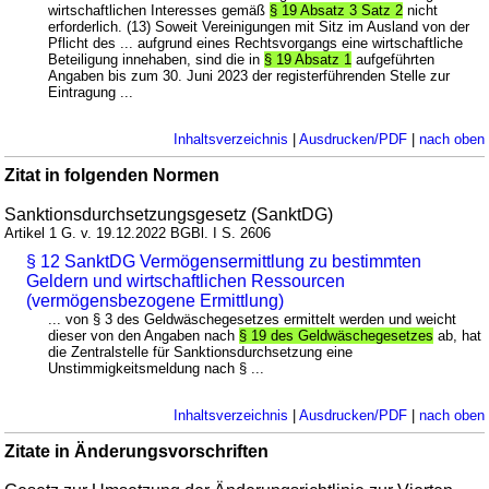
wirtschaftlichen Interesses gemäß
§ 19 Absatz 3 Satz 2
nicht
erforderlich. (13) Soweit Vereinigungen mit Sitz im Ausland von der
Pflicht des ... aufgrund eines Rechtsvorgangs eine wirtschaftliche
Beteiligung innehaben, sind die in
§ 19 Absatz 1
aufgeführten
Angaben bis zum 30. Juni 2023 der registerführenden Stelle zur
Eintragung ...
Inhaltsverzeichnis
|
Ausdrucken/PDF
|
nach oben
Zitat in folgenden Normen
Sanktionsdurchsetzungsgesetz (SanktDG)
Artikel 1 G. v. 19.12.2022 BGBl. I S. 2606
§ 12 SanktDG Vermögensermittlung zu bestimmten
Geldern und wirtschaftlichen Ressourcen
(vermögensbezogene Ermittlung)
... von § 3 des Geldwäschegesetzes ermittelt werden und weicht
dieser von den Angaben nach
§ 19 des Geldwäschegesetzes
ab, hat
die Zentralstelle für Sanktionsdurchsetzung eine
Unstimmigkeitsmeldung nach § ...
Inhaltsverzeichnis
|
Ausdrucken/PDF
|
nach oben
Zitate in Änderungsvorschriften