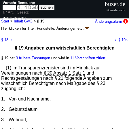
Vorschriftensuche
buzer.de
Normalansicht
§ / Art.
Gesetz
Volltextsuche
Start
>
Inhalt GwG
>
§ 19
Änderungsalarm
Hier klicken für
Titel, Fundstelle, Änderungen
etc.
nur in GwG
§ 19 - Geldwäschegesetz (GwG)
←
→
§ 18
§ 19a
Artikel 1 G. v. 23.06.2017
BGBl. I S. 1822
(
Nr. 39
); zuletzt geändert durch
§ 19 Angaben zum wirtschaftlich Berechtigten
Artikel 12
G. v. 29.06.2026
BGBl. 2026 I Nr. 197
Geltung ab 26.06.2017; FNA: 7613-3
Geldwäsche
§ 19 hat
3 frühere Fassungen
und wird in
11 Vorschriften zitiert
32 weitere Fassungen
|
Drucksachen / Entwurf / Begründung
|
wird in 332 Vorschriften zitiert
(1) Im Transparenzregister sind im Hinblick auf
Abschnitt 4 Transparenzregister
Vereinigungen nach
§ 20 Absatz 1 Satz 1
und
Rechtsgestaltungen nach
§ 21
folgende Angaben zum
wirtschaftlich Berechtigten nach Maßgabe des
§ 23
zugänglich:
1.
Vor- und Nachname,
2.
Geburtsdatum,
3.
Wohnort,