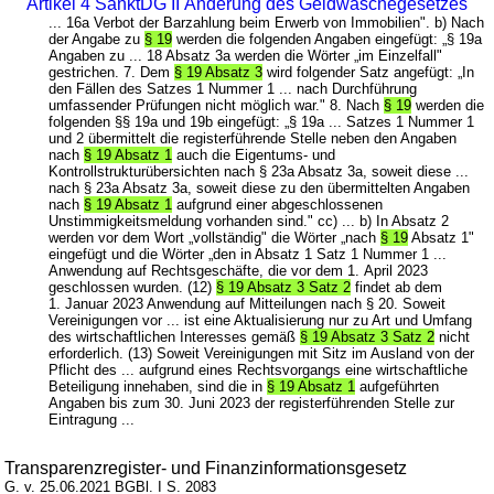
Artikel 4 SanktDG II Änderung des Geldwäschegesetzes
... 16a Verbot der Barzahlung beim Erwerb von Immobilien". b) Nach
der Angabe zu
§ 19
werden die folgenden Angaben eingefügt: „§ 19a
Angaben zu ... 18 Absatz 3a werden die Wörter „im Einzelfall"
gestrichen. 7. Dem
§ 19 Absatz 3
wird folgender Satz angefügt: „In
den Fällen des Satzes 1 Nummer 1 ... nach Durchführung
umfassender Prüfungen nicht möglich war." 8. Nach
§ 19
werden die
folgenden §§ 19a und 19b eingefügt: „§ 19a ... Satzes 1 Nummer 1
und 2 übermittelt die registerführende Stelle neben den Angaben
nach
§ 19 Absatz 1
auch die Eigentums- und
Kontrollstrukturübersichten nach § 23a Absatz 3a, soweit diese ...
nach § 23a Absatz 3a, soweit diese zu den übermittelten Angaben
nach
§ 19 Absatz 1
aufgrund einer abgeschlossenen
Unstimmigkeitsmeldung vorhanden sind." cc) ... b) In Absatz 2
werden vor dem Wort „vollständig" die Wörter „nach
§ 19
Absatz 1"
eingefügt und die Wörter „den in Absatz 1 Satz 1 Nummer 1 ...
Anwendung auf Rechtsgeschäfte, die vor dem 1. April 2023
geschlossen wurden. (12)
§ 19 Absatz 3 Satz 2
findet ab dem
1. Januar 2023 Anwendung auf Mitteilungen nach § 20. Soweit
Vereinigungen vor ... ist eine Aktualisierung nur zu Art und Umfang
des wirtschaftlichen Interesses gemäß
§ 19 Absatz 3 Satz 2
nicht
erforderlich. (13) Soweit Vereinigungen mit Sitz im Ausland von der
Pflicht des ... aufgrund eines Rechtsvorgangs eine wirtschaftliche
Beteiligung innehaben, sind die in
§ 19 Absatz 1
aufgeführten
Angaben bis zum 30. Juni 2023 der registerführenden Stelle zur
Eintragung ...
Transparenzregister- und Finanzinformationsgesetz
G. v. 25.06.2021 BGBl. I S. 2083