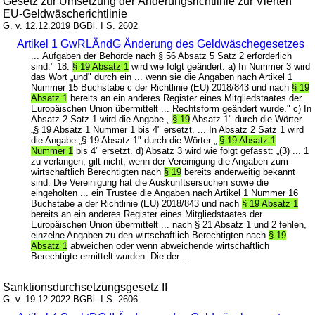
Gesetz zur Umsetzung der Änderungsrichtlinie zur Vierten
EU-Geldwäscherichtlinie
G. v. 12.12.2019 BGBl. I S. 2602
Artikel 1 GwRLÄndG Änderung des Geldwäschegesetzes
... Aufgaben der Behörde nach § 56 Absatz 5 Satz 2 erforderlich
sind." 18.
§ 19 Absatz 1
wird wie folgt geändert: a) In Nummer 3 wird
das Wort „und" durch ein ... wenn sie die Angaben nach Artikel 1
Nummer 15 Buchstabe c der Richtlinie (EU) 2018/843 und nach
§ 19
Absatz 1
bereits an ein anderes Register eines Mitgliedstaates der
Europäischen Union übermittelt ... Rechtsform geändert wurde." c) In
Absatz 2 Satz 1 wird die Angabe „
§ 19
Absatz 1" durch die Wörter
„§ 19 Absatz 1 Nummer 1 bis 4" ersetzt. ... In Absatz 2 Satz 1 wird
die Angabe „§ 19 Absatz 1" durch die Wörter „
§ 19 Absatz 1
Nummer 1
bis 4" ersetzt. d) Absatz 3 wird wie folgt gefasst: „(3) ... 1
zu verlangen, gilt nicht, wenn der Vereinigung die Angaben zum
wirtschaftlich Berechtigten nach
§ 19
bereits anderweitig bekannt
sind. Die Vereinigung hat die Auskunftsersuchen sowie die
eingeholten ... ein Trustee die Angaben nach Artikel 1 Nummer 16
Buchstabe a der Richtlinie (EU) 2018/843 und nach
§ 19 Absatz 1
bereits an ein anderes Register eines Mitgliedstaates der
Europäischen Union übermittelt ... nach § 21 Absatz 1 und 2 fehlen,
einzelne Angaben zu den wirtschaftlich Berechtigten nach
§ 19
Absatz 1
abweichen oder wenn abweichende wirtschaftlich
Berechtigte ermittelt wurden. Die der ...
Sanktionsdurchsetzungsgesetz II
G. v. 19.12.2022 BGBl. I S. 2606