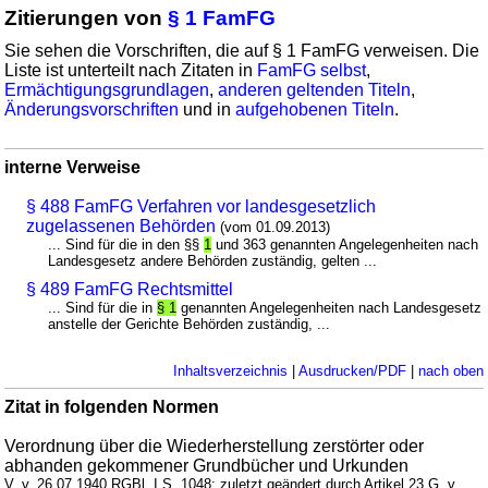
Zitierungen von
§ 1 FamFG
Sie sehen die Vorschriften, die auf § 1 FamFG verweisen. Die
Liste ist unterteilt nach Zitaten in
FamFG selbst
,
Ermächtigungsgrundlagen
,
anderen geltenden Titeln
,
Änderungsvorschriften
und in
aufgehobenen Titeln
.
interne Verweise
§ 488 FamFG Verfahren vor landesgesetzlich
zugelassenen Behörden
(vom 01.09.2013)
... Sind für die in den §§
1
und 363 genannten Angelegenheiten nach
Landesgesetz andere Behörden zuständig, gelten ...
§ 489 FamFG Rechtsmittel
... Sind für die in
§ 1
genannten Angelegenheiten nach Landesgesetz
anstelle der Gerichte Behörden zuständig, ...
Inhaltsverzeichnis
|
Ausdrucken/PDF
|
nach oben
Zitat in folgenden Normen
Verordnung über die Wiederherstellung zerstörter oder
abhanden gekommener Grundbücher und Urkunden
V. v. 26.07.1940 RGBl. I S. 1048; zuletzt geändert durch Artikel 23 G. v.