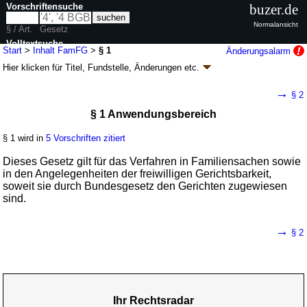
Vorschriftensuche
buzer.de
Normalansicht
§ / Art.
Gesetz
Volltextsuche
Start
>
Inhalt FamFG
>
§ 1
Änderungsalarm
Hier klicken für
Titel, Fundstelle, Änderungen
etc.
nur in FamFG
§ 1 - Gesetz über das Verfahren in
→
§ 2
Familiensachen und in den Angelegenheiten
§ 1 Anwendungsbereich
der freiwilligen Gerichtsbarkeit (FamFG)
Artikel 1 G. v. 17.12.2008
BGBl. I S. 2586
, 2587, 2009 I S. 1102; zuletzt
§ 1 wird in
5 Vorschriften zitiert
geändert durch
Artikel 4
G. v. 02.07.2026
BGBl. 2026 I Nr. 198
Geltung ab 01.09.2009; FNA: 315-24
Freiwillige Gerichtsbarkeit
Dieses Gesetz gilt für das Verfahren in Familiensachen sowie
110 weitere Fassungen
|
Drucksachen / Entwurf / Begründung
|
in den Angelegenheiten der freiwilligen Gerichtsbarkeit,
wird in 643 Vorschriften zitiert
soweit sie durch Bundesgesetz den Gerichten zugewiesen
sind.
Buch 1 Allgemeiner Teil
Abschnitt 1 Allgemeine Vorschriften
→
§ 2
Ihr Rechtsradar