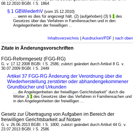
08.12.2010 BGBl. I S. 1864
§ 1 GBWiederhV
(vom 15.12.2010)
... wenn es dies für angezeigt hält. (2) (aufgehoben) (3) §
1
des
Gesetzes über das Verfahren in Familiensachen und in den
Angelegenheiten der freiwilligen ...
Inhaltsverzeichnis
|
Ausdrucken/PDF
|
nach oben
Zitate in Änderungsvorschriften
FGG-Reformgesetz (FGG-RG)
G. v. 17.12.2008 BGBl. I S. 2586; zuletzt geändert durch Artikel 8 G. v.
30.07.2009 BGBl. I S. 2449
Artikel 37 FGG-RG Änderung der Verordnung über die
Wiederherstellung zerstörter oder abhandengekommener
Grundbücher und Urkunden
... die Angelegenheiten der freiwilligen Gerichtsbarkeit" durch die
Wörter „§
1
des Gesetzes über das Verfahren in Familiensachen und
in den Angelegenheiten der freiwilligen ...
Gesetz zur Übertragung von Aufgaben im Bereich der
freiwilligen Gerichtsbarkeit auf Notare
G. v. 26.06.2013 BGBl. I S. 1800; zuletzt geändert durch Artikel 44 G. v.
23.07.2013 BGBl. I S. 2586