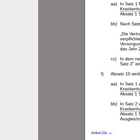
aa)
In Satz 1
Krankenha
Absatz 1 
bb)
Nach Satz
„Die Vert
verpflich
Versorgun
das Jahr 
cc)
In dem ne
Satz 2" ei
f)
Absatz 10 wird
aa)
In Satz 1
Krankenha
Absatz 1 
bb)
In Satz 2
Krankenha
Absatz 1 
Ausgleich
←
Artikel 20e