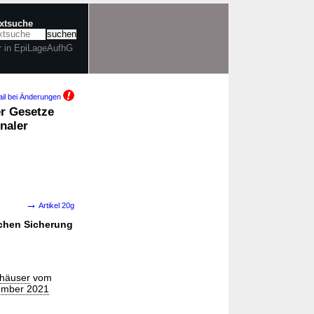
extsuche
r in EpiLageAufhG
il bei Änderungen
er Gesetze
naler
→
Artikel 20g
ichen Sicherung
nhäuser
vom
ember 2021