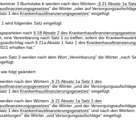
 Nummer 3 Buchstabe b werden nach den Wörtern „
§ 21 Absatz 1a Sat
usfinanzierungsgesetzes
" die Wörter „oder auf Versorgungsaufschläg
Satz 1 des
Krankenhausfinanzierungsgesetzes
" eingefügt.
 1 wird folgender Satz eingefügt:
ragsparteien nach
§ 18 Absatz 2 des Krankenhausfinanzierungsgesetze
tet, eine Vereinbarung nach Satz 1 zu treffen, sofern der Krankenhaustr
gsaufschlag nach § 21a Absatz 1 Satz 1 des
Krankenhausfinanzierung
2021 erhalten hat."
uen Satz 3 werden nach dem Wort „Vereinbarung" die Wörter „nach Sa
ngefügt.
 wie folgt geändert:
 werden nach den Wörtern „
§ 21 Absatz 1a Satz 1 des
usfinanzierungsgesetzes
" die Wörter „und der Versorgungsaufschläg
Satz 1 des
Krankenhausfinanzierungsgesetzes
" eingefügt.
 werden nach den Wörtern „
§ 21 Absatz 1a Satz 1 des
usfinanzierungsgesetzes
" die Wörter „und der Versorgungsaufschläg
Satz 1 des
Krankenhausfinanzierungsgesetzes
" und nach den Wörtern
szahlungen" die Wörter „und Versorgungsaufschläge" eingefügt.