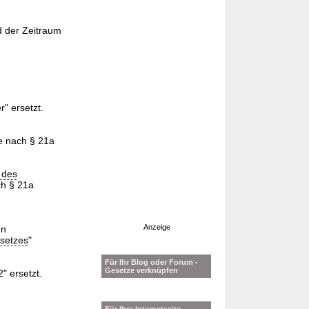
d der Zeitraum
" ersetzt.
e nach § 21a
 des
ch § 21a
Anzeige
en
setzes
"
Für Ihr Blog oder Forum -
Gesetze verknüpfen
" ersetzt.