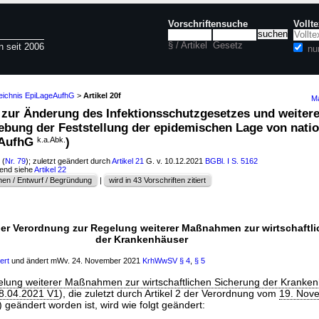
Vorschriftensuche
Vollt
§ / Artikel
Gesetz
n seit 2006
nu
zeichnis EpiLageAufhG
>
Artikel 20f
Ma
z zur Änderung des Infektionsschutzgesetzes und weiter
hebung der Feststellung der epidemischen Lage von natio
eAufhG
k.a.Abk.
)
(
Nr. 79
); zuletzt geändert durch
Artikel 21
G. v. 10.12.2021
BGBl. I S. 5162
hend siehe
Artikel 22
en / Entwurf / Begründung
|
wird in 43 Vorschriften zitiert
der Verordnung zur Regelung weiterer Maßnahmen zur wirtschaftl
der Krankenhäuser
iert
und ändert mWv. 24. November 2021
KrhWwSV
§ 4
,
§ 5
lung weiterer Maßnahmen zur wirtschaftlichen Sicherung der Kranke
08.04.2021 V1
), die zuletzt durch Artikel 2 der Verordnung vom
19. Nov
) geändert worden ist, wird wie folgt geändert: