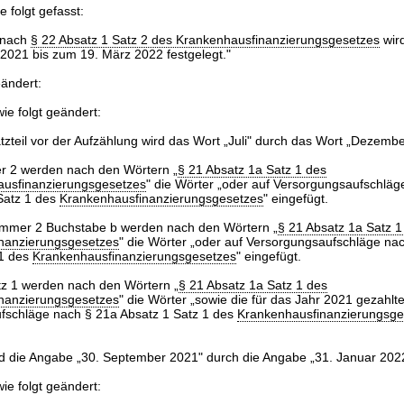
e folgt gefasst:
m nach
§ 22 Absatz 1 Satz 2 des Krankenhausfinanzierungsgesetzes
wir
021 bis zum 19. März 2022 festgelegt."
eändert:
ie folgt geändert:
tzteil vor der Aufzählung wird das Wort „Juli" durch das Wort „Dezember
 2 werden nach den Wörtern „
§ 21 Absatz 1a Satz 1 des
usfinanzierungsgesetzes
" die Wörter „oder auf Versorgungsaufschläg
Satz 1 des
Krankenhausfinanzierungsgesetzes
" eingefügt.
ummer 2 Buchstabe b werden nach den Wörtern „
§ 21 Absatz 1a Satz 1
nanzierungsgesetzes
" die Wörter „oder auf Versorgungsaufschläge na
 1 des
Krankenhausfinanzierungsgesetzes
" eingefügt.
tz 1 werden nach den Wörtern „
§ 21 Absatz 1a Satz 1 des
nanzierungsgesetzes
" die Wörter „sowie die für das Jahr 2021 gezahlt
fschläge nach § 21a Absatz 1 Satz 1 des
Krankenhausfinanzierungsge
rd die Angabe „30. September 2021" durch die Angabe „31. Januar 2022
ie folgt geändert: