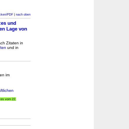
cken/PDF
|
nach oben
zes und
hen Lage von
ach Zitaten in
ften
und in
ten im
ftlichen
tzes vom 22.