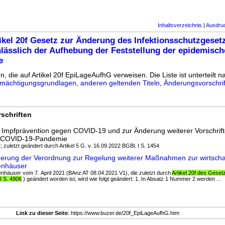
Inhaltsverzeichnis
|
Ausdru
ikel 20f Gesetz zur Änderung des Infektionsschutzgeset
nlässlich der Aufhebung der Feststellung der epidemisc
e
n, die auf Artikel 20f EpiLageAufhG verweisen. Die Liste ist unterteilt n
mächtigungsgrundlagen
,
anderen geltenden Titeln
,
Änderungsvorschri
schriften
 Impfprävention gegen COVID-19 und zur Änderung weiterer Vorschrif
 COVID-19-Pandemie
; zuletzt geändert durch Artikel 5 G. v. 16.09.2022 BGBl. I S. 1454
derung der Verordnung zur Regelung weiterer Maßnahmen zur wirtscha
enhäuser
enhäuser vom 7. April 2021 (BAnz AT 08.04.2021 V1), die zuletzt durch
Artikel 20f des Gese
I S. 4906
) geändert worden ist, wird wie folgt geändert: 1. In Absatz 1 Nummer 2 werden ...
Link zu dieser Seite
: https://www.buzer.de/20f_EpiLageAufhG.htm