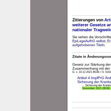
Zitierungen von
Art
weiterer Gesetze a
nationaler Tragweit
Sie sehen die Vorschrifte
EpiLageAufhG selbst
,
Er
aufgehobenen Titeln
.
Zitate in Änderungsvor
Gesetz zur Stärkung der
Zusammenhang mit der
G. v. 10.12.2021 BGBl. I S. 5162
Artikel 4 ImpfPrG Än
Sicherung der Krank
... Sicherung der Krank
November 2021 (BGBl. 