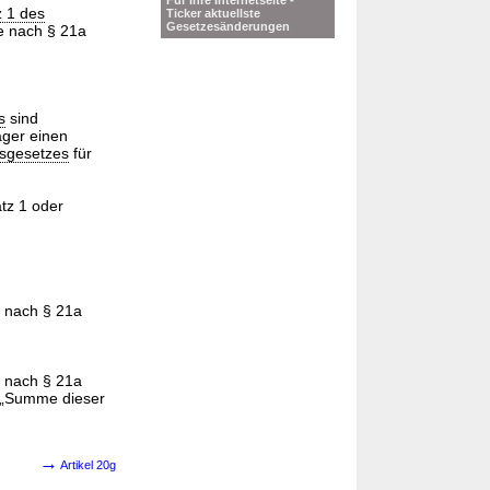
Für Ihre Internetseite -
z 1 des
Ticker aktuellste
Gesetzesänderungen
e nach § 21a
s
sind
äger einen
sgesetzes
für
tz 1 oder
e nach § 21a
e nach § 21a
 „Summe dieser
→
Artikel 20g