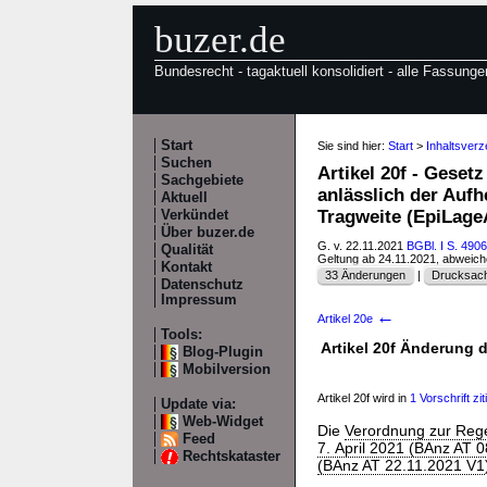
buzer.de
Bundesrecht - tagaktuell konsolidiert - alle Fassunge
Start
Sie sind hier:
Start
>
Inhaltsver
Suchen
Artikel 20f - Geset
Sachgebiete
anlässlich der Auf
Aktuell
Tragweite (EpiLag
Verkündet
Über buzer.de
G. v. 22.11.2021
BGBl. I S. 4906
Qualität
Geltung ab 24.11.2021, abweic
Kontakt
33 Änderungen
|
Drucksach
Datenschutz
Impressum
←
Artikel 20e
Tools:
Artikel 20f Änderung 
Blog-Plugin
Mobilversion
Artikel 20f wird in
1 Vorschrift zit
Update via:
Web-Widget
Die
Verordnung zur Rege
Feed
7. April 2021 (BAnz AT 
Rechtskataster
(BAnz AT 22.11.2021 V1