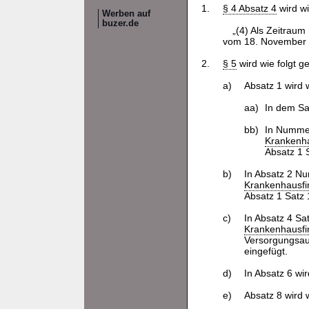
1.
§ 4 Absatz 4
wird wi
Werben auf
buzer.de
„(4) Als Zeitrau
vom 18. November 2
2.
§ 5
wird wie folgt g
a)
Absatz 1 wird w
aa)
In dem Sa
bb)
In Nummer
Krankenha
Absatz 1 
b)
In Absatz 2 N
Krankenhausfi
Absatz 1 Satz
c)
In Absatz 4 Sa
Krankenhausfi
Versorgungsau
eingefügt.
d)
In Absatz 6 wi
e)
Absatz 8 wird w