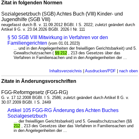
Zitat in folgenden Normen
Sozialgesetzbuch (SGB) Achtes Buch (VIII) Kinder- und
Jugendhilfe (SGB VIII)
neugefasst durch B. v. 11.09.2012 BGBl. I S. 2022; zuletzt geändert durch
Artikel 9 G. v. 23.04.2026 BGBl. 2026 I Nr. 111
§ 50 SGB VIII Mitwirkung in Verfahren vor den
Familiengerichten
(vom 01.01.2023)
... und in den Angelegenheiten der freiwilligen Gerichtsbarkeit) und 5.
Gewaltschutzsachen (
§§ 212
, 213 des Gesetzes über das
Verfahren in Familiensachen und in den Angelegenheiten der ...
Inhaltsverzeichnis
|
Ausdrucken/PDF
|
nach oben
Zitate in Änderungsvorschriften
FGG-Reformgesetz (FGG-RG)
G. v. 17.12.2008 BGBl. I S. 2586; zuletzt geändert durch Artikel 8 G. v.
30.07.2009 BGBl. I S. 2449
Artikel 105 FGG-RG Änderung des Achten Buches
Sozialgesetzbuch
... der freiwilligen Gerichtsbarkeit) und 5. Gewaltschutzsachen (§§
212
, 213 des Gesetzes über das Verfahren in Familiensachen und
in den Angelegenheiten der ...