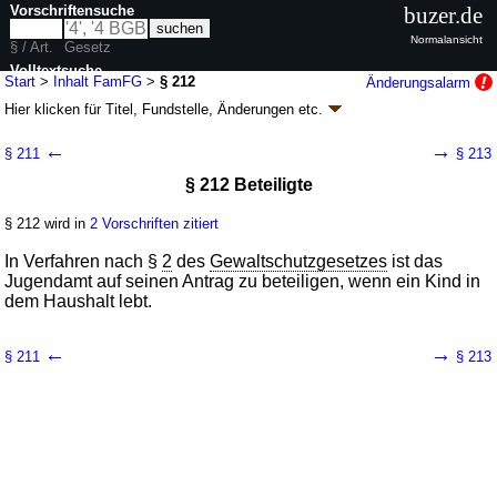
Vorschriftensuche
buzer.de
Normalansicht
§ / Art.
Gesetz
Volltextsuche
Start
>
Inhalt FamFG
>
§ 212
Änderungsalarm
Hier klicken für
Titel, Fundstelle, Änderungen
etc.
nur in FamFG
§ 212 - Gesetz über das Verfahren in
←
→
§ 211
§ 213
Familiensachen und in den Angelegenheiten
§ 212 Beteiligte
der freiwilligen Gerichtsbarkeit (FamFG)
Artikel 1 G. v. 17.12.2008
BGBl. I S. 2586
, 2587, 2009 I S. 1102; zuletzt
§ 212 wird in
2 Vorschriften zitiert
geändert durch
Artikel 4
G. v. 02.07.2026
BGBl. 2026 I Nr. 198
Geltung ab 01.09.2009; FNA: 315-24
Freiwillige Gerichtsbarkeit
In Verfahren nach §
2
des
Gewaltschutzgesetzes
ist das
110 weitere Fassungen
|
Drucksachen / Entwurf / Begründung
|
Jugendamt auf seinen Antrag zu beteiligen, wenn ein Kind in
wird in 643 Vorschriften zitiert
dem Haushalt lebt.
Buch 2 Verfahren in Familiensachen
Abschnitt 7 Verfahren in Gewaltschutzsachen
←
→
§ 211
§ 213